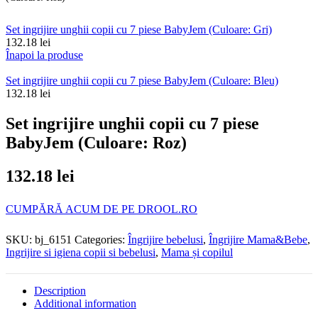
Set ingrijire unghii copii cu 7 piese BabyJem (Culoare: Gri)
132.18
lei
Înapoi la produse
Set ingrijire unghii copii cu 7 piese BabyJem (Culoare: Bleu)
132.18
lei
Set ingrijire unghii copii cu 7 piese
BabyJem (Culoare: Roz)
132.18
lei
CUMPĂRĂ ACUM DE PE DROOL.RO
SKU:
bj_6151
Categories:
Îngrijire bebelusi
,
Îngrijire Mama&Bebe
,
Ingrijire si igiena copii si bebelusi
,
Mama și copilul
Description
Additional information