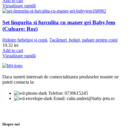
Add to cart
Vizualizare rapidă
Set lingurita si furculita cu maner gri BabyJem
(Culoare: Roz)
Hrănire bebeluși și copii
,
Tacâmuri, boluri, pahare pentru copii
19.32
lei
Add to cart
Vizualizare rapidă
Daca sunteti interesati de comercializarea produselor noastre ne
puteti contacta la:
Telefon: 0730615245
Email: calin.andrei@baby-jem.ro
Despre noi