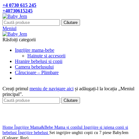
+4 0730 615 245
+40730615245
Căutare
Meniul
Răsfoiți categorii
Ingrijire mama-bebe
Hainute si accesorii
Hranire bebelusi si copii
Camera bebelusului
Cǎrucioare – Plimbare
Creați primul
meniu de navigare aici
și adăugați-l la locația „Meniul
principal”.
Căutare
Click pentru a mari
Home
Îngrijire Mama&Bebe
Mama și copilul
Ingrijire si igiena copii si
bebelusi
Îngrijire bebelusi
Set ingrijire unghii copii cu 7 piese BabyJem
(Culoare: Roz)