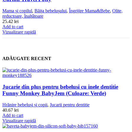
Mama și copilul
,
Băița bebelușului
,
Îngrijire Mama&Bebe
,
Olite,
reductoare, înalțǎtoare
25.42
lei
Add to cart
Vizualizare rapidă
ADĂUGATE RECENT
Jucarie din plus pentru bebelusi cu inele dentitie
Funny Monkey BabyJem (Culoare: Verde)
Hrănire bebeluși și copii
,
Jucarii pentru dentitie
40.67
lei
Add to cart
Vizualizare rapidă