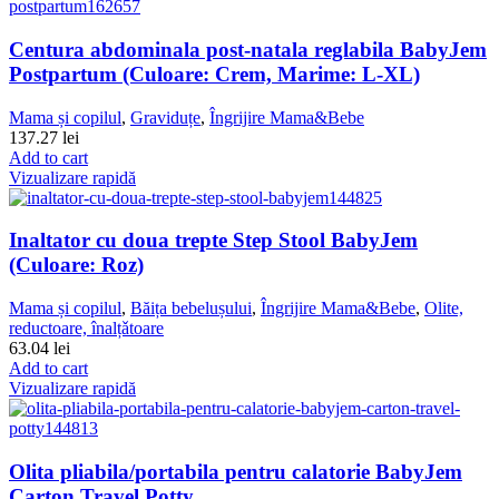
Centura abdominala post-natala reglabila BabyJem
Postpartum (Culoare: Crem, Marime: L-XL)
Mama și copilul
,
Graviduțe
,
Îngrijire Mama&Bebe
137.27
lei
Add to cart
Vizualizare rapidă
Inaltator cu doua trepte Step Stool BabyJem
(Culoare: Roz)
Mama și copilul
,
Băița bebelușului
,
Îngrijire Mama&Bebe
,
Olite,
reductoare, înalțǎtoare
63.04
lei
Add to cart
Vizualizare rapidă
Olita pliabila/portabila pentru calatorie BabyJem
Carton Travel Potty