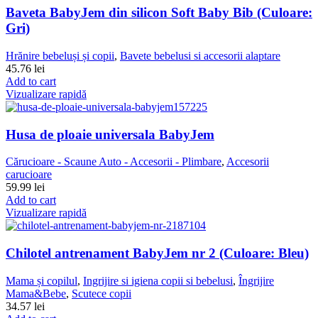
Baveta BabyJem din silicon Soft Baby Bib (Culoare:
Gri)
Hrănire bebeluși și copii
,
Bavete bebelusi si accesorii alaptare
45.76
lei
Add to cart
Vizualizare rapidă
Husa de ploaie universala BabyJem
Cărucioare - Scaune Auto - Accesorii - Plimbare
,
Accesorii
carucioare
59.99
lei
Add to cart
Vizualizare rapidă
Chilotel antrenament BabyJem nr 2 (Culoare: Bleu)
Mama și copilul
,
Ingrijire si igiena copii si bebelusi
,
Îngrijire
Mama&Bebe
,
Scutece copii
34.57
lei