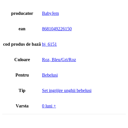
producator
BabyJem
ean
8681049226150
cod produs de bază
bj_6151
Culoare
Roz, Bleu/Gri/Roz
Pentru
Bebelusi
Tip
Set ingrijire unghii bebelusi
Varsta
0 luni +