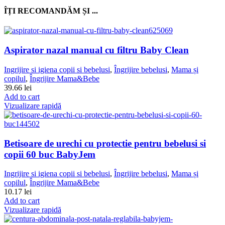
ÎȚI RECOMANDĂM ȘI ...
Aspirator nazal manual cu filtru Baby Clean
Ingrijire si igiena copii si bebelusi
,
Îngrijire bebelusi
,
Mama și
copilul
,
Îngrijire Mama&Bebe
39.66
lei
Add to cart
Vizualizare rapidă
Betisoare de urechi cu protectie pentru bebelusi si
copii 60 buc BabyJem
Ingrijire si igiena copii si bebelusi
,
Îngrijire bebelusi
,
Mama și
copilul
,
Îngrijire Mama&Bebe
10.17
lei
Add to cart
Vizualizare rapidă