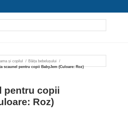
ama și copilul
Băița bebelușului
ta scaunel pentru copii BabyJem (Culoare: Roz)
l pentru copii
loare: Roz)