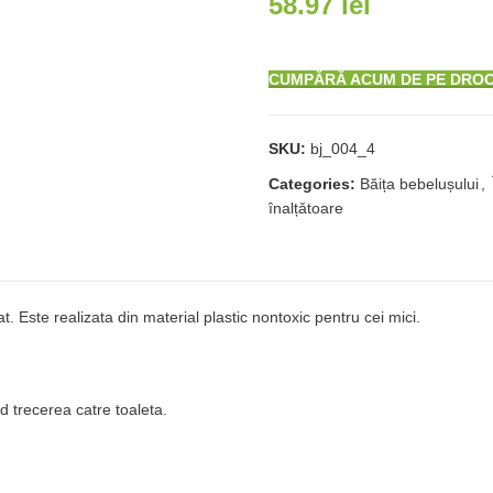
58.97
lei
CUMPĂRĂ ACUM DE PE DRO
SKU:
bj_004_4
Categories:
Băița bebelușului
,
înalțǎtoare
at. Este realizata din material plastic nontoxic pentru cei mici.
nd trecerea catre toaleta.