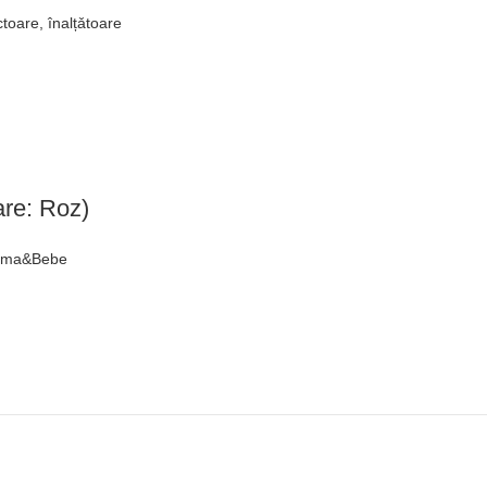
ctoare, înalțǎtoare
are: Roz)
Mama&Bebe