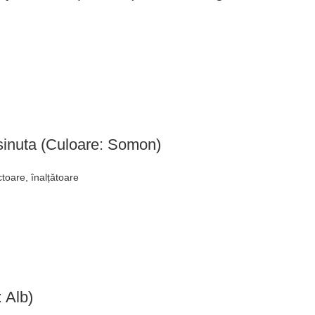
sinuta (Culoare: Somon)
ctoare, înalțǎtoare
 Alb)