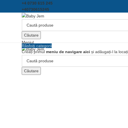
+4 0730 615 245
+40730615245
Căutare
Meniul
Răsfoiți categorii
Creați primul
meniu de navigare aici
și adăugați-l la locaț
Click pentru a mari
Căutare