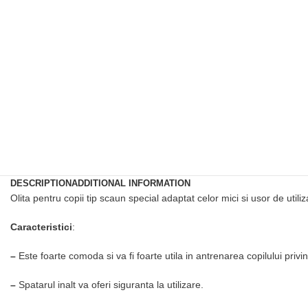
DESCRIPTION
ADDITIONAL INFORMATION
Olita pentru copii tip scaun special adaptat celor mici si usor de utiliz
Caracteristici
:
–
Este foarte comoda si va fi foarte utila in antrenarea copilului privi
–
Spatarul inalt va oferi siguranta la utilizare.