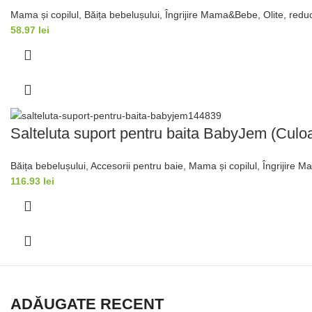
Mama și copilul
,
Băița bebelușului
,
Îngrijire Mama&Bebe
,
Olite, redu
58.97
lei
Salteluta suport pentru baita BabyJem (Culo
Băița bebelușului
,
Accesorii pentru baie
,
Mama și copilul
,
Îngrijire 
116.93
lei
ADĂUGATE RECENT