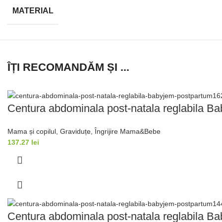
MATERIAL
ÎȚI RECOMANDĂM ȘI ...
Centura abdominala post-natala reglabila B
Mama și copilul
,
Graviduțe
,
Îngrijire Mama&Bebe
137.27
lei
Centura abdominala post-natala reglabila B