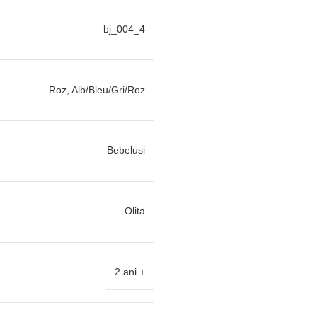
bj_004_4
Roz, Alb/Bleu/Gri/Roz
Bebelusi
Olita
2 ani +