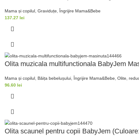
Mama și copilul
,
Graviduțe
,
Îngrijire Mama&Bebe
137.27
lei
Olita muzicala multifunctionala BabyJem Ma
Mama și copilul
,
Băița bebelușului
,
Îngrijire Mama&Bebe
,
Olite, redu
96.60
lei
Olita scaunel pentru copii BabyJem (Culoare: