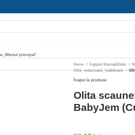
ia „Meniul principal”.
Home
Îngrijire Mama&Bebe
M
Olite, reductoare, înalțǎtoare
Oli
Înapoi la produse
Olita scaune
BabyJem (Cu