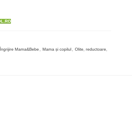
OL.RO
Îngrijire Mama&Bebe
,
Mama și copilul
,
Olite, reductoare,