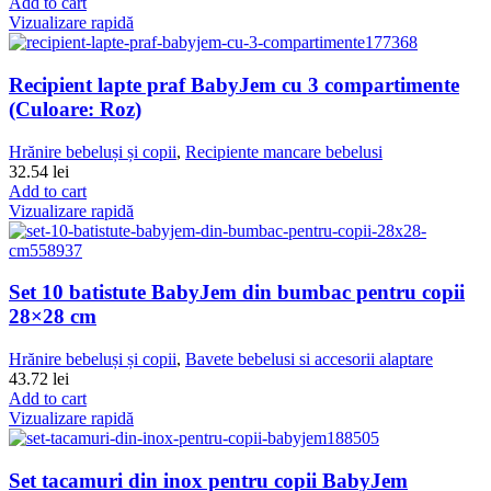
Add to cart
Vizualizare rapidă
Recipient lapte praf BabyJem cu 3 compartimente
(Culoare: Roz)
Hrănire bebeluși și copii
,
Recipiente mancare bebelusi
32.54
lei
Add to cart
Vizualizare rapidă
Set 10 batistute BabyJem din bumbac pentru copii
28×28 cm
Hrănire bebeluși și copii
,
Bavete bebelusi si accesorii alaptare
43.72
lei
Add to cart
Vizualizare rapidă
Set tacamuri din inox pentru copii BabyJem