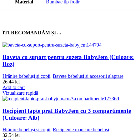
Material
Bumbac tip frotir
ÎȚI RECOMANDĂM ȘI ...
Baveta cu suport pentru suzeta BabyJem (Culoare:
Roz)
Hrănire bebeluși și copii
,
Bavete bebelusi si accesorii alaptare
26.44
lei
Add to cart
Vizualizare rapidă
Recipient lapte praf BabyJem cu 3 compartimente
(Culoare: Alb)
Hrănire bebeluși și copii
,
Recipiente mancare bebelusi
32.54
lei