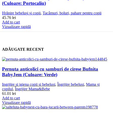
(Culoare: Portocaliu)
Hrănire bebeluși și copii
,
Tacâmuri, boluri, pahare pentru copii
45.76
lei
Add to cart
Vizualizare rapidă
ADĂUGATE RECENT
Pernuta anticolici cu samburi de cirese Bufnita
BabyJem (Culoare: Verde)
Ingrijire si igiena copii si bebelusi
,
Îngrijire bebelusi
,
Mama și
copilul
,
Îngrijire Mama&Bebe
61.01
lei
Add to cart
Vizualizare rapidă