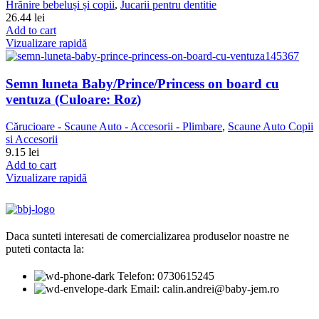
Hrănire bebeluși și copii
,
Jucarii pentru dentitie
26.44
lei
Add to cart
Vizualizare rapidă
Semn luneta Baby/Prince/Princess on board cu
ventuza (Culoare: Roz)
Cărucioare - Scaune Auto - Accesorii - Plimbare
,
Scaune Auto Copii
si Accesorii
9.15
lei
Add to cart
Vizualizare rapidă
Daca sunteti interesati de comercializarea produselor noastre ne
puteti contacta la:
Telefon: 0730615245
Email: calin.andrei@baby-jem.ro