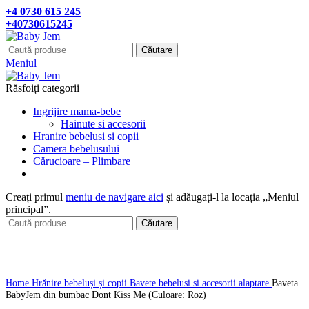
+4 0730 615 245
+40730615245
Căutare
Meniul
Răsfoiți categorii
Ingrijire mama-bebe
Hainute si accesorii
Hranire bebelusi si copii
Camera bebelusului
Cǎrucioare – Plimbare
Creați primul
meniu de navigare aici
și adăugați-l la locația „Meniul
principal”.
Căutare
Click pentru a mari
Home
Hrănire bebeluși și copii
Bavete bebelusi si accesorii alaptare
Baveta
BabyJem din bumbac Dont Kiss Me (Culoare: Roz)