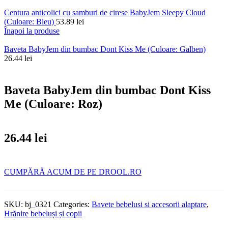
Centura anticolici cu samburi de cirese BabyJem Sleepy Cloud
(Culoare: Bleu)
53.89
lei
Înapoi la produse
Baveta BabyJem din bumbac Dont Kiss Me (Culoare: Galben)
26.44
lei
Baveta BabyJem din bumbac Dont Kiss
Me (Culoare: Roz)
26.44
lei
CUMPĂRĂ ACUM DE PE DROOL.RO
SKU:
bj_0321
Categories:
Bavete bebelusi si accesorii alaptare
,
Hrănire bebeluși și copii