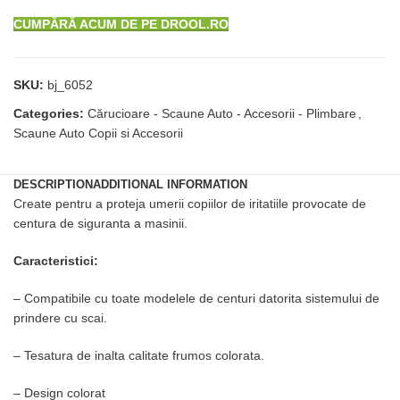
CUMPĂRĂ ACUM DE PE DROOL.RO
SKU:
bj_6052
Categories:
Cărucioare - Scaune Auto - Accesorii - Plimbare
,
Scaune Auto Copii si Accesorii
DESCRIPTION
ADDITIONAL INFORMATION
Create pentru a proteja umerii copiilor de iritatiile provocate de
centura de siguranta a masinii.
Caracteristici:
–
Compatibile cu toate modelele de centuri datorita sistemului de
prindere cu scai.
–
Tesatura de inalta calitate frumos colorata.
–
Design colorat