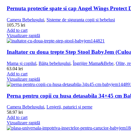
Pernuta protectie spate si cap Angel Wings Protect
Camera Bebelușului
,
Sisteme de siguranta copii si bebelusi
105.75
lei
Add to cart
Vizualizare rapidă
Inaltator cu doua trepte Step Stool BabyJem (Culoa
Mama și copilul
,
Băița bebelușului
,
Îngrijire Mama&Bebe
,
Olite, r
63.04
lei
Add to cart
Vizualizare rapidă
Perna pentru copii cu husa detasabila 34×45 cm B
Camera Bebelușului
,
Lenjerii, paturici şi perne
58.97
lei
Add to cart
Vizualizare rapidă