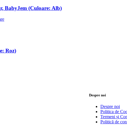
ior, BabyJem (Culoare: Alb)
are
e: Roz)
Despre noi
Despre noi
Politica de Co
Termeni și Con
Politică de conf