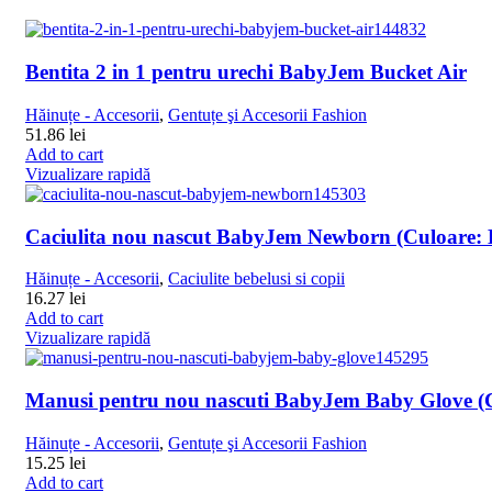
Bentita 2 in 1 pentru urechi BabyJem Bucket Air
Hăinuțe - Accesorii
,
Gentuțe şi Accesorii Fashion
51.86
lei
Add to cart
Vizualizare rapidă
Caciulita nou nascut BabyJem Newborn (Culoare: 
Hăinuțe - Accesorii
,
Caciulite bebelusi si copii
16.27
lei
Add to cart
Vizualizare rapidă
Manusi pentru nou nascuti BabyJem Baby Glove (C
Hăinuțe - Accesorii
,
Gentuțe şi Accesorii Fashion
15.25
lei
Add to cart