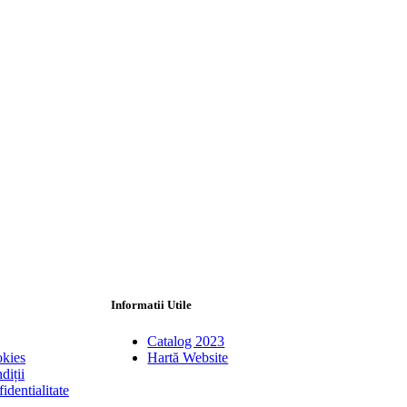
Informatii Utile
Catalog 2023
okies
Hartă Website
diții
identialitate