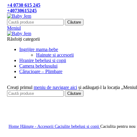
+4 0730 615 245
+40730615245
Căutare
Meniul
Răsfoiți categorii
Ingrijire mama-bebe
Hainute si accesorii
Hranire bebelusi si copii
Camera bebelusului
Cǎrucioare – Plimbare
Creați primul
meniu de navigare aici
și adăugați-l la locația „Meniul
Căutare
Click pentru a mari
Home
Hăinuțe - Accesorii
Caciulite bebelusi si copii
Caciulita pentru nou