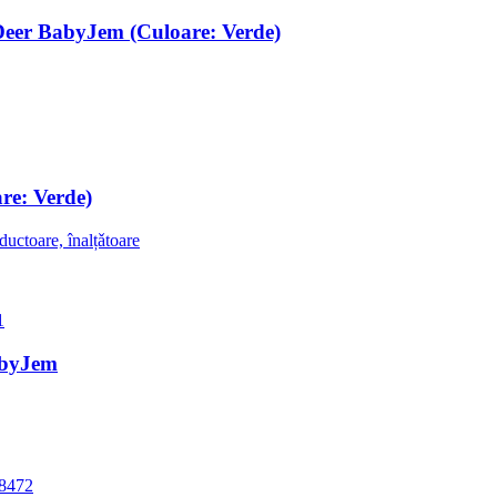
 Deer BabyJem (Culoare: Verde)
re: Verde)
eductoare, înalțǎtoare
abyJem