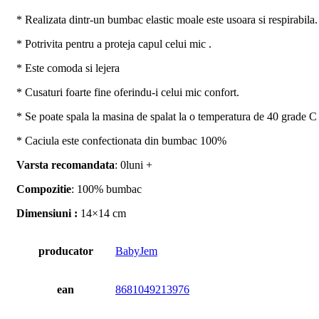
* Realizata dintr-un bumbac elastic moale este usoara si respirabila.
*
Potrivita pentru a proteja capul celui mic .
* E
ste comoda si lejera
*
Cusaturi foarte fine oferindu-i celui mic confort.
* Se poate spala la masina de spalat la o temperatura de 40 grade C
* Caciula este confectionata din bumbac 100%
Varsta recomandata
: 0luni +
Compozitie
: 100% bumbac
Dimensiuni :
14×14 cm
producator
BabyJem
ean
8681049213976