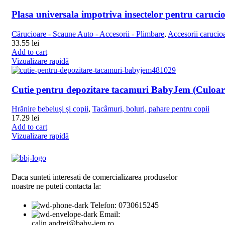
Plasa universala impotriva insectelor pentru caruc
Cărucioare - Scaune Auto - Accesorii - Plimbare
,
Accesorii carucio
33.55
lei
Add to cart
Vizualizare rapidă
Cutie pentru depozitare tacamuri BabyJem (Culoar
Hrănire bebeluși și copii
,
Tacâmuri, boluri, pahare pentru copii
17.29
lei
Add to cart
Vizualizare rapidă
Daca sunteti interesati de comercializarea produselor
noastre ne puteti contacta la:
Telefon: 0730615245
Email:
calin.andrei@baby-jem.ro