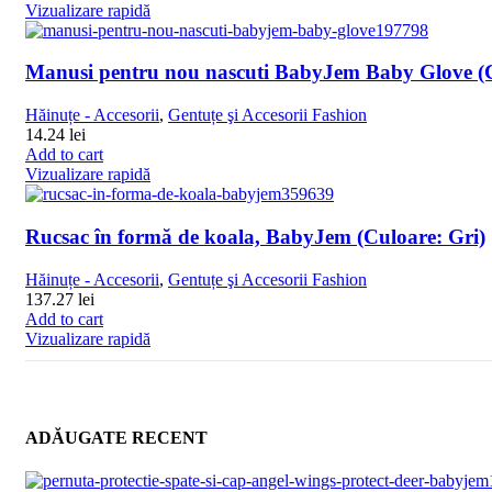
Vizualizare rapidă
Manusi pentru nou nascuti BabyJem Baby Glove (C
Hăinuțe - Accesorii
,
Gentuțe şi Accesorii Fashion
14.24
lei
Add to cart
Vizualizare rapidă
Rucsac în formă de koala, BabyJem (Culoare: Gri)
Hăinuțe - Accesorii
,
Gentuțe şi Accesorii Fashion
137.27
lei
Add to cart
Vizualizare rapidă
ADĂUGATE RECENT