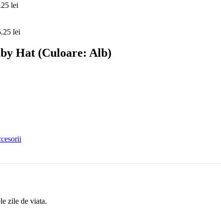
.25
lei
5.25
lei
by Hat (Culoare: Alb)
cesorii
e zile de viata.