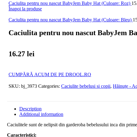
Caciulita pentru nou nascut BabyJem Baby Hat (Culoare: Roz)
15
Înapoi la produse
Caciulita pentru nou nascut BabyJem Baby Hat (Culoare: Bleu)
1
Caciulita pentru nou nascut BabyJem Ba
16.27
lei
CUMPĂRĂ ACUM DE PE DROOL.RO
SKU:
bj_3973
Categories:
Caciulite bebelusi si copii
,
Hăinuțe - Ac
Description
Additional information
Caciulitele sunt de nelipsit din garderoba bebelusului inca din primel
Caracteristici: