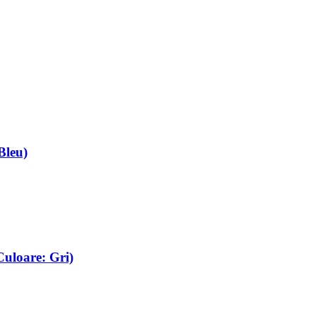
Bleu)
uloare: Gri)