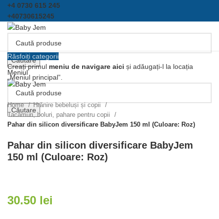
+4 0730 615 245
+40730615245
Răsfoiți categorii
Căutare
Creați primul
meniu de navigare aici
și adăugați-l la locația
Meniul
„Meniul principal”.
Click pentru a mari
Home
Hrănire bebeluși și copii
Căutare
Tacâmuri, boluri, pahare pentru copii
Pahar din silicon diversificare BabyJem 150 ml (Culoare: Roz)
Pahar din silicon diversificare BabyJem
150 ml (Culoare: Roz)
30.50
lei