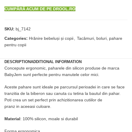
CUMPĂRĂ ACUM DE PE DROOL.RO
SKU:
bj_7142
Categories:
Hrănire bebeluși și copii
,
Tacâmuri, boluri, pahare
pentru copii
DESCRIPTION
ADDITIONAL INFORMATION
Concepute ergonomic, paharele din silicon produse de marca
BabyJem sunt perfecte pentru manutele celor mici.
Aceste pahare sunt ideale pe parcursul perioadei in care se face
tranzitia de la biberon sau canuta cu tetina la bautul din pahar.
Poti crea un set perfect prin achizitionarea cutiilor de
pranz
in
aceeasi culoare.
Material
: 100% silicon, moale si durabil
Forma ergonomica