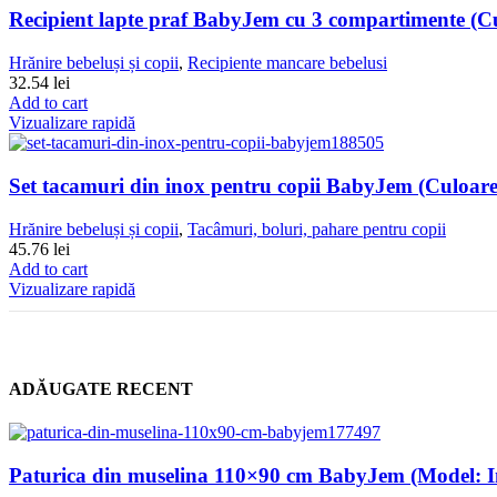
Recipient lapte praf BabyJem cu 3 compartimente (Cu
Hrănire bebeluși și copii
,
Recipiente mancare bebelusi
32.54
lei
Add to cart
Vizualizare rapidă
Set tacamuri din inox pentru copii BabyJem (Culoare
Hrănire bebeluși și copii
,
Tacâmuri, boluri, pahare pentru copii
45.76
lei
Add to cart
Vizualizare rapidă
ADĂUGATE RECENT
Paturica din muselina 110×90 cm BabyJem (Model: In