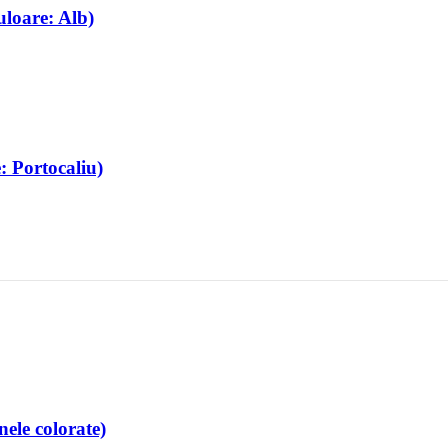
loare: Alb)
: Portocaliu)
ele colorate)