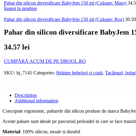
Pahar din silicon diversificare BabyJem 150 ml (Culoare: Maro)
34.
Înapoi la produse
Pahar din silicon diversificare BabyJem 150 ml (Culoare: Roz)
30.5
Pahar din silicon diversificare BabyJem 1
34.57
lei
CUMPĂRĂ ACUM DE PE DROOL.RO
SKU:
bj_7141
Categories:
Hrănire bebeluși și copii
,
Tacâmuri, boluri
Description
Additional information
Concepute ergonomic, paharele din silicon produse de marca BabyJem 
Aceste pahare sunt ideale pe parcursul perioadei in care se face tranziti
Material
: 100% silicon, moale si durabil