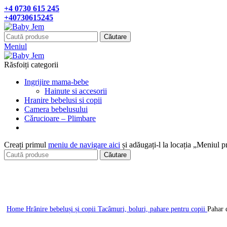
+4 0730 615 245
+40730615245
Căutare
Meniul
Răsfoiți categorii
Ingrijire mama-bebe
Hainute si accesorii
Hranire bebelusi si copii
Camera bebelusului
Cǎrucioare – Plimbare
Creați primul
meniu de navigare aici
și adăugați-l la locația „Meniul p
Căutare
Click pentru a mari
Home
Hrănire bebeluși și copii
Tacâmuri, boluri, pahare pentru copii
Pahar 