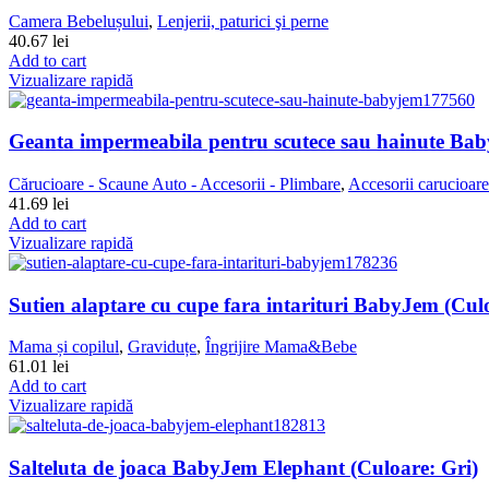
Camera Bebelușului
,
Lenjerii, paturici şi perne
40.67
lei
Add to cart
Vizualizare rapidă
Geanta impermeabila pentru scutece sau hainute Ba
Cărucioare - Scaune Auto - Accesorii - Plimbare
,
Accesorii carucioare
41.69
lei
Add to cart
Vizualizare rapidă
Sutien alaptare cu cupe fara intarituri BabyJem (Cul
Mama și copilul
,
Graviduțe
,
Îngrijire Mama&Bebe
61.01
lei
Add to cart
Vizualizare rapidă
Salteluta de joaca BabyJem Elephant (Culoare: Gri)