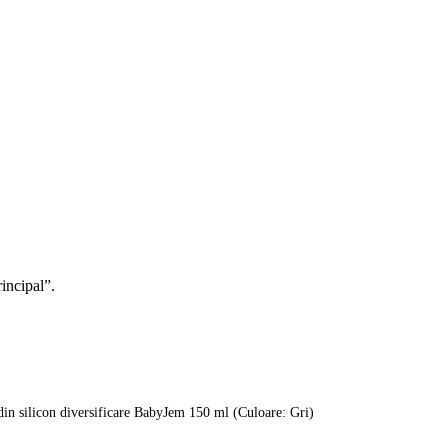
rincipal”.
din silicon diversificare BabyJem 150 ml (Culoare: Gri)