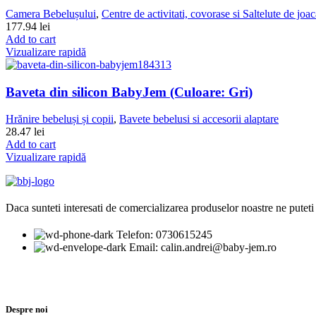
Camera Bebelușului
,
Centre de activitati, covorase si Saltelute de joa
177.94
lei
Add to cart
Vizualizare rapidă
Baveta din silicon BabyJem (Culoare: Gri)
Hrănire bebeluși și copii
,
Bavete bebelusi si accesorii alaptare
28.47
lei
Add to cart
Vizualizare rapidă
Daca sunteti interesati de comercializarea produselor noastre ne puteti 
Telefon: 0730615245
Email: calin.andrei@baby-jem.ro
Despre noi