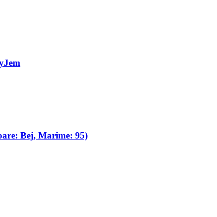
byJem
oare: Bej, Marime: 95)