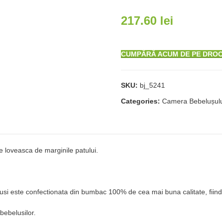
217.60
lei
CUMPĂRĂ ACUM DE PE DRO
SKU:
bj_5241
Categories:
Camera Bebelușulu
e loveasca de marginile patului.
lusi este confectionata din bumbac 100% de cea mai buna calitate, fiind
bebelusilor.