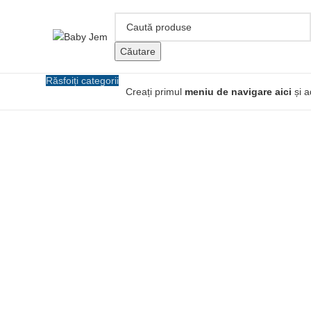
Căutare
Răsfoiți categorii
Creați primul
meniu de navigare aici
și a
Click pentru a mari