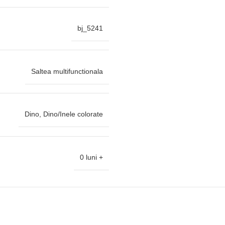
bj_5241
Saltea multifunctionala
Dino, Dino/Inele colorate
0 luni +