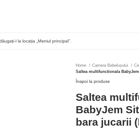
dăugați-l la locația „Meniul principal”.
Home
Camera Bebelușului
Ce
Saltea multifunctionala BabyJem 
Înapoi la produse
Saltea multi
BabyJem Sit
bara jucarii 