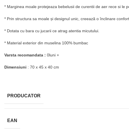
* Marginea moale protejeaza bebelusii de curentii de aer rece si le p
*
Prin structura sa moale și designul unic, creează o înclinare confort
*
Dotata cu bara cu jucarii ce atrag atentia micutului.
*
Material exterior din muselina 100% bumbac
Varsta recomandata :
0luni +
Dimensiuni
: 70 x 45 x 40 cm
PRODUCATOR
EAN