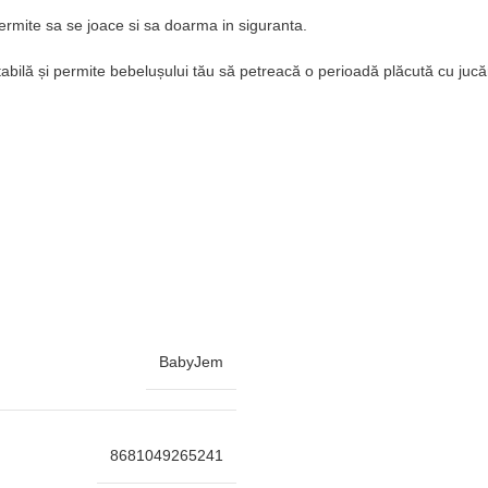
ermite sa se joace si sa doarma in siguranta.
abilă și permite bebelușului tău să petreacă o perioadă plăcută cu jucări
BabyJem
8681049265241