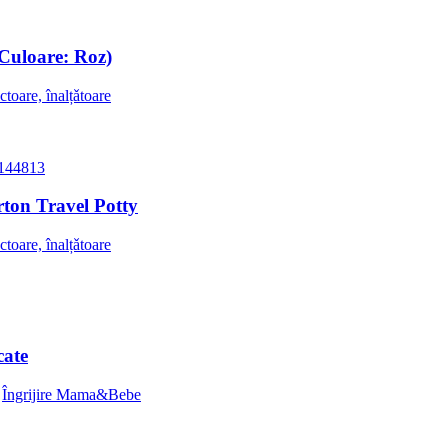
Culoare: Roz)
ctoare, înalțǎtoare
rton Travel Potty
ctoare, înalțǎtoare
cate
,
Îngrijire Mama&Bebe