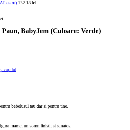
 Albastru)
132.18
lei
ei
ow Paun, BabyJem (Culoare: Verde)
i copilul
tru bebelusul tau dar si pentru tine.
igura mamei un somn linistit si sanatos.