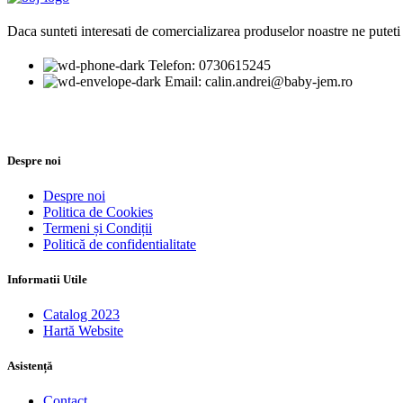
Daca sunteti interesati de comercializarea produselor noastre ne puteti 
Telefon: 0730615245
Email: calin.andrei@baby-jem.ro
Despre noi
Despre noi
Politica de Cookies
Termeni și Condiții
Politică de confidentialitate
Informatii Utile
Catalog 2023
Hartă Website
Asistență
Contact