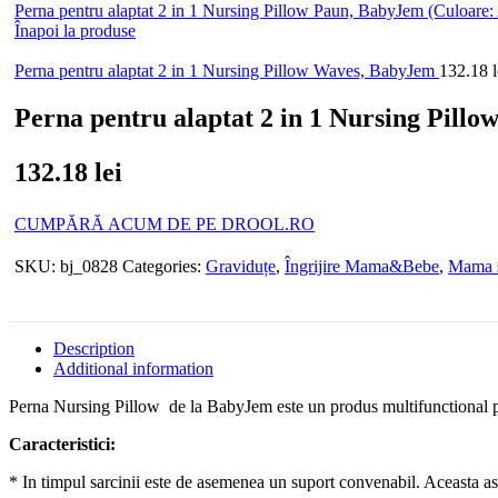
Perna pentru alaptat 2 in 1 Nursing Pillow Paun, BabyJem (Culoare:
Înapoi la produse
Perna pentru alaptat 2 in 1 Nursing Pillow Waves, BabyJem
132.18
l
Perna pentru alaptat 2 in 1 Nursing Pill
132.18
lei
CUMPĂRĂ ACUM DE PE DROOL.RO
SKU:
bj_0828
Categories:
Graviduțe
,
Îngrijire Mama&Bebe
,
Mama ș
Description
Additional information
Perna Nursing Pillow de la BabyJem este un produs multifunctional pen
Caracteristici:
* In timpul sarcinii este de asemenea un suport convenabil. Aceasta as