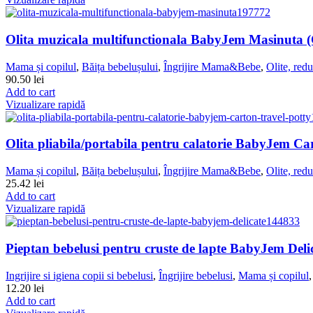
Olita muzicala multifunctionala BabyJem Masinuta (
Mama și copilul
,
Băița bebelușului
,
Îngrijire Mama&Bebe
,
Olite, redu
90.50
lei
Add to cart
Vizualizare rapidă
Olita pliabila/portabila pentru calatorie BabyJem Ca
Mama și copilul
,
Băița bebelușului
,
Îngrijire Mama&Bebe
,
Olite, redu
25.42
lei
Add to cart
Vizualizare rapidă
Pieptan bebelusi pentru cruste de lapte BabyJem Deli
Ingrijire si igiena copii si bebelusi
,
Îngrijire bebelusi
,
Mama și copilul
12.20
lei
Add to cart