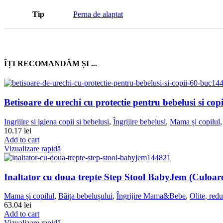
Tip
Perna de alaptat
ÎȚI RECOMANDĂM ȘI ...
Betisoare de urechi cu protectie pentru bebelusi si c
Ingrijire si igiena copii si bebelusi
,
Îngrijire bebelusi
,
Mama și copilul
10.17
lei
Add to cart
Vizualizare rapidă
Inaltator cu doua trepte Step Stool BabyJem (Culoar
Mama și copilul
,
Băița bebelușului
,
Îngrijire Mama&Bebe
,
Olite, redu
63.04
lei
Add to cart
Vizualizare rapidă