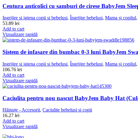
Centura anticolici cu samburi de cirese BabyJem Sle
Ingrijire si igiena copii si bebelusi
,
Îngrijire bebelusi
,
Mama și copilul
53.89
lei
Add to cart
Vizualizare rapidă
Sistem de infasare din bumbac 0-3 luni BabyJem Sw
Ingrijire si igiena copii si bebelusi
,
Îngrijire bebelusi
,
Mama și copilul
106.76
lei
Add to cart
Vizualizare rapidă
Caciulita pentru nou nascut BabyJem Baby Hat (Culo
Hăinuțe - Accesorii
,
Caciulite bebelusi si copii
16.27
lei
Add to cart
Vizualizare rapidă