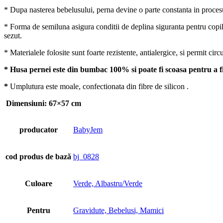
* Dupa nasterea bebelusului, perna devine o parte constanta in procesul 
* Forma de semiluna asigura conditii de deplina siguranta pentru copilu
sezut.
* Materialele folosite sunt foarte rezistente, antialergice, si permit circu
* Husa pernei este din bumbac 100% si poate fi scoasa pentru a fi
*
Umplutura este moale, confectionata din fibre de silicon .
Dimensiuni: 67×57 cm
producator
BabyJem
cod produs de bază
bj_0828
Culoare
Verde, Albastru/Verde
Pentru
Gravidute, Bebelusi, Mamici