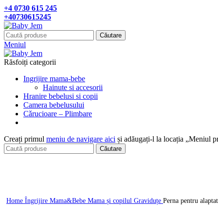
+4 0730 615 245
+40730615245
Căutare
Meniul
Răsfoiți categorii
Ingrijire mama-bebe
Hainute si accesorii
Hranire bebelusi si copii
Camera bebelusului
Cǎrucioare – Plimbare
Creați primul
meniu de navigare aici
și adăugați-l la locația „Meniul p
Căutare
Click pentru a mari
Home
Îngrijire Mama&Bebe
Mama și copilul
Graviduțe
Perna pentru alapta