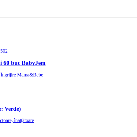
opii 60 buc BabyJem
,
Îngrijire Mama&Bebe
e: Verde)
ctoare, înalțǎtoare