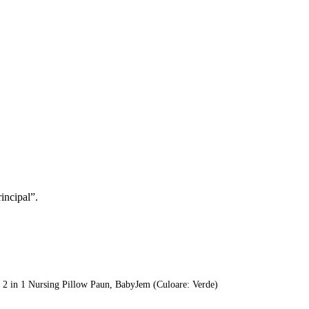
rincipal”.
t 2 in 1 Nursing Pillow Paun, BabyJem (Culoare: Verde)