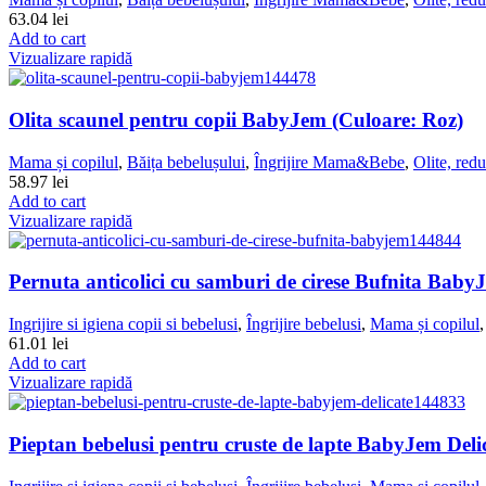
63.04
lei
Add to cart
Vizualizare rapidă
Olita scaunel pentru copii BabyJem (Culoare: Roz)
Mama și copilul
,
Băița bebelușului
,
Îngrijire Mama&Bebe
,
Olite, redu
58.97
lei
Add to cart
Vizualizare rapidă
Pernuta anticolici cu samburi de cirese Bufnita Baby
Ingrijire si igiena copii si bebelusi
,
Îngrijire bebelusi
,
Mama și copilul
61.01
lei
Add to cart
Vizualizare rapidă
Pieptan bebelusi pentru cruste de lapte BabyJem Deli