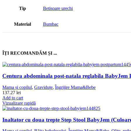
Tip
Betisoare urechi
Material
Bumbac
ÎȚI RECOMANDĂM ȘI ...
Centura abdominala post-natala reglabila BabyJem 
Mama și copilul
,
Graviduțe
,
Îngrijire Mama&Bebe
137.27
lei
Add to cart
Vizualizare rapidă
Inaltator cu doua trepte Step Stool BabyJem (Culoar
Mama și copilul
,
Băița bebelușului
,
Îngrijire Mama&Bebe
,
Olite, redu