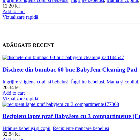
Ingrijire si igiena copii si bebelusi
,
Îngrijire bebelusi
,
Mama și copilul
12.20
lei
Add to cart
Vizualizare rapidă
ADĂUGATE RECENT
Dischete din bumbac 60 buc BabyJem Cleaning Pad
Ingrijire si igiena copii si bebelusi
,
Îngrijire bebelusi
,
Mama și copilul
20.34
lei
Add to cart
Vizualizare rapidă
Recipient lapte praf BabyJem cu 3 compartimente (C
Hrănire bebeluși și copii
,
Recipiente mancare bebelusi
32.54
lei
Add to cart