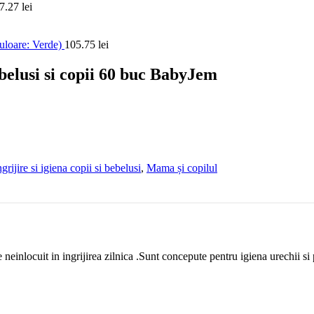
7.27
lei
uloare: Verde)
105.75
lei
belusi si copii 60 buc BabyJem
ngrijire si igiena copii si bebelusi
,
Mama și copilul
neinlocuit in ingrijirea zilnica .Sunt concepute pentru igiena urechii si 