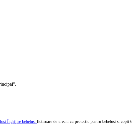
rincipal”.
elusi
Îngrijire bebelusi
Betisoare de urechi cu protectie pentru bebelusi si copi