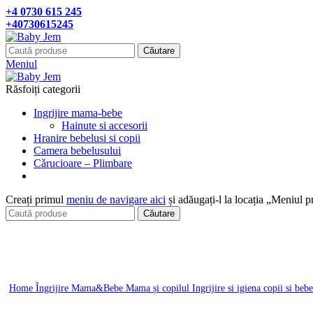
+4 0730 615 245
+40730615245
Căutare
Meniul
Răsfoiți categorii
Ingrijire mama-bebe
Hainute si accesorii
Hranire bebelusi si copii
Camera bebelusului
Cǎrucioare – Plimbare
Creați primul
meniu de navigare aici
și adăugați-l la locația „Meniul p
Căutare
Click pentru a mari
Home
Îngrijire Mama&Bebe
Mama și copilul
Ingrijire si igiena copii si beb