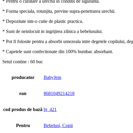
* Pentru o curatare a urechii in conditii de siguranta.
* Forma speciala, rotunjita, previne supra-penetrarea urechii.
* Depozitate intr-o cutie de plastic practica.
* Sunt de neinlocuit in ingrijirea zilnica a bebelusului.
* Pot fi folosite pentru a absorbi umezeala intre degetele copilului, deg
* Capetele sunt confectionate din 100% bumbac absorbant.
Setul contine : 60 buc
producator
BabyJem
ean
8681049214218
cod produs de bază
bj_421
Pentru
Bebelusi, Copii