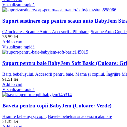
Vizualizare rapidă
Suport sustinere cap pentru scaun auto BabyJem Str
Cărucioare - Scaune Auto - Accesorii - Plimbare
,
Scaune Auto Copii s
35.59
lei
Add to cart
Vizualizare rapidă
Suport pentru baie BabyJem Soft Basic (Culoare: Gri
Băița bebelușului
,
Accesorii pentru baie
,
Mama și copilul
,
Îngrijire
91.51
lei
Add to cart
Vizualizare rapidă
Baveta pentru copii BabyJem (Culoare: Verde)
Hrănire bebeluși și copii
,
Bavete bebelusi si accesorii alaptare
21.35
lei
Add to cart