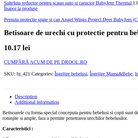
Salteluta reductor pentru scaun auto si carucior BabyJem Thermal
13
Înapoi la produse
Pernuta protectie spate si cap Angel Wings Protect Deer BabyJem (C
Betisoare de urechi cu protectie pentru be
10.17
lei
CUMPĂRĂ ACUM DE PE DROOL.RO
SKU:
bj_421
Categories:
Îngrijire bebelusi
,
Îngrijire Mama&Bebe
,
I
Description
Additional information
Betisoarele cu forma special conceputa pentru bebelusi si copii sunt de 
rotunjite si ample, fara a permite penetrarea urechilor bebelusilor.
Caracteristici :