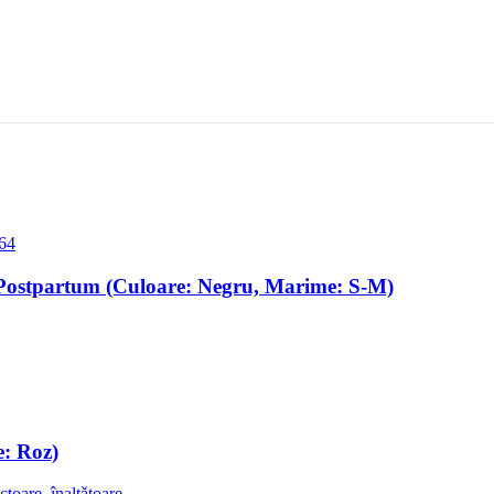
Postpartum (Culoare: Negru, Marime: S-M)
e: Roz)
ctoare, înalțǎtoare