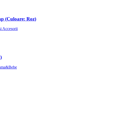
ap (Culoare: Roz)
i Accesorii
)
 Mama&Bebe