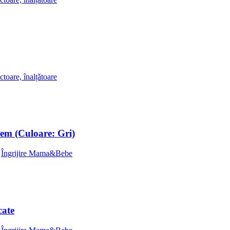
ctoare, înalțǎtoare
Jem (Culoare: Gri)
,
Îngrijire Mama&Bebe
cate