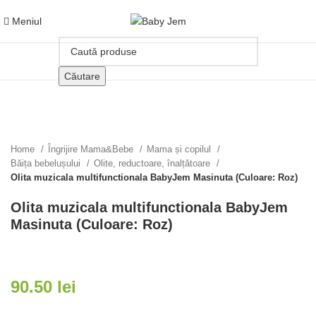
Meniul
Căutare
Click pentru a mari
Home
Îngrijire Mama&Bebe
Mama și copilul
Băița bebelușului
Olite, reductoare, înalțǎtoare
Olita muzicala multifunctionala BabyJem Masinuta (Culoare: Roz)
Olita muzicala multifunctionala BabyJem
Masinuta (Culoare: Roz)
90.50
lei