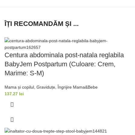
ÎȚI RECOMANDĂM ȘI ...
Centura abdominala post-natala reglabila
BabyJem Postpartum (Culoare: Crem,
Marime: S-M)
Mama și copilul
,
Graviduțe
,
Îngrijire Mama&Bebe
137.27
lei