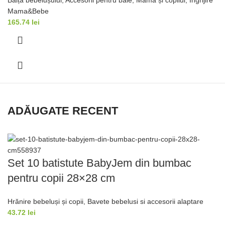
Băița bebelușului
,
Accesorii pentru baie
,
Mama și copilul
,
Îngrijire
Mama&Bebe
165.74
lei
ADĂUGATE RECENT
Set 10 batistute BabyJem din bumbac
pentru copii 28×28 cm
Hrănire bebeluși și copii
,
Bavete bebelusi si accesorii alaptare
43.72
lei