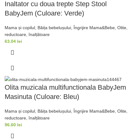
Inaltator cu doua trepte Step Stool
BabyJem (Culoare: Verde)
Mama și copilul
,
Băița bebelușului
,
Îngrijire Mama&Bebe
,
Olite,
reductoare, înalțǎtoare
63.04
lei
Olita muzicala multifunctionala BabyJem
Masinuta (Culoare: Bleu)
Mama și copilul
,
Băița bebelușului
,
Îngrijire Mama&Bebe
,
Olite,
reductoare, înalțǎtoare
96.60
lei