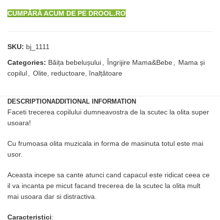
CUMPĂRĂ ACUM DE PE DROOL.RO
SKU:
bj_1111
Categories:
Băița bebelușului
,
Îngrijire Mama&Bebe
,
Mama și
copilul
,
Olite, reductoare, înalțǎtoare
DESCRIPTION
ADDITIONAL INFORMATION
Faceti trecerea copilului dumneavostra de la scutec la olita super
usoara!
Cu frumoasa olita muzicala in forma de masinuta totul este mai
usor.
Aceasta incepe sa cante atunci cand capacul este ridicat ceea ce
il va incanta pe micut facand trecerea de la scutec la olita mult
mai usoara dar si distractiva.
Caracteristici
: