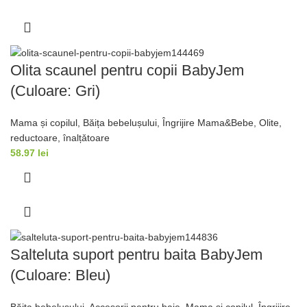
Olita scaunel pentru copii BabyJem
(Culoare: Gri)
Mama și copilul
,
Băița bebelușului
,
Îngrijire Mama&Bebe
,
Olite,
reductoare, înalțǎtoare
58.97
lei
Salteluta suport pentru baita BabyJem
(Culoare: Bleu)