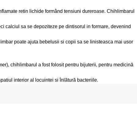
 inflamate retin lichide formând tensiuni dureroase. Chihlimbarul
deci calciul sa se depoziteze pe dintisorul in formare, devenind
hlimbar poate ajuta bebelusii si copii sa se linisteasca mai usor
r), chihlimbarul a fost folosit pentru bijuterii, pentru medicină
iul interior al locuintei si înlãturã bacteriile.