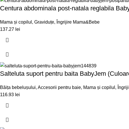
Centura abdominala post-natala reglabila Ba
Mama și copilul
,
Graviduțe
,
Îngrijire Mama&Bebe
137.27
lei
Salteluta suport pentru baita BabyJem (Culoar
Băița bebelușului
,
Accesorii pentru baie
,
Mama și copilul
,
Îngri
116.93
lei