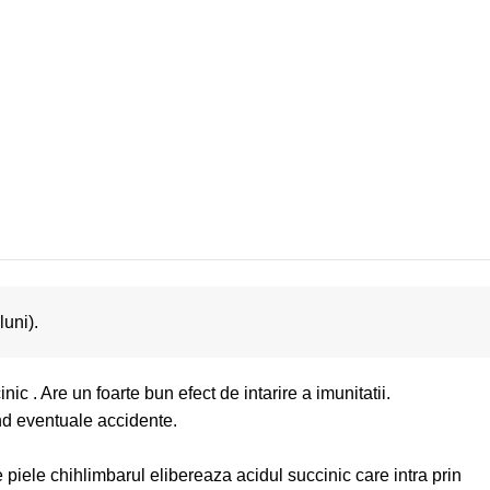
luni).
c . Are un foarte bun efect de intarire a imunitatii.
nd eventuale accidente.
e piele chihlimbarul elibereaza acidul succinic care intra prin