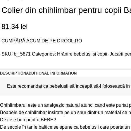
Colier din chihlimbar pentru copii
81.34
lei
CUMPĂRĂ ACUM DE PE DROOL.RO
SKU:
bj_5871
Categories:
Hrănire bebeluși și copii
,
Jucarii pen
DESCRIPTION
ADDITIONAL INFORMATION
 Este recomandat ca bebelușii să înceapă să-l folosească în tim
Chihlimbarul este un analgezic natural atunci cand este purtat pe 
Boabele de chihlimbar insirate pe un snur dintr-un material ce 
De ce e bun pentru BEBE?
De secole în tarile baltice se spune ca bebelusii care poarta un c