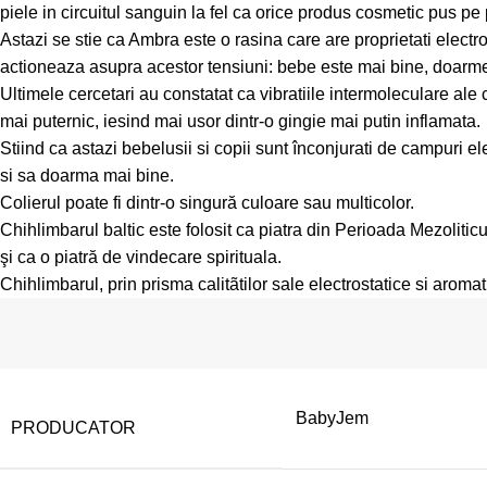
piele in circuitul sanguin la fel ca orice produs cosmetic pus pe
Astazi se stie ca Ambra este o rasina care are proprietati electr
actioneaza asupra acestor tensiuni: bebe este mai bine, doarme
Ultimele cercetari au constatat ca vibratiile intermoleculare ale
mai puternic, iesind mai usor dintr-o gingie mai putin inflamata.
Stiind ca astazi bebelusii si copii sunt înconjurati de campuri e
si sa doarma mai bine.
Colierul poate fi dintr-o singură culoare sau multicolor.
Chihlimbarul baltic este folosit ca piatra din Perioada Mezoliticu
şi ca o piatră de vindecare spirituala.
Chihlimbarul, prin prisma calitãtilor sale electrostatice si aromati
BabyJem
PRODUCATOR