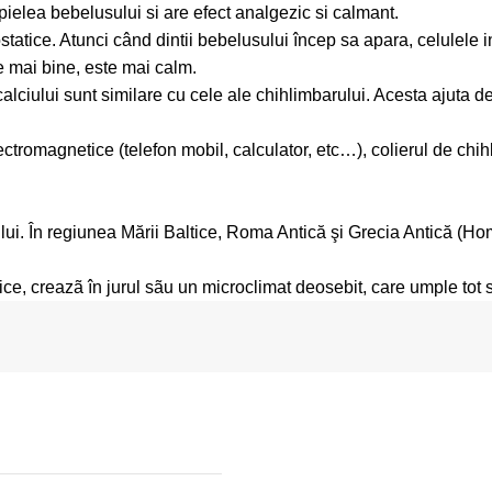
 pielea bebelusului si are efect analgezic si calmant.
ostatice. Atunci când dintii bebelusului încep sa apara, celulele
 mai bine, este mai calm.
 calciului sunt similare cu cele ale chihlimbarului. Acesta ajuta 
lectromagnetice (telefon mobil, calculator, etc…), colierul de chi
lui. În regiunea Mării Baltice, Roma Antică şi Grecia Antică (Home
ce, creazã în jurul sãu un microclimat deosebit, care umple tot spat