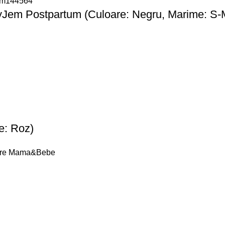
byJem Postpartum (Culoare: Negru, Marime: S-
e: Roz)
jire Mama&Bebe