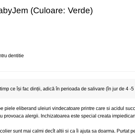
 BabyJem (Culoare: Verde)
tru dentitie
p ce își fac dinții, adică în perioada de salivare (în jur de 4 -5 
piele eliberand uleiuri vindecatoare printre care si acidul succini
nu provoaca alergii. Inchizatoarea este special creata impiedica
olier sunt mai calmi decît altii si ca îi ajuta sa doarma. Purtat p