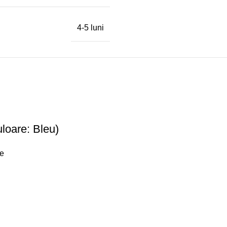
4-5 luni
loare: Bleu)
re