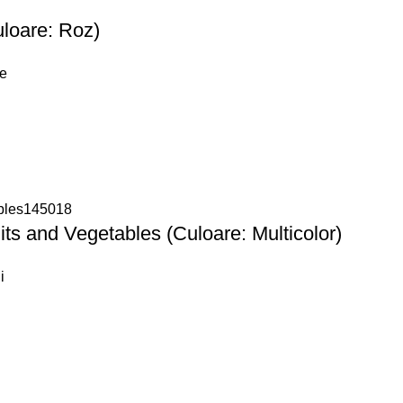
loare: Roz)
re
its and Vegetables (Culoare: Multicolor)
i