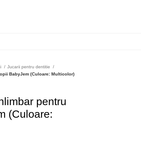
ii
Jucarii pentru dentitie
copii BabyJem (Culoare: Multicolor)
ihlimbar pentru
m (Culoare: