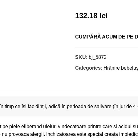
132.18
lei
CUMPĂRĂ ACUM DE PE 
SKU:
bj_5872
Categories:
Hrănire bebeluși
imp ce își fac dinții, adică în perioada de salivare (în jur de 4 -
e piele eliberand uleiuri vindecatoare printre care si acidul succ
e nu provoaca alergii. Inchizatoarea este special creata impied