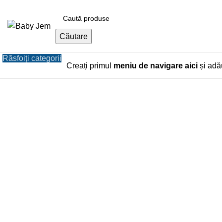
Căutare
Răsfoiți categorii
Creați primul
meniu de navigare aici
și adău
Click pentru a mari