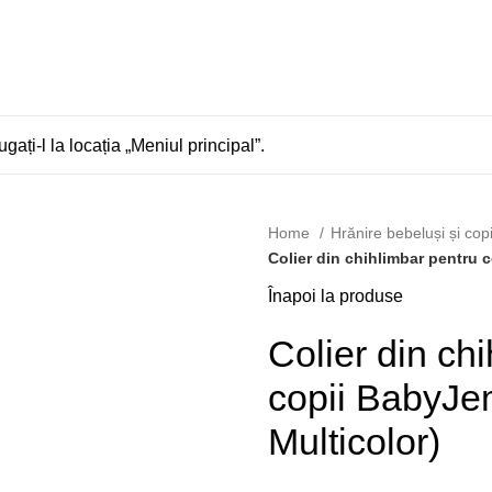
gați-l la locația „Meniul principal”.
Home
Hrănire bebeluși și cop
Colier din chihlimbar pentru 
Înapoi la produse
Colier din ch
copii BabyJe
Multicolor)