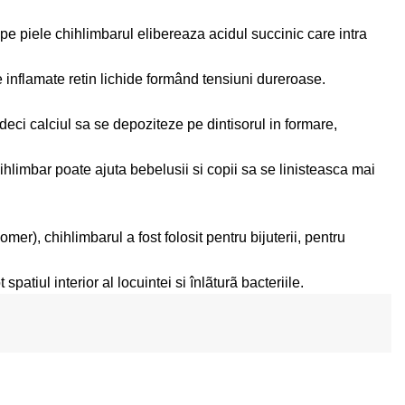
t pe piele chihlimbarul elibereaza acidul succinic care intra
e inflamate retin lichide formând tensiuni dureroase.
 deci calciul sa se depoziteze pe dintisorul in formare,
hihlimbar poate ajuta bebelusii si copii sa se linisteasca mai
er), chihlimbarul a fost folosit pentru bijuterii, pentru
patiul interior al locuintei si înlãturã bacteriile.