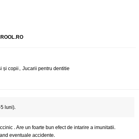
DROOL.RO
 și copii
,
Jucarii pentru dentitie
5 luni).
inic . Are un foarte bun efect de intarire a imunitatii.
icand eventuale accidente.