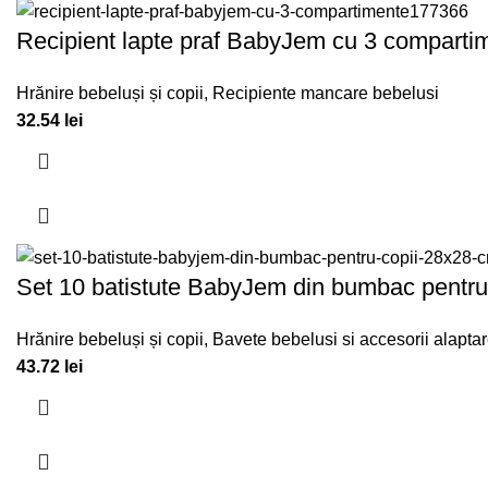
Recipient lapte praf BabyJem cu 3 compartim
Hrănire bebeluși și copii
,
Recipiente mancare bebelusi
32.54
lei
Set 10 batistute BabyJem din bumbac pentru
Hrănire bebeluși și copii
,
Bavete bebelusi si accesorii alapta
43.72
lei