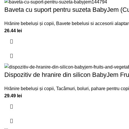
Baveta cu suport pentru suzeta BabyJem (Cu
Hrănire bebeluși și copii
,
Bavete bebelusi si accesorii alapta
26.44
lei
Dispozitiv de hranire din silicon BabyJem Fru
Hrănire bebeluși și copii
,
Tacâmuri, boluri, pahare pentru copi
29.49
lei