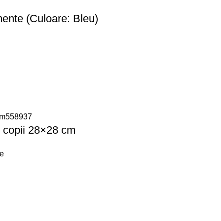
ente (Culoare: Bleu)
 copii 28×28 cm
re