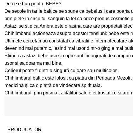
De ce e bun pentru BEBE?
De secole în tarile baltice se spune ca bebelusii care poarta un
prin piele in circuitul sanguin la fel ca orice produs cosmetic
Astazi se stie ca Ambra este o rasina care are proprietati elec
Chihlimbarul actioneaza asupra acestor tensiuni: bebe este 
Ultimele cercetari au constatat ca vibratiile intermoleculare al
devenind mai puternic, iesind mai usor dintr-o gingie mai puti
Stiind ca astazi bebelusii si copii sunt înconjurati de campuri
usor si sa doarma mai bine.
Colierul poate fi dintr-o singură culoare sau multicolor.
Chihlimbarul baltic este folosit ca piatra din Perioada Mezoliti
medicină şi ca o piatră de vindecare spirituala.
Chihlimbarul, prin prisma calitãtilor sale electrostatice si arom
PRODUCATOR