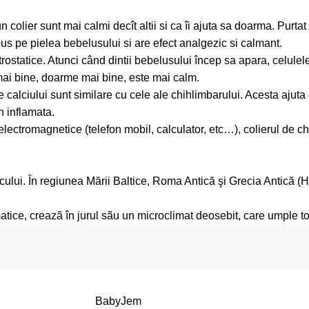
 colier sunt mai calmi decît altii si ca îi ajuta sa doarma. Purta
 pus pe pielea bebelusului si are efect analgezic si calmant.
trostatice. Atunci când dintii bebelusului încep sa apara, celulel
mai bine, doarme mai bine, este mai calm.
e calciului sunt similare cu cele ale chihlimbarului. Acesta ajuta
n inflamata.
 electromagnetice (telefon mobil, calculator, etc…), colierul de c
cului. În regiunea Mării Baltice, Roma Antică şi Grecia Antică (Hom
atice, creazã în jurul sãu un microclimat deosebit, care umple tot s
BabyJem