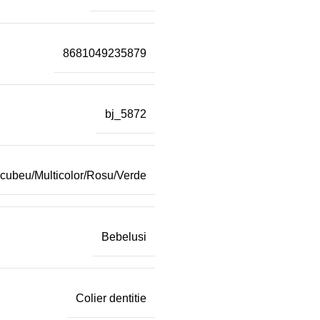
8681049235879
bj_5872
urcubeu/Multicolor/Rosu/Verde
Bebelusi
Colier dentitie