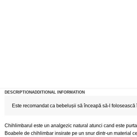
DESCRIPTION
ADDITIONAL INFORMATION
 Este recomandat ca bebelușii să înceapă să-l folosească în t
Chihlimbarul este un analgezic natural atunci cand este purtat p
Boabele de chihlimbar insirate pe un snur dintr-un material c