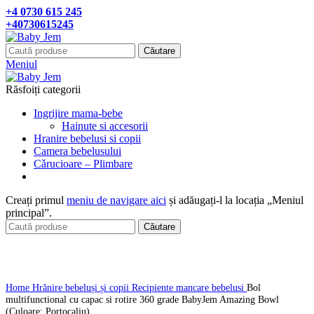
+4 0730 615 245
+40730615245
Căutare
Meniul
Răsfoiți categorii
Ingrijire mama-bebe
Hainute si accesorii
Hranire bebelusi si copii
Camera bebelusului
Cǎrucioare – Plimbare
Creați primul
meniu de navigare aici
și adăugați-l la locația „Meniul
principal”.
Căutare
Click pentru a mari
Home
Hrănire bebeluși și copii
Recipiente mancare bebelusi
Bol
multifunctional cu capac si rotire 360 grade BabyJem Amazing Bowl
(Culoare: Portocaliu)