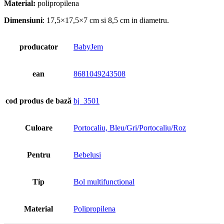
Material:
polipropilena
Dimensiuni
: 17,5×17,5×7 cm si 8,5 cm in diametru.
producator
BabyJem
ean
8681049243508
cod produs de bază
bj_3501
Culoare
Portocaliu, Bleu/Gri/Portocaliu/Roz
Pentru
Bebelusi
Tip
Bol multifunctional
Material
Polipropilena