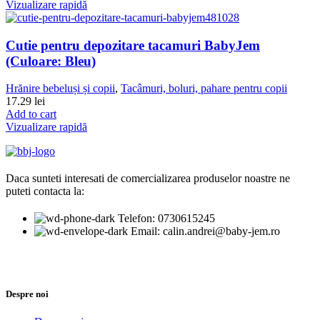
Vizualizare rapidă
Cutie pentru depozitare tacamuri BabyJem
(Culoare: Bleu)
Hrănire bebeluși și copii
,
Tacâmuri, boluri, pahare pentru copii
17.29
lei
Add to cart
Vizualizare rapidă
Daca sunteti interesati de comercializarea produselor noastre ne
puteti contacta la:
Telefon: 0730615245
Email: calin.andrei@baby-jem.ro
Despre noi