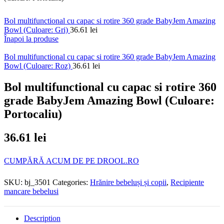
Bol multifunctional cu capac si rotire 360 grade BabyJem Amazing
Bowl (Culoare: Gri)
36.61
lei
Înapoi la produse
Bol multifunctional cu capac si rotire 360 grade BabyJem Amazing
Bowl (Culoare: Roz)
36.61
lei
Bol multifunctional cu capac si rotire 360
grade BabyJem Amazing Bowl (Culoare:
Portocaliu)
36.61
lei
CUMPĂRĂ ACUM DE PE DROOL.RO
SKU:
bj_3501
Categories:
Hrănire bebeluși și copii
,
Recipiente
mancare bebelusi
Description