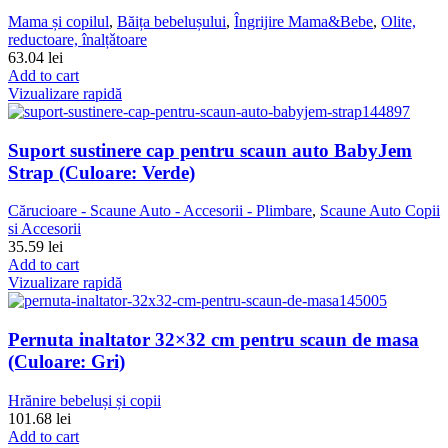
Mama și copilul
,
Băița bebelușului
,
Îngrijire Mama&Bebe
,
Olite,
reductoare, înalțǎtoare
63.04
lei
Add to cart
Vizualizare rapidă
Suport sustinere cap pentru scaun auto BabyJem
Strap (Culoare: Verde)
Cărucioare - Scaune Auto - Accesorii - Plimbare
,
Scaune Auto Copii
si Accesorii
35.59
lei
Add to cart
Vizualizare rapidă
Pernuta inaltator 32×32 cm pentru scaun de masa
(Culoare: Gri)
Hrănire bebeluși și copii
101.68
lei
Add to cart