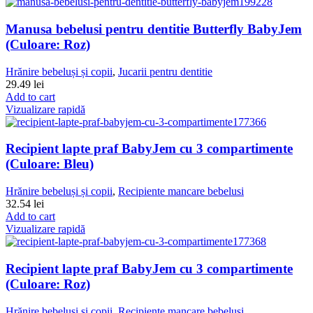
Manusa bebelusi pentru dentitie Butterfly BabyJem
(Culoare: Roz)
Hrănire bebeluși și copii
,
Jucarii pentru dentitie
29.49
lei
Add to cart
Vizualizare rapidă
Recipient lapte praf BabyJem cu 3 compartimente
(Culoare: Bleu)
Hrănire bebeluși și copii
,
Recipiente mancare bebelusi
32.54
lei
Add to cart
Vizualizare rapidă
Recipient lapte praf BabyJem cu 3 compartimente
(Culoare: Roz)
Hrănire bebeluși și copii
,
Recipiente mancare bebelusi