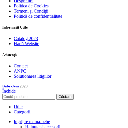
Despre noi
Politica de Cookies
Termeni și Condiții
Politică de confidentialitate
Informatii Utile
Catalog 2023
Hartă Website
Asistență
Contact
ANPC
Solutionarea litigiilor
Baby-Jem
2023
Închide
Căutare
Utile
Categorii
Ingrijire mama-bebe
Hainute si accesorii