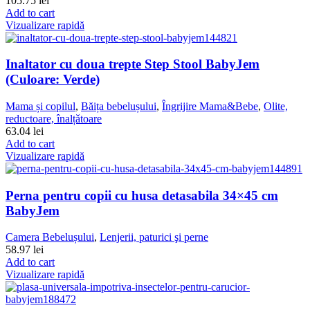
105.75
lei
Add to cart
Vizualizare rapidă
Inaltator cu doua trepte Step Stool BabyJem
(Culoare: Verde)
Mama și copilul
,
Băița bebelușului
,
Îngrijire Mama&Bebe
,
Olite,
reductoare, înalțǎtoare
63.04
lei
Add to cart
Vizualizare rapidă
Perna pentru copii cu husa detasabila 34×45 cm
BabyJem
Camera Bebelușului
,
Lenjerii, paturici şi perne
58.97
lei
Add to cart
Vizualizare rapidă