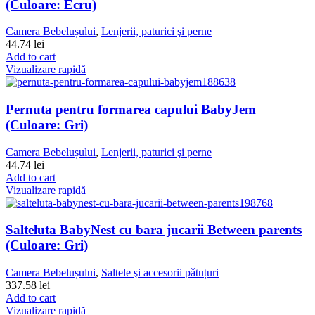
(Culoare: Ecru)
Camera Bebelușului
,
Lenjerii, paturici şi perne
44.74
lei
Add to cart
Vizualizare rapidă
Pernuta pentru formarea capului BabyJem
(Culoare: Gri)
Camera Bebelușului
,
Lenjerii, paturici şi perne
44.74
lei
Add to cart
Vizualizare rapidă
Salteluta BabyNest cu bara jucarii Between parents
(Culoare: Gri)
Camera Bebelușului
,
Saltele şi accesorii pǎtuțuri
337.58
lei
Add to cart
Vizualizare rapidă