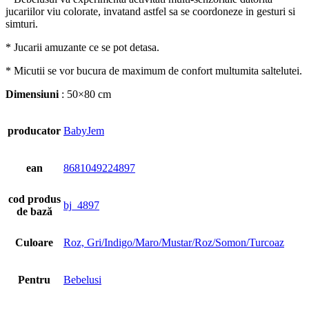
jucariilor viu colorate, invatand astfel sa se coordoneze in gesturi si
simturi.
* Jucarii amuzante ce se pot detasa.
* Micutii se vor bucura de maximum de confort multumita saltelutei.
Dimensiuni
: 50×80 cm
producator
BabyJem
ean
8681049224897
cod produs
bj_4897
de bază
Culoare
Roz, Gri/Indigo/Maro/Mustar/Roz/Somon/Turcoaz
Pentru
Bebelusi