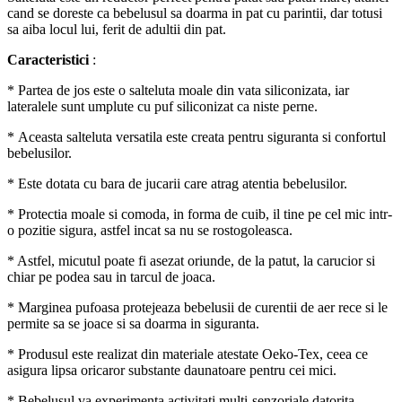
cand se doreste ca bebelusul sa doarma in pat cu parintii, dar totusi
sa aiba locul lui, ferit de adultii din pat.
Caracteristici
:
* Partea de jos este o salteluta moale din vata siliconizata, iar
lateralele sunt umplute cu puf siliconizat ca niste perne.
* Aceasta salteluta versatila este creata pentru siguranta si confortul
bebelusilor.
* Este dotata cu bara de jucarii care atrag atentia bebelusilor.
* Protectia moale si comoda, in forma de cuib, il tine pe cel mic intr-
o pozitie sigura, astfel incat sa nu se rostogoleasca.
* Astfel, micutul poate fi asezat oriunde, de la patut, la carucior si
chiar pe podea sau in tarcul de joaca.
* Marginea pufoasa protejeaza bebelusii de curentii de aer rece si le
permite sa se joace si sa doarma in siguranta.
* Produsul este realizat din materiale atestate Oeko-Tex, ceea ce
asigura lipsa oricaror substante daunatoare pentru cei mici.
* Bebelusul va experimenta activitati multi-senzoriale datorita