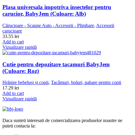
Plasa universala impotriva insectelor pentru
carucior, BabyJem (Culoare: Alb)
Cărucioare - Scaune Auto - Accesorii - Plimbare
,
Accesorii
carucioare
33.55
lei
Add to cart
Vizualizare rapidă
Cutie pentru depozitare tacamuri BabyJem
(Culoare: Roz)
Hrănire bebeluși și copii
,
Tacâmuri, boluri, pahare pentru copii
17.29
lei
Add to cart
Vizualizare rapidă
Daca sunteti interesati de comercializarea produselor noastre ne
puteti contacta la: