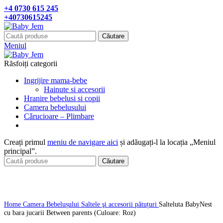
+4 0730 615 245
+40730615245
Căutare
Meniul
Răsfoiți categorii
Ingrijire mama-bebe
Hainute si accesorii
Hranire bebelusi si copii
Camera bebelusului
Cǎrucioare – Plimbare
Creați primul
meniu de navigare aici
și adăugați-l la locația „Meniul
principal”.
Căutare
Click pentru a mari
Home
Camera Bebelușului
Saltele şi accesorii pǎtuțuri
Salteluta BabyNest
cu bara jucarii Between parents (Culoare: Roz)