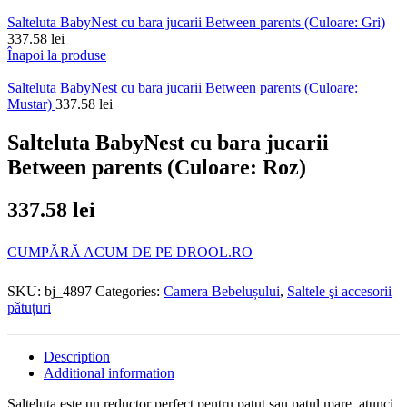
Salteluta BabyNest cu bara jucarii Between parents (Culoare: Gri)
337.58
lei
Înapoi la produse
Salteluta BabyNest cu bara jucarii Between parents (Culoare:
Mustar)
337.58
lei
Salteluta BabyNest cu bara jucarii
Between parents (Culoare: Roz)
337.58
lei
CUMPĂRĂ ACUM DE PE DROOL.RO
SKU:
bj_4897
Categories:
Camera Bebelușului
,
Saltele şi accesorii
pǎtuțuri
Description
Additional information
Salteluta este un reductor perfect pentru patut sau patul mare, atunci