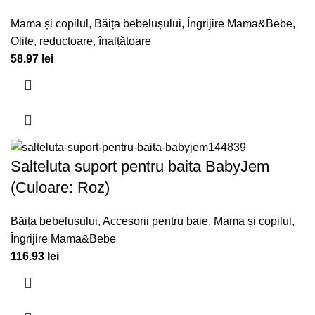
Mama și copilul
,
Băița bebelușului
,
Îngrijire Mama&Bebe
,
Olite, reductoare, înalțǎtoare
58.97
lei
Salteluta suport pentru baita BabyJem
(Culoare: Roz)
Băița bebelușului
,
Accesorii pentru baie
,
Mama și copilul
,
Îngrijire Mama&Bebe
116.93
lei