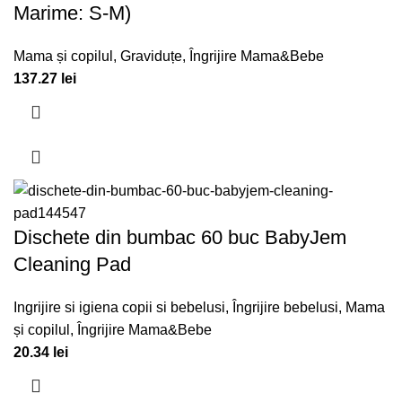
Marime: S-M)
Mama și copilul
,
Graviduțe
,
Îngrijire Mama&Bebe
137.27
lei
Dischete din bumbac 60 buc BabyJem
Cleaning Pad
Ingrijire si igiena copii si bebelusi
,
Îngrijire bebelusi
,
Mama
și copilul
,
Îngrijire Mama&Bebe
20.34
lei