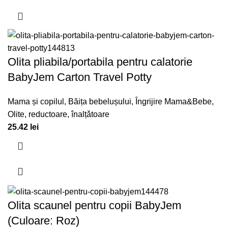
Olita pliabila/portabila pentru calatorie
BabyJem Carton Travel Potty
Mama și copilul
,
Băița bebelușului
,
Îngrijire Mama&Bebe
,
Olite, reductoare, înalțǎtoare
25.42
lei
Olita scaunel pentru copii BabyJem
(Culoare: Roz)