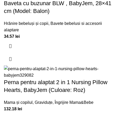
Baveta cu buzunar BLW , BabyJem, 28×41
cm (Model: Balon)
Hrănire bebeluși și copii
,
Bavete bebelusi si accesorii
alaptare
34.57
lei
Perna pentru alaptat 2 in 1 Nursing Pillow
Hearts, BabyJem (Culoare: Roz)
Mama și copilul
,
Graviduțe
,
Îngrijire Mama&Bebe
132.18
lei