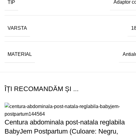
TIP
Adaptor c
VARSTA
18
MATERIAL
Antia
ÎȚI RECOMANDĂM ȘI ...
Centura abdominala post-natala reglabila
BabyJem Postpartum (Culoare: Negru,