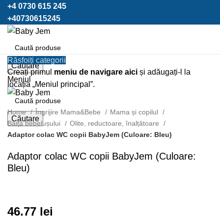
+4 0730 615 245
+40730615245
Răsfoiți categorii
Căutare
Creați primul
meniu de navigare aici
și adăugați-l la
Meniul
locația „Meniul principal”.
Click pentru a mari
Home
Îngrijire Mama&Bebe
Mama și copilul
Căutare
Băița bebelușului
Olite, reductoare, înalțǎtoare
Adaptor colac WC copii BabyJem (Culoare: Bleu)
Adaptor colac WC copii BabyJem (Culoare:
Bleu)
46.77
lei