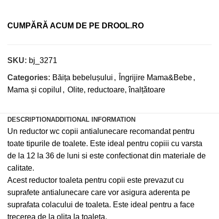
CUMPĂRĂ ACUM DE PE DROOL.RO
SKU:
bj_3271
Categories:
Băița bebelușului
,
Îngrijire Mama&Bebe
,
Mama și copilul
,
Olite, reductoare, înalțǎtoare
DESCRIPTION
ADDITIONAL INFORMATION
Un reductor wc copii antialunecare recomandat pentru
toate tipurile de toalete. Este ideal pentru copiii cu varsta
de la 12 la 36 de luni si este confectionat din materiale de
calitate.
Acest reductor toaleta pentru copii este prevazut cu
suprafete antialunecare care vor asigura aderenta pe
suprafata colacului de toaleta. Este ideal pentru a face
trecerea de la olita la toaleta.