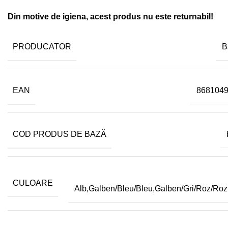
Din motive de igiena, acest produs nu este returnabil!
PRODUCATOR
B
EAN
868104
COD PRODUS DE BAZĂ
CULOARE
Alb,Galben/Bleu/Bleu,Galben/Gri/Roz/Ro