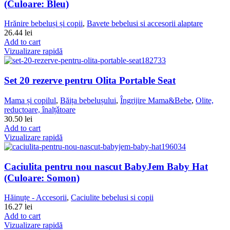
(Culoare: Bleu)
Hrănire bebeluși și copii
,
Bavete bebelusi si accesorii alaptare
26.44
lei
Add to cart
Vizualizare rapidă
Set 20 rezerve pentru Olita Portable Seat
Mama și copilul
,
Băița bebelușului
,
Îngrijire Mama&Bebe
,
Olite,
reductoare, înalțǎtoare
30.50
lei
Add to cart
Vizualizare rapidă
Caciulita pentru nou nascut BabyJem Baby Hat
(Culoare: Somon)
Hăinuțe - Accesorii
,
Caciulite bebelusi si copii
16.27
lei
Add to cart
Vizualizare rapidă