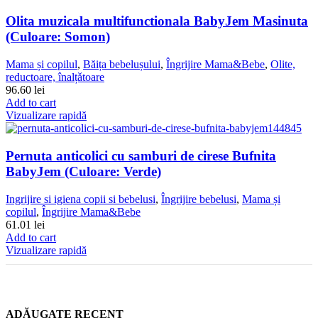
Olita muzicala multifunctionala BabyJem Masinuta
(Culoare: Somon)
Mama și copilul
,
Băița bebelușului
,
Îngrijire Mama&Bebe
,
Olite,
reductoare, înalțǎtoare
96.60
lei
Add to cart
Vizualizare rapidă
Pernuta anticolici cu samburi de cirese Bufnita
BabyJem (Culoare: Verde)
Ingrijire si igiena copii si bebelusi
,
Îngrijire bebelusi
,
Mama și
copilul
,
Îngrijire Mama&Bebe
61.01
lei
Add to cart
Vizualizare rapidă
ADĂUGATE RECENT