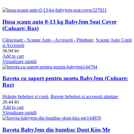
Husa scaun auto 0-13 kg BabyJem Seat Cover
(Culoare: Roz)
Cărucioare - Scaune Auto - Accesorii - Plimbare
,
Scaune Auto Copii
si Accesorii
56.94
lei
Add to cart
Vizualizare rapidă
Baveta cu suport pentru suzeta BabyJem (Culoare:
Roz)
Hrănire bebeluși și copii
,
Bavete bebelusi si accesorii alaptare
26.44
lei
Add to cart
Vizualizare rapidă
Baveta BabyJem din bumbac Dont Kiss Me