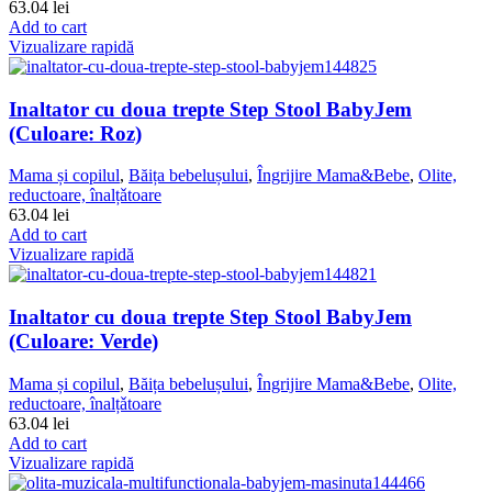
63.04
lei
Add to cart
Vizualizare rapidă
Inaltator cu doua trepte Step Stool BabyJem
(Culoare: Roz)
Mama și copilul
,
Băița bebelușului
,
Îngrijire Mama&Bebe
,
Olite,
reductoare, înalțǎtoare
63.04
lei
Add to cart
Vizualizare rapidă
Inaltator cu doua trepte Step Stool BabyJem
(Culoare: Verde)
Mama și copilul
,
Băița bebelușului
,
Îngrijire Mama&Bebe
,
Olite,
reductoare, înalțǎtoare
63.04
lei
Add to cart
Vizualizare rapidă