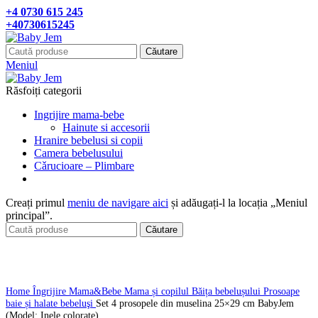
+4 0730 615 245
+40730615245
Căutare
Meniul
Răsfoiți categorii
Ingrijire mama-bebe
Hainute si accesorii
Hranire bebelusi si copii
Camera bebelusului
Cǎrucioare – Plimbare
Creați primul
meniu de navigare aici
și adăugați-l la locația „Meniul
principal”.
Căutare
Click pentru a mari
Home
Îngrijire Mama&Bebe
Mama și copilul
Băița bebelușului
Prosoape
baie și halate bebeluşi
Set 4 prosopele din muselina 25×29 cm BabyJem
(Model: Inele colorate)