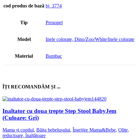
cod produs de bază
bj_3774
Tip
Prosopel
Model
Inele colorate, Dino/Zoo/White/Inele colorate
Material
Bumbac
ÎȚI RECOMANDĂM ȘI ...
Inaltator cu doua trepte Step Stool BabyJem
(Culoare: Gri)
Mama și copilul
,
Băița bebelușului
,
Îngrijire Mama&Bebe
,
Olite,
reductoare, înalțǎtoare