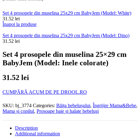
Set 4 prosopele din muselina 25x29 cm BabyJem (Model: White)
31.52
lei
Înapoi la produse
Set 4 prosopele din muselina 25x29 cm BabyJem (Model: Dino)
31.52
lei
Set 4 prosopele din muselina 25×29 cm
BabyJem (Model: Inele colorate)
31.52
lei
CUMPĂRĂ ACUM DE PE DROOL.RO
SKU:
bj_3774
Categories:
Băița bebelușului
,
Îngrijire Mama&Bebe
,
Mama și copilul
,
Prosoape baie și halate bebeluşi
Description
Additional information