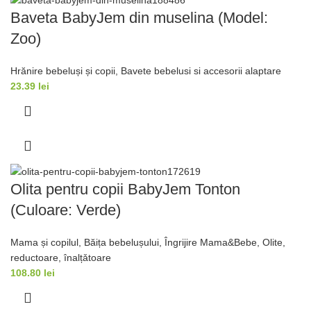
Baveta BabyJem din muselina (Model:
Zoo)
Hrănire bebeluși și copii
,
Bavete bebelusi si accesorii alaptare
23.39
lei
Olita pentru copii BabyJem Tonton
(Culoare: Verde)
Mama și copilul
,
Băița bebelușului
,
Îngrijire Mama&Bebe
,
Olite,
reductoare, înalțǎtoare
108.80
lei