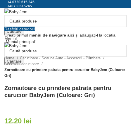
+4 0730 615 245
+40730615245
Răsfoiți categorii
Căutare
Creați primul
meniu de navigare aici
și adăugați-l la locația
Meniul
„Meniul principal”.
Click pentru a mari
Home
Cărucioare - Scaune Auto - Accesorii - Plimbare
Căutare
Accesorii carucioare
Zornaitoare cu prindere patrata pentru carucior BabyJem (Culoare:
Gri)
Zornaitoare cu prindere patrata pentru
carucior BabyJem (Culoare: Gri)
12.20
lei