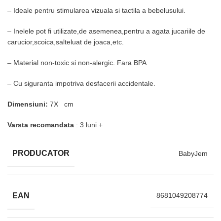
– Ideale pentru stimularea vizuala si tactila a bebelusului.
– Inelele pot fi utilizate,de asemenea,pentru a agata jucariile de
carucior,scoica,salteluat de joaca,etc.
– Material non-toxic si non-alergic. Fara BPA
– Cu siguranta impotriva desfacerii accidentale.
Dimensiuni:
7X cm
Varsta recomandata
: 3 luni +
PRODUCATOR
BabyJem
EAN
8681049208774