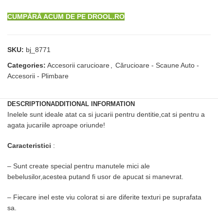
CUMPĂRĂ ACUM DE PE DROOL.RO
SKU:
bj_8771
Categories:
Accesorii carucioare
,
Cărucioare - Scaune Auto -
Accesorii - Plimbare
DESCRIPTION
ADDITIONAL INFORMATION
Inelele sunt ideale atat ca si jucarii pentru dentitie,cat si pentru a
agata jucariile aproape oriunde!
Caracteristici
:
– Sunt create special pentru manutele mici ale
bebelusilor,acestea putand fi usor de apucat si manevrat.
– Fiecare inel este viu colorat si are diferite texturi pe suprafata
sa.