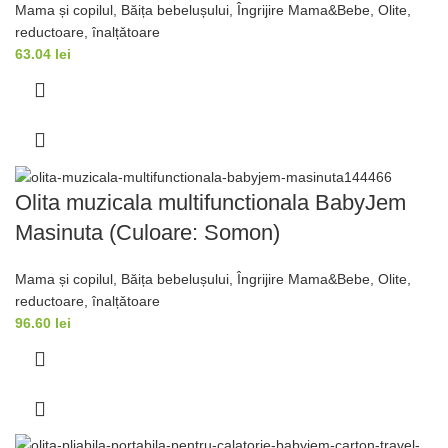
Mama și copilul
,
Băița bebelușului
,
Îngrijire Mama&Bebe
,
Olite,
reductoare, înalțǎtoare
63.04
lei
Olita muzicala multifunctionala BabyJem
Masinuta (Culoare: Somon)
Mama și copilul
,
Băița bebelușului
,
Îngrijire Mama&Bebe
,
Olite,
reductoare, înalțǎtoare
96.60
lei