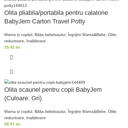
Olita pliabila/portabila pentru calatorie
BabyJem Carton Travel Potty
Mama și copilul
,
Băița bebelușului
,
Îngrijire Mama&Bebe
,
Olite,
reductoare, înalțǎtoare
25.42
lei
Olita scaunel pentru copii BabyJem
(Culoare: Gri)
Mama și copilul
,
Băița bebelușului
,
Îngrijire Mama&Bebe
,
Olite,
reductoare, înalțǎtoare
58.97
lei