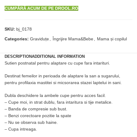
CUMPĂRĂ ACUM DE PE DROOL.RO
SKU:
bj_0178
Categories:
Graviduțe
,
Îngrijire Mama&Bebe
,
Mama și copilul
DESCRIPTION
ADDITIONAL INFORMATION
Sutien postnatal pentru alaptare cu cupe fara intarituri.
Destinat femeilor in perioada de alaptare la san a sugarului,
pentru profilaxia mastitei si micsorarea stazei laptelui in sani.
Dubla deschidere la ambele cupe pentru acces facil.
– Cupe moi, in strat dublu, fara intaritura si tije metalice.
– Banda de compresie sub bust.
– Benzi corectoare pozitie la spate
– Nu se observa sub haine.
– Cupa intreaga.