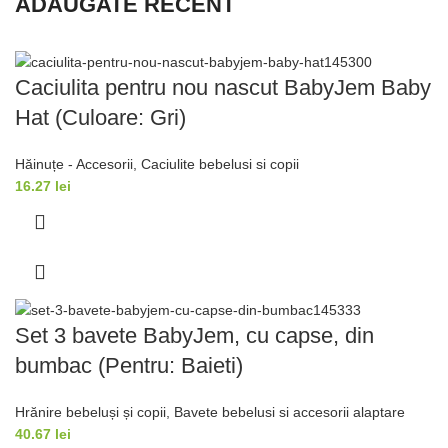
ADĂUGATE RECENT
Caciulita pentru nou nascut BabyJem Baby
Hat (Culoare: Gri)
Hăinuțe - Accesorii
,
Caciulite bebelusi si copii
16.27
lei
Set 3 bavete BabyJem, cu capse, din
bumbac (Pentru: Baieti)
Hrănire bebeluși și copii
,
Bavete bebelusi si accesorii alaptare
40.67
lei