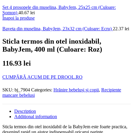
Set 4 prosopele din muselina, BabyJem, 25x25 cm (Culoare:
Somon)
40.67
lei
Înapoi la produse
Baveta din muselina, BabyJem, 23x32 cm (Culoare: Ecru)
22.37
lei
Sticla termos din otel inoxidabil,
BabyJem, 400 ml (Culoare: Roz)
116.93
lei
CUMPĂRĂ ACUM DE PE DROOL.RO
SKU:
bj_7904
Categories:
Hrănire bebeluși și copii
,
Recipiente
mancare bebelusi
Description
Additional information
Sticla termos din otel inoxidabil de la BabyJem este foarte practica,
devenind rapid un ajutor indispensabil oricarui parinte.