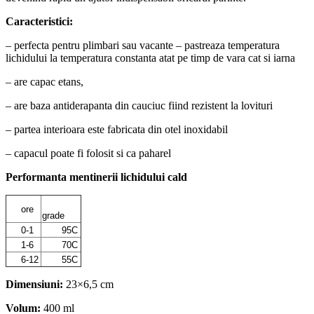
Caracteristici:
– perfecta pentru plimbari sau vacante – pastreaza temperatura
lichidului la temperatura constanta atat pe timp de vara cat si iarna
– are capac etans,
– are baza antiderapanta din cauciuc fiind rezistent la lovituri
– partea interioara este fabricata din otel inoxidabil
– capacul poate fi folosit si ca paharel
Performanta mentinerii lichidului cald
ore
grade
0-1
95C
1-6
70C
6-12
55C
Dimensiuni:
23×6,5 cm
Volum:
400 ml