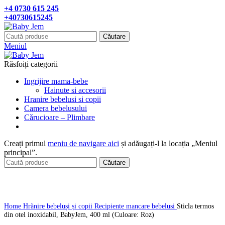
+4 0730 615 245
+40730615245
Căutare
Meniul
Răsfoiți categorii
Ingrijire mama-bebe
Hainute si accesorii
Hranire bebelusi si copii
Camera bebelusului
Cǎrucioare – Plimbare
Creați primul
meniu de navigare aici
și adăugați-l la locația „Meniul
principal”.
Căutare
Click pentru a mari
Home
Hrănire bebeluși și copii
Recipiente mancare bebelusi
Sticla termos
din otel inoxidabil, BabyJem, 400 ml (Culoare: Roz)