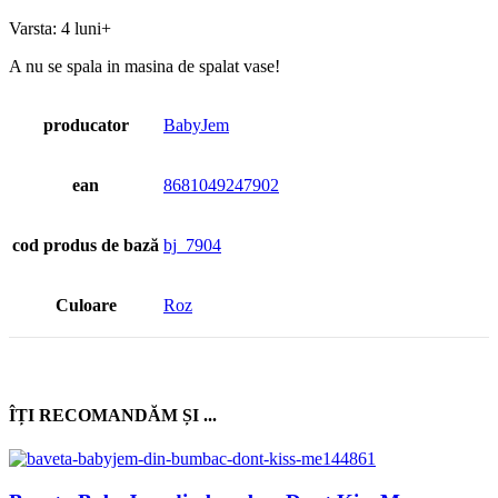
Varsta: 4 luni+
A nu se spala in masina de spalat vase!
producator
BabyJem
ean
8681049247902
cod produs de bază
bj_7904
Culoare
Roz
ÎȚI RECOMANDĂM ȘI ...