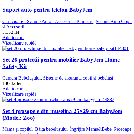
Suport auto pentru telefon BabyJem
Cărucioare - Scaune Auto - Accesorii - Plimbare
,
Scaune Auto Copii
si Accesorii
31.52
lei
Add to cart
Vizualizare rapidă
Set 26 protectii pentru mobilier BabyJem Home
Safety Kit
Camera Bebelușului
,
Sisteme de siguranta copii si bebelusi
140.32
lei
Add to cart
Vizualizare rapidă
Set 4 prosopele din muselina 25×29 cm BabyJem
(Model: Zoo)
Mama și copilul
,
Băița bebelușului
,
Îngrijire Mama&Bebe
,
Prosoape