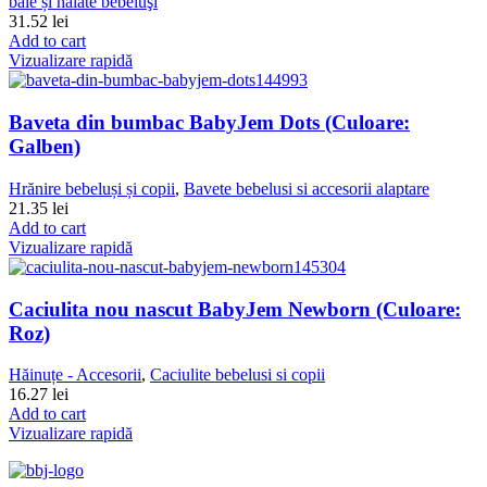
baie și halate bebeluşi
31.52
lei
Add to cart
Vizualizare rapidă
Baveta din bumbac BabyJem Dots (Culoare:
Galben)
Hrănire bebeluși și copii
,
Bavete bebelusi si accesorii alaptare
21.35
lei
Add to cart
Vizualizare rapidă
Caciulita nou nascut BabyJem Newborn (Culoare:
Roz)
Hăinuțe - Accesorii
,
Caciulite bebelusi si copii
16.27
lei
Add to cart
Vizualizare rapidă