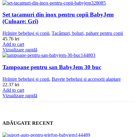
Set tacamuri din inox pentru copii BabyJem
(Culoare: Gri)
Hrănire bebeluși și copii
,
Tacâmuri, boluri, pahare pentru copii
45.76
lei
Add to cart
Vizualizare rapidă
Tampoane pentru san BabyJem 30 buc
Hrănire bebeluși și copii
,
Bavete bebelusi si accesorii alaptare
22.37
lei
Add to cart
Vizualizare rapidă
ADĂUGATE RECENT