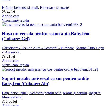
Hrănire bebeluși și copii
,
Biberoane şi suzete
26.44
lei
Add to cart
Vizualizare rapidă
Husa universala pentru scaun auto BabyJem
(Culoare: Gri)
Cărucioare - Scaune Auto - Accesorii - Plimbare
,
Scaune Auto Copii
si Accesorii
73.21
lei
Add to cart
Vizualizare rapidă
Suport metalic universal cu cos pentru cadite
BabyJem (Culoare: Alb)
Băița bebelușului
,
Accesorii pentru baie
,
Mama și copilul
,
Îngrijire
Mama&Bebe
356.90
lei
Add to cart