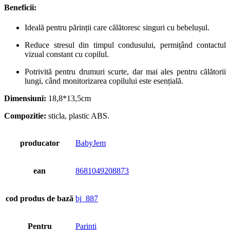
Beneficii:
Ideală pentru părinții care călătoresc singuri cu bebelușul.
Reduce stresul din timpul condusului, permițând contactul
vizual constant cu copilul.
Potrivită pentru drumuri scurte, dar mai ales pentru călătorii
lungi, când monitorizarea copilului este esențială.
Dimensiuni:
18,8*13,5cm
Compozitie:
sticla, plastic ABS.
producator
BabyJem
ean
8681049208873
cod produs de bază
bj_887
Pentru
Parinti