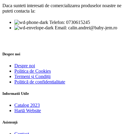
Daca sunteti interesati de comercializarea produselor noastre ne
puteti contacta la:
Telefon: 0730615245
Email: calin.andrei@baby-jem.ro
Despre noi
Despre noi
Politica de Cookies
Termeni și Condiții
Politică de confidentialitate
Informatii Utile
Catalog 2023
Hartă Website
Asistență
Contact