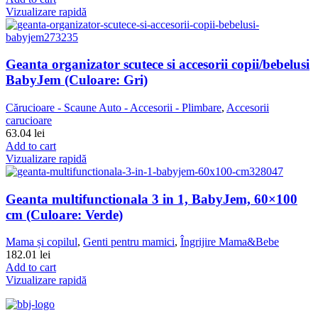
Vizualizare rapidă
Geanta organizator scutece si accesorii copii/bebelusi
BabyJem (Culoare: Gri)
Cărucioare - Scaune Auto - Accesorii - Plimbare
,
Accesorii
carucioare
63.04
lei
Add to cart
Vizualizare rapidă
Geanta multifunctionala 3 in 1, BabyJem, 60×100
cm (Culoare: Verde)
Mama și copilul
,
Genti pentru mamici
,
Îngrijire Mama&Bebe
182.01
lei
Add to cart
Vizualizare rapidă