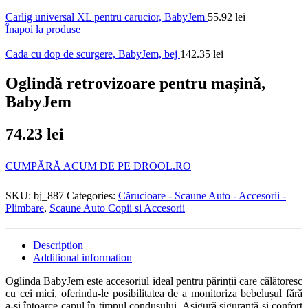
Carlig universal XL pentru carucior, BabyJem
55.92
lei
Înapoi la produse
Cada cu dop de scurgere, BabyJem, bej
142.35
lei
Oglindă retrovizoare pentru mașină,
BabyJem
74.23
lei
CUMPĂRĂ ACUM DE PE DROOL.RO
SKU:
bj_887
Categories:
Cărucioare - Scaune Auto - Accesorii -
Plimbare
,
Scaune Auto Copii si Accesorii
Description
Additional information
Oglinda BabyJem este accesoriul ideal pentru părinții care călătoresc
cu cei mici, oferindu-le posibilitatea de a monitoriza bebelușul fără
a-și întoarce capul în timpul condusului. Asigură siguranță și confort