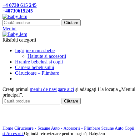
+4 0730 615 245
+40730615245
Căutare
Meniul
Răsfoiți categorii
Ingrijire mama-bebe
Hainute si accesorii
Hranire bebelusi si copii
Camera bebelusului
Cǎrucioare – Plimbare
Creați primul
meniu de navigare aici
și adăugați-l la locația „Meniul
principal”.
Căutare
Click pentru a mari
Home
Cărucioare - Scaune Auto - Accesorii - Plimbare
Scaune Auto Copii
si Accesorii
Oglindă retrovizoare pentru mașină, BabyJem