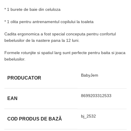
* 1 burete de baie din celuloza
* 1 olita pentru antrenamentul copilului la toaleta
Cadita ergonomica a fost special conceputa pentru confortul
bebelusilor de la nastere pana la 12 luni.
Formele rotunjite si spatiul larg sunt perfecte pentru baita si joaca
bebelusilor.
BabyJem
PRODUCATOR
8699203312533
EAN
bj_2532
COD PRODUS DE BAZĂ