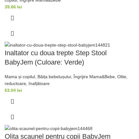
39.66
lei
Inaltator cu doua trepte Step Stool
BabyJem (Culoare: Verde)
Mama și copilul
,
Băița bebelușului
,
Îngrijire Mama&Bebe
,
Olite,
reductoare, înalțǎtoare
63.04
lei
Olita scaunel pentru copii BabyJem