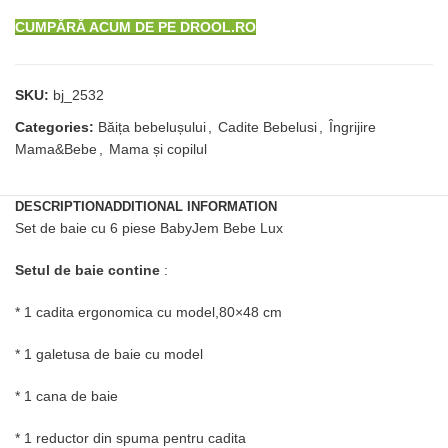
CUMPĂRĂ ACUM DE PE DROOL.RO
SKU:
bj_2532
Categories:
Băița bebelușului
,
Cadite Bebelusi
,
Îngrijire
Mama&Bebe
,
Mama și copilul
DESCRIPTION
ADDITIONAL INFORMATION
Set de baie cu 6 piese BabyJem Bebe Lux
Setul de baie contine
:
* 1 cadita ergonomica cu model,80×48 cm
* 1 galetusa de baie cu model
* 1 cana de baie
* 1 reductor din spuma pentru cadita