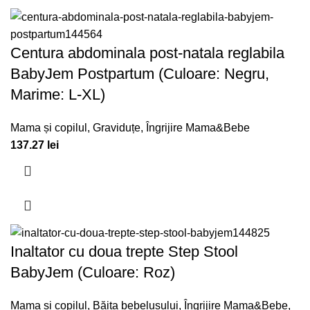
Centura abdominala post-natala reglabila
BabyJem Postpartum (Culoare: Negru,
Marime: L-XL)
Mama și copilul
,
Graviduțe
,
Îngrijire Mama&Bebe
137.27
lei
Inaltator cu doua trepte Step Stool
BabyJem (Culoare: Roz)
Mama și copilul
,
Băița bebelușului
,
Îngrijire Mama&Bebe
,