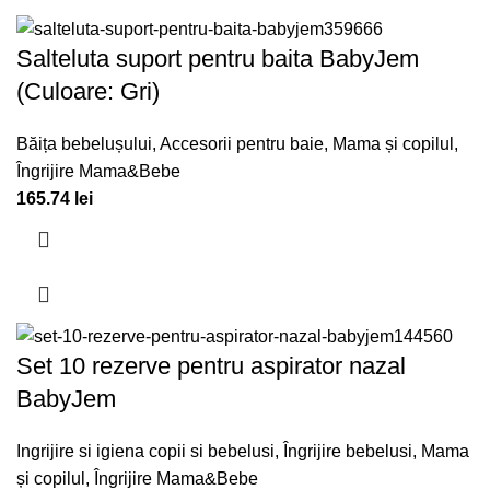
Salteluta suport pentru baita BabyJem
(Culoare: Gri)
Băița bebelușului
,
Accesorii pentru baie
,
Mama și copilul
,
Îngrijire Mama&Bebe
165.74
lei
Set 10 rezerve pentru aspirator nazal
BabyJem
Ingrijire si igiena copii si bebelusi
,
Îngrijire bebelusi
,
Mama
și copilul
,
Îngrijire Mama&Bebe