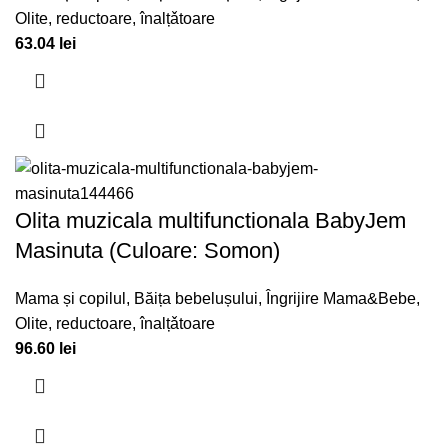
Olite, reductoare, înalțǎtoare
63.04
lei
Olita muzicala multifunctionala BabyJem
Masinuta (Culoare: Somon)
Mama și copilul
,
Băița bebelușului
,
Îngrijire Mama&Bebe
,
Olite, reductoare, înalțǎtoare
96.60
lei