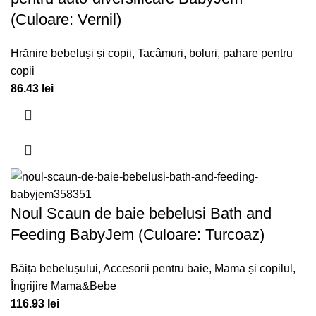
(Culoare: Vernil)
Hrănire bebeluși și copii
,
Tacâmuri, boluri, pahare pentru
copii
86.43
lei
Noul Scaun de baie bebelusi Bath and
Feeding BabyJem (Culoare: Turcoaz)
Băița bebelușului
,
Accesorii pentru baie
,
Mama și copilul
,
Îngrijire Mama&Bebe
116.93
lei