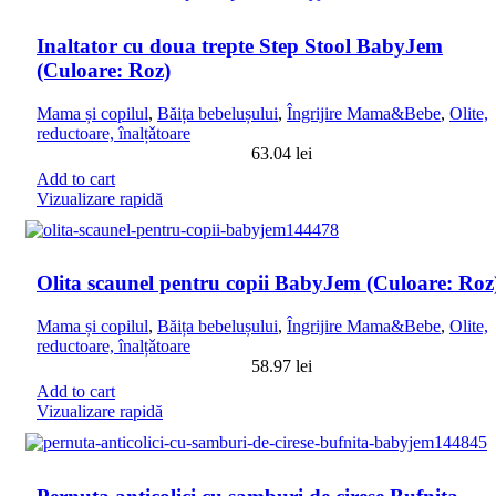
Inaltator cu doua trepte Step Stool BabyJem
(Culoare: Roz)
Mama și copilul
,
Băița bebelușului
,
Îngrijire Mama&Bebe
,
Olite,
reductoare, înalțǎtoare
63.04
lei
Add to cart
Vizualizare rapidă
Olita scaunel pentru copii BabyJem (Culoare: Roz
Mama și copilul
,
Băița bebelușului
,
Îngrijire Mama&Bebe
,
Olite,
reductoare, înalțǎtoare
58.97
lei
Add to cart
Vizualizare rapidă