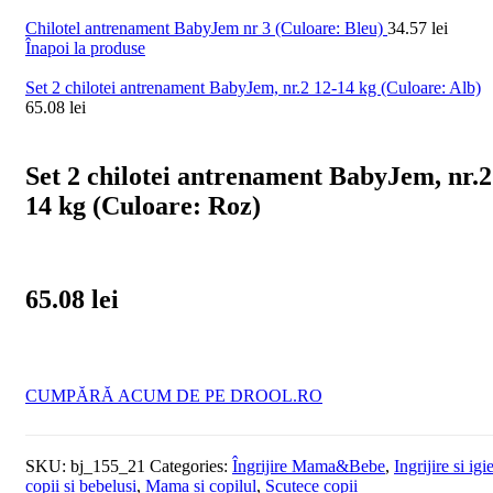
Chilotel antrenament BabyJem nr 3 (Culoare: Bleu)
34.57
lei
Înapoi la produse
Set 2 chilotei antrenament BabyJem, nr.2 12-14 kg (Culoare: Alb)
65.08
lei
Set 2 chilotei antrenament BabyJem, nr.2
14 kg (Culoare: Roz)
65.08
lei
CUMPĂRĂ ACUM DE PE DROOL.RO
SKU:
bj_155_21
Categories:
Îngrijire Mama&Bebe
,
Ingrijire si igi
copii si bebelusi
,
Mama și copilul
,
Scutece copii