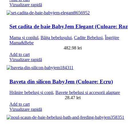
Vizualizare rapidă
Set cadita de baie BabyJem Elegant (Culoare: Roz
Mama și copilul
,
Băița bebelușului
,
Cadite Bebelusi
,
Îngrijire
Mama&Bebe
482.98
lei
Add to cart
Vizualizare rapidă
Baveta din silicon BabyJem (Culoare: Ecru)
Hrănire bebeluși și copii
,
Bavete bebelusi si accesorii alaptare
28.47
lei
Add to cart
Vizualizare rapidă