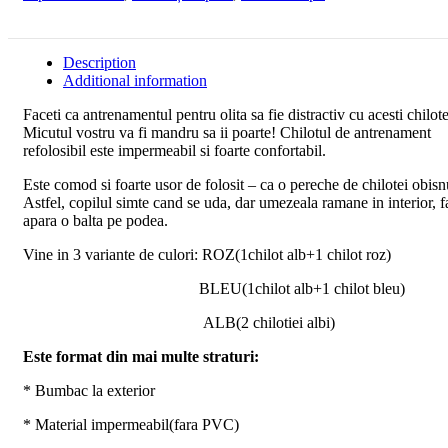
Description
Additional information
Faceti ca antrenamentul pentru olita sa fie distractiv cu acesti chilote
Micutul vostru va fi mandru sa ii poarte! Chilotul de antrenament
refolosibil este impermeabil si foarte confortabil.
Este comod si foarte usor de folosit – ca o pereche de chilotei obisn
Astfel, copilul simte cand se uda, dar umezeala ramane in interior, f
apara o balta pe podea.
Vine in 3 variante de culori: ROZ(1chilot alb+1 chilot roz)
BLEU(1chilot alb+1 chilot bleu)
ALB(2 chilotiei albi)
Este format din mai multe straturi:
* Bumbac la exterior
* Material impermeabil(fara PVC)