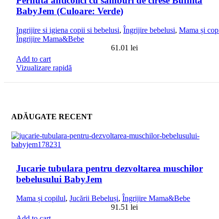
Pernuta anticolici cu samburi de cirese Bufnita
BabyJem (Culoare: Verde)
Ingrijire si igiena copii si bebelusi
,
Îngrijire bebelusi
,
Mama și copi
Îngrijire Mama&Bebe
61.01
lei
Add to cart
Vizualizare rapidă
ADĂUGATE RECENT
Jucarie tubulara pentru dezvoltarea muschilor
bebelusului BabyJem
Mama și copilul
,
Jucării Bebeluși
,
Îngrijire Mama&Bebe
91.51
lei
Add to cart