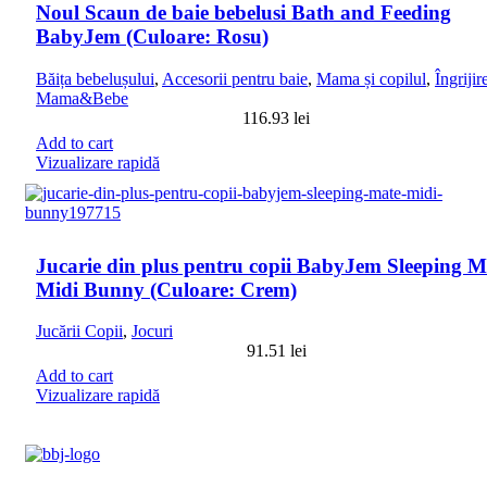
Noul Scaun de baie bebelusi Bath and Feeding
BabyJem (Culoare: Rosu)
Băița bebelușului
,
Accesorii pentru baie
,
Mama și copilul
,
Îngrijir
Mama&Bebe
116.93
lei
Add to cart
Vizualizare rapidă
Jucarie din plus pentru copii BabyJem Sleeping M
Midi Bunny (Culoare: Crem)
Jucării Copii
,
Jocuri
91.51
lei
Add to cart
Vizualizare rapidă