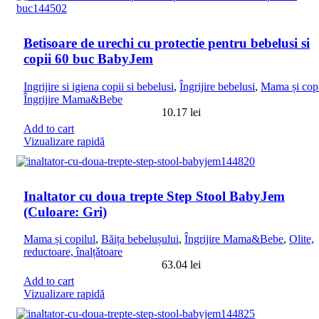
Betisoare de urechi cu protectie pentru bebelusi si
copii 60 buc BabyJem
Ingrijire si igiena copii si bebelusi
,
Îngrijire bebelusi
,
Mama și copi
Îngrijire Mama&Bebe
10.17
lei
Add to cart
Vizualizare rapidă
Inaltator cu doua trepte Step Stool BabyJem
(Culoare: Gri)
Mama și copilul
,
Băița bebelușului
,
Îngrijire Mama&Bebe
,
Olite,
reductoare, înalțǎtoare
63.04
lei
Add to cart
Vizualizare rapidă