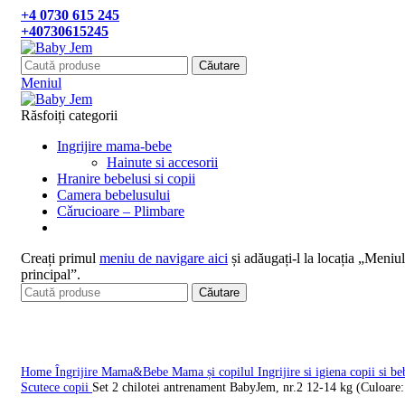
+4 0730 615 245
+40730615245
Căutare
Meniul
Răsfoiți categorii
Ingrijire mama-bebe
Hainute si accesorii
Hranire bebelusi si copii
Camera bebelusului
Cǎrucioare – Plimbare
Creați primul
meniu de navigare aici
și adăugați-l la locația „Meniul
principal”.
Căutare
Click pentru a mari
Home
Îngrijire Mama&Bebe
Mama și copilul
Ingrijire si igiena copii si be
Scutece copii
Set 2 chilotei antrenament BabyJem, nr.2 12-14 kg (Culoare