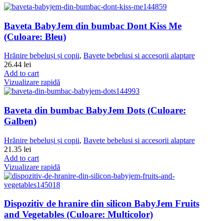
Baveta BabyJem din bumbac Dont Kiss Me
(Culoare: Bleu)
Hrănire bebeluși și copii
,
Bavete bebelusi si accesorii alaptare
26.44
lei
Add to cart
Vizualizare rapidă
Baveta din bumbac BabyJem Dots (Culoare:
Galben)
Hrănire bebeluși și copii
,
Bavete bebelusi si accesorii alaptare
21.35
lei
Add to cart
Vizualizare rapidă
Dispozitiv de hranire din silicon BabyJem Fruits
and Vegetables (Culoare: Multicolor)