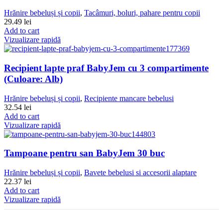
Hrănire bebeluși și copii
,
Tacâmuri, boluri, pahare pentru copii
29.49
lei
Add to cart
Vizualizare rapidă
Recipient lapte praf BabyJem cu 3 compartimente
(Culoare: Alb)
Hrănire bebeluși și copii
,
Recipiente mancare bebelusi
32.54
lei
Add to cart
Vizualizare rapidă
Tampoane pentru san BabyJem 30 buc
Hrănire bebeluși și copii
,
Bavete bebelusi si accesorii alaptare
22.37
lei
Add to cart
Vizualizare rapidă