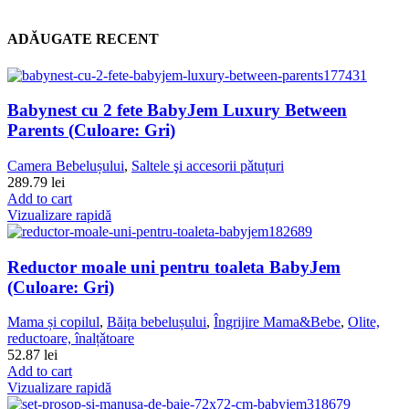
ADĂUGATE RECENT
Babynest cu 2 fete BabyJem Luxury Between
Parents (Culoare: Gri)
Camera Bebelușului
,
Saltele şi accesorii pǎtuțuri
289.79
lei
Add to cart
Vizualizare rapidă
Reductor moale uni pentru toaleta BabyJem
(Culoare: Gri)
Mama și copilul
,
Băița bebelușului
,
Îngrijire Mama&Bebe
,
Olite,
reductoare, înalțǎtoare
52.87
lei
Add to cart
Vizualizare rapidă