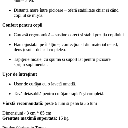
alunecarea.
Distanță mare între picioare – oferă stabilitate chiar și când
copilul se mișcă.
Confort pentru copil
Carcasă ergonomică – susține corect și stabil poziția copilului.
Ham ajustabil pe înălțime, confecționat din material neted,
dens țesut – delicat cu pielea.
Tapițerie moale, cu spumă și suport lat pentru picioare –
sprijin suplimentar.
Ușor de întreținut
Ușor de curățat cu o lavetă umedă.
Tavă detașabilă pentru curățare rapidă și completă.
Vârstă recomandată:
peste 6 luni si pana la 36 luni
Dimensiuni 43 cm * 85 cm
Greutate maximă suportată:
15 kg
Produs fabricat in Turcia.