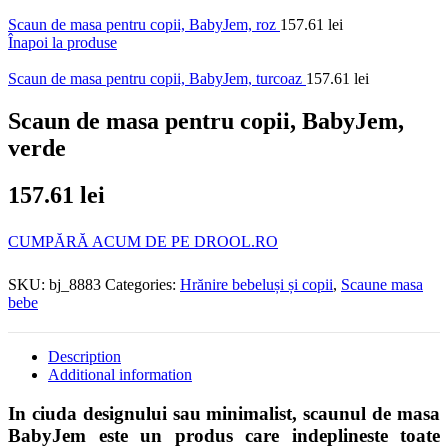
Scaun de masa pentru copii, BabyJem, roz
157.61
lei
Înapoi la produse
Scaun de masa pentru copii, BabyJem, turcoaz
157.61
lei
Scaun de masa pentru copii, BabyJem,
verde
157.61
lei
CUMPĂRĂ ACUM DE PE DROOL.RO
SKU:
bj_8883
Categories:
Hrănire bebeluși și copii
,
Scaune masa
bebe
Description
Additional information
In ciuda designului sau minimalist, scaunul de masa
BabyJem este un produs care indeplineste toate