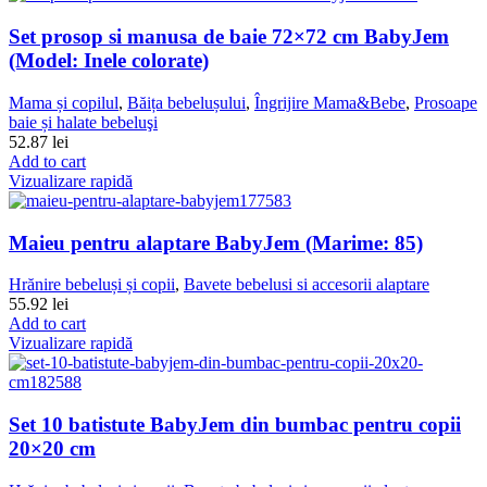
Set prosop si manusa de baie 72×72 cm BabyJem
(Model: Inele colorate)
Mama și copilul
,
Băița bebelușului
,
Îngrijire Mama&Bebe
,
Prosoape
baie și halate bebeluşi
52.87
lei
Add to cart
Vizualizare rapidă
Maieu pentru alaptare BabyJem (Marime: 85)
Hrănire bebeluși și copii
,
Bavete bebelusi si accesorii alaptare
55.92
lei
Add to cart
Vizualizare rapidă
Set 10 batistute BabyJem din bumbac pentru copii
20×20 cm