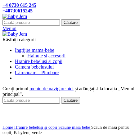
+4 0730 615 245
+40730615245
Căutare
Meniul
Răsfoiți categorii
Ingrijire mama-bebe
Hainute si accesorii
Hranire bebelusi si copii
Camera bebelusului
Cǎrucioare – Plimbare
Creați primul
meniu de navigare aici
și adăugați-l la locația „Meniul
principal”.
Căutare
Click pentru a mari
Home
Hrănire bebeluși și copii
Scaune masa bebe
Scaun de masa pentru
copii, BabyJem, verde