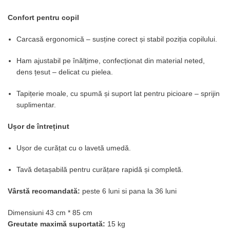
Confort pentru copil
Carcasă ergonomică – susține corect și stabil poziția copilului.
Ham ajustabil pe înălțime, confecționat din material neted,
dens țesut – delicat cu pielea.
Tapițerie moale, cu spumă și suport lat pentru picioare – sprijin
suplimentar.
Ușor de întreținut
Ușor de curățat cu o lavetă umedă.
Tavă detașabilă pentru curățare rapidă și completă.
Vârstă recomandată:
peste 6 luni si pana la 36 luni
Dimensiuni 43 cm * 85 cm
Greutate maximă suportată:
15 kg