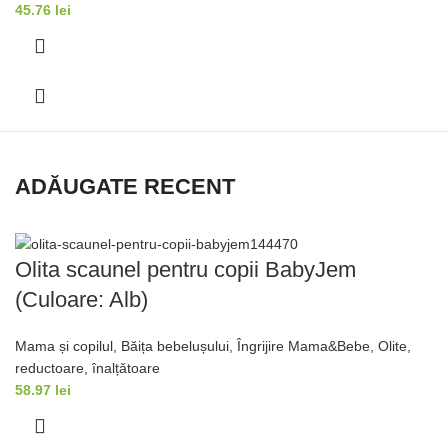
45.76
lei
ADĂUGATE RECENT
Olita scaunel pentru copii BabyJem
(Culoare: Alb)
Mama și copilul
,
Băița bebelușului
,
Îngrijire Mama&Bebe
,
Olite,
reductoare, înalțǎtoare
58.97
lei