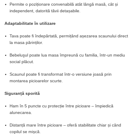
Permite o poziționare convenabilă atât lângă masă, cât și
independent, datorită tăvii detașabile.
Adaptabilitate în utilizare
Tava poate fi îndepărtată, permițând așezarea scaunului direct
la masa părinților.
Bebeluşul poate lua masa împreună cu familia, într-un mediu
social plăcut.
Scaunul poate fi transformat într-o versiune joasă prin
montarea picioarelor scurte.
Siguranță sporită
Ham în 5 puncte cu protecție între picioare – împiedică
alunecarea.
Distanță mare între picioare – oferă stabilitate chiar și când
copilul se mișcă.