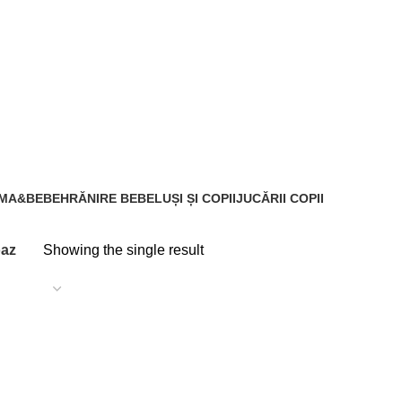
Turcoaz
AMA&BEBE
HRĂNIRE BEBELUȘI ȘI COPII
JUCĂRII COPII
350 Produs
13 Produse
oaz
Showing the single result