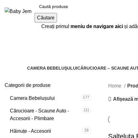
Căutare
Răsfoiți categorii
Creați primul
meniu de navigare aici
și adău
Roz, G
CAMERA BEBELUȘULUI
CĂRUCIOARE – SCAUNE AUT
177 Produs
111 Produse
Categorii de produse
Home
Prod
177
Camera Bebelușului
Afișează 
111
Cărucioare - Scaune Auto -
Accesorii - Plimbare
28
Hăinuțe - Accesorii
Salteluta