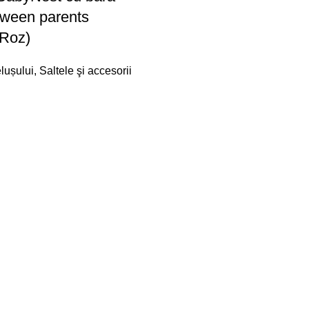
etween parents
 Roz)
lușului
,
Saltele şi accesorii