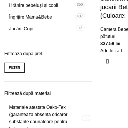
350
Hrănire bebeluși și copii
jucarii B
(Culoare:
437
Îngrijire Mama&Bebe
13
Jucării Copii
Camera Bebe
pǎtuțuri
337.58
lei
Add to cart
Filtrează după preț
FILTER
Min
Max
price
price
Filtrează după material
Materiale atestate Oeko-Tex
(garanteaza absenta oricaror
1
substante daunatoare pentru