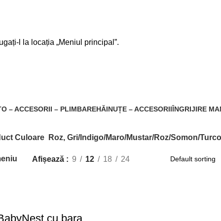
gați-l la locația „Meniul principal”.
ri/Indigo/Maro/Mustar/Roz/Somon/
O – ACCESORII – PLIMBARE
HĂINUȚE – ACCESORII
ÎNGRIJIRE M
28 Produs
437 Produs
uct Culoare
Roz, Gri/Indigo/Maro/Mustar/Roz/Somon/Turc
meniu
Afișează
9
12
18
24
 BabyNest cu bara