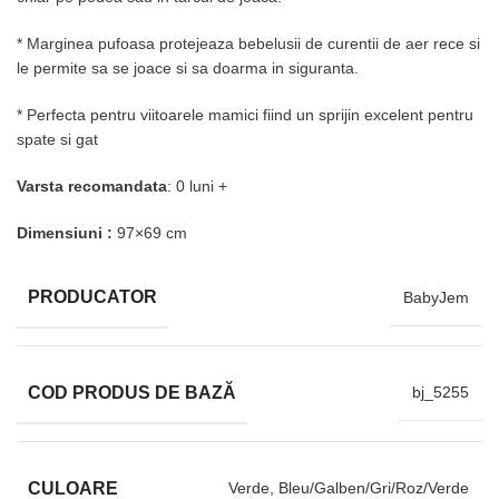
* Marginea pufoasa protejeaza bebelusii de curentii de aer rece si
le permite sa se joace si sa doarma in siguranta.
* Perfecta pentru viitoarele mamici fiind un sprijin excelent pentru
spate si gat
Varsta recomandata
: 0 luni +
Dimensiuni :
97×69 cm
PRODUCATOR
BabyJem
COD PRODUS DE BAZĂ
bj_5255
CULOARE
Verde, Bleu/Galben/Gri/Roz/Verde