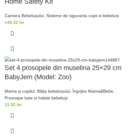
Home Safety Kit
Camera Bebelușului
,
Sisteme de siguranta copii si bebelusi
140.32
lei
Set 4 prosopele din muselina 25×29 cm
BabyJem (Model: Zoo)
Mama și copilul
,
Băița bebelușului
,
Îngrijire Mama&Bebe
,
Prosoape baie și halate bebeluşi
31.52
lei