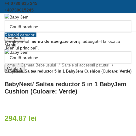
+4 0730 615 245
+40730615245
Răsfoiți categorii
Căutare
Creați primul
meniu de navigare aici
și adăugați-l la locația
Meniul
„Meniul principal”.
Click pentru a mari
Home
Camera Bebelușului
Saltele şi accesorii pǎtuțuri
Căutare
BabyNest/ Saltea reductor 5 in 1 BabyJem Cushion (Culoare: Verde)
BabyNest/ Saltea reductor 5 in 1 BabyJem
Cushion (Culoare: Verde)
294.87
lei