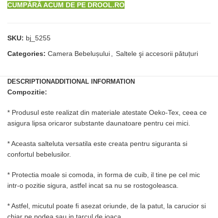
CUMPĂRĂ ACUM DE PE DROOL.RO
SKU:
bj_5255
Categories:
Camera Bebelușului
,
Saltele şi accesorii pǎtuțuri
DESCRIPTION
ADDITIONAL INFORMATION
Compozitie:
* Produsul este realizat din materiale atestate Oeko-Tex, ceea ce
asigura lipsa oricaror substante daunatoare pentru cei mici.
* Aceasta salteluta versatila este creata pentru siguranta si
confortul bebelusilor.
* Protectia moale si comoda, in forma de cuib, il tine pe cel mic
intr-o pozitie sigura, astfel incat sa nu se rostogoleasca.
* Astfel, micutul poate fi asezat oriunde, de la patut, la carucior si
chiar pe podea sau in tarcul de joaca.