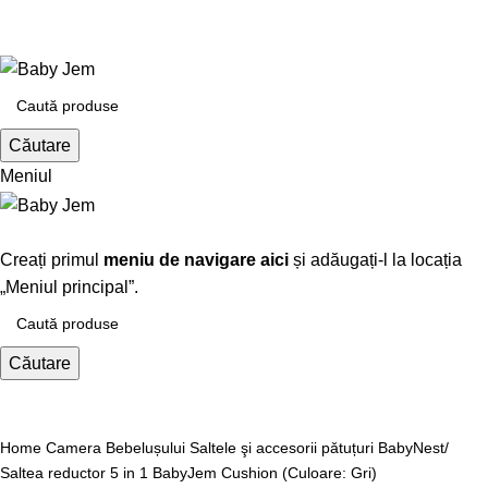
+4 0730 615 245
+40730615245
Căutare
Meniul
Răsfoiți categorii
Creați primul
meniu de navigare aici
și adăugați-l la locația
„Meniul principal”.
Căutare
Click pentru a mari
Home
Camera Bebelușului
Saltele şi accesorii pǎtuțuri
BabyNest/
Saltea reductor 5 in 1 BabyJem Cushion (Culoare: Gri)