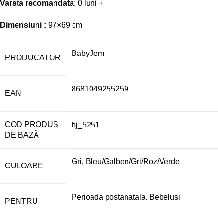
Varsta recomandata
: 0 luni +
Dimensiuni :
97×69 cm
BabyJem
PRODUCATOR
8681049255259
EAN
COD PRODUS
bj_5251
DE BAZĂ
Gri, Bleu/Galben/Gri/Roz/Verde
CULOARE
Perioada postanatala, Bebelusi
PENTRU