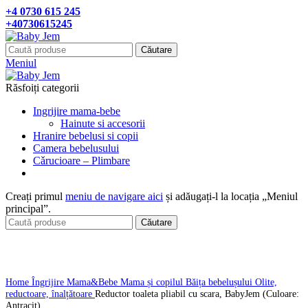
+4 0730 615 245
+40730615245
Căutare
Meniul
Răsfoiți categorii
Ingrijire mama-bebe
Hainute si accesorii
Hranire bebelusi si copii
Camera bebelusului
Cǎrucioare – Plimbare
Creați primul
meniu de navigare aici
și adăugați-l la locația „Meniul
principal”.
Căutare
Click pentru a mari
Home
Îngrijire Mama&Bebe
Mama și copilul
Băița bebelușului
Olite,
reductoare, înalțǎtoare
Reductor toaleta pliabil cu scara, BabyJem (Culoare:
Antracit)