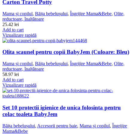
Carton Travel Potty
Mama și copilul
,
Băița bebelușului
,
Îngrijire Mama&Bebe
,
Olite,
reductoare, înalțǎtoare
25.42
lei
Add to cart
Vizualizare rapidă
Olita scaunel pentru copii BabyJem (Culoare: Bleu)
Mama și copilul
,
Băița bebelușului
,
Îngrijire Mama&Bebe
,
Olite,
reductoare, înalțǎtoare
58.97
lei
Add to cart
Vizualizare rapidă
Set 10 protectii igienice de unica folosinta pentru
colac toaleta BabyJem
Băița bebelușului
,
Accesorii pentru baie
,
Mama și copilul
,
Îngrijire
Mama&Bebe