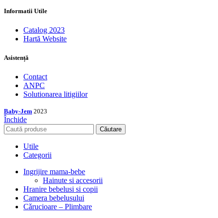
Informatii Utile
Catalog 2023
Hartă Website
Asistență
Contact
ANPC
Solutionarea litigiilor
Baby-Jem
2023
Închide
Căutare
Utile
Categorii
Ingrijire mama-bebe
Hainute si accesorii
Hranire bebelusi si copii
Camera bebelusului
Cǎrucioare – Plimbare