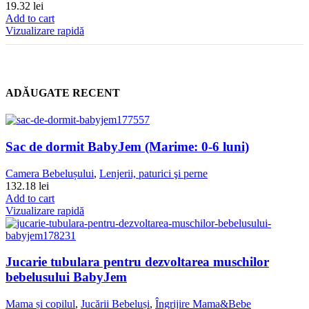
19.32
lei
Add to cart
Vizualizare rapidă
ADĂUGATE RECENT
Sac de dormit BabyJem (Marime: 0-6 luni)
Camera Bebelușului
,
Lenjerii, paturici şi perne
132.18
lei
Add to cart
Vizualizare rapidă
Jucarie tubulara pentru dezvoltarea muschilor
bebelusului BabyJem
Mama și copilul
,
Jucării Bebeluși
,
Îngrijire Mama&Bebe