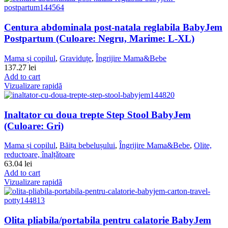
Centura abdominala post-natala reglabila BabyJem
Postpartum (Culoare: Negru, Marime: L-XL)
Mama și copilul
,
Graviduțe
,
Îngrijire Mama&Bebe
137.27
lei
Add to cart
Vizualizare rapidă
Inaltator cu doua trepte Step Stool BabyJem
(Culoare: Gri)
Mama și copilul
,
Băița bebelușului
,
Îngrijire Mama&Bebe
,
Olite,
reductoare, înalțǎtoare
63.04
lei
Add to cart
Vizualizare rapidă
Olita pliabila/portabila pentru calatorie BabyJem