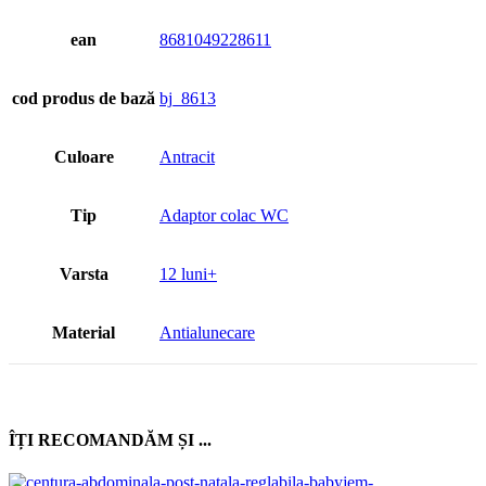
ean
8681049228611
cod produs de bază
bj_8613
Culoare
Antracit
Tip
Adaptor colac WC
Varsta
12 luni+
Material
Antialunecare
ÎȚI RECOMANDĂM ȘI ...