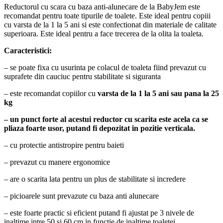
Reductorul cu scara cu baza anti-alunecare de la BabyJem este
recomandat pentru toate tipurile de toalete. Este ideal pentru copiii
cu varsta de la 1 la 5 ani si este confectionat din materiale de calitate
superioara. Este ideal pentru a face trecerea de la olita la toaleta.
Caracteristici:
– se poate fixa cu usurinta pe colacul de toaleta fiind prevazut cu
suprafete din cauciuc pentru stabilitate si siguranta
– este recomandat copiilor cu
varsta de la 1 la 5 ani sau pana la 25
kg
–
un punct forte al acestui reductor cu scarita este acela ca se
pliaza foarte usor, putand fi depozitat in pozitie verticala.
– cu p
rotectie antistropire pentru baieti
– prevazut cu manere ergonomice
– are o scarita lata pentru un plus de stabilitate si incredere
– picioarele sunt prevazute cu baza anti alunecare
– este foarte practic si eficient putand fi ajustat pe 3 nivele de
inaltime intre 50 si 60 cm in functie de inaltime toaletei