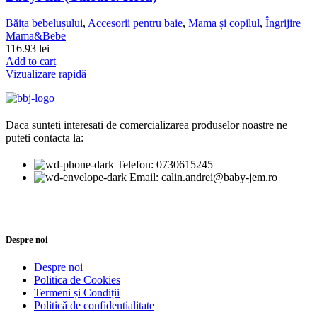
Băița bebelușului
,
Accesorii pentru baie
,
Mama și copilul
,
Îngrijire
Mama&Bebe
116.93
lei
Add to cart
Vizualizare rapidă
Daca sunteti interesati de comercializarea produselor noastre ne
puteti contacta la:
Telefon: 0730615245
Email: calin.andrei@baby-jem.ro
Despre noi
Despre noi
Politica de Cookies
Termeni și Condiții
Politică de confidentialitate