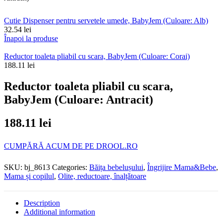
Cutie Dispenser pentru servetele umede, BabyJem (Culoare: Alb)
32.54
lei
Înapoi la produse
Reductor toaleta pliabil cu scara, BabyJem (Culoare: Corai)
188.11
lei
Reductor toaleta pliabil cu scara,
BabyJem (Culoare: Antracit)
188.11
lei
CUMPĂRĂ ACUM DE PE DROOL.RO
SKU:
bj_8613
Categories:
Băița bebelușului
,
Îngrijire Mama&Bebe
,
Mama și copilul
,
Olite, reductoare, înalțǎtoare
Description
Additional information