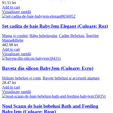
91.51
lei
Add to cart
Vizualizare rapidă
Set cadita de baie BabyJem Elegant (Culoare: Roz)
Mama și copilul
,
Băița bebelușului
,
Cadite Bebelusi
,
Îngrijire
Mama&Bebe
482.98
lei
Add to cart
Vizualizare rapidă
Baveta din silicon BabyJem (Culoare: Ecru)
Hrănire bebeluși și copii
,
Bavete bebelusi si accesorii alaptare
28.47
lei
Add to cart
Vizualizare rapidă
Noul Scaun de baie bebelusi Bath and Feeding
BabyJem (Culoare: Rosu)