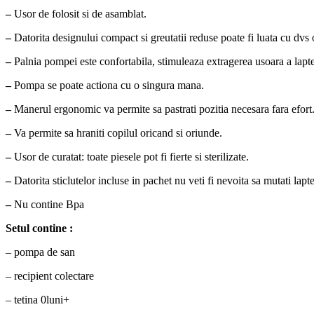
–
Usor de folosit si de asamblat.
–
Datorita designului compact si greutatii reduse poate fi luata cu dvs
–
Palnia pompei este confortabila, stimuleaza extragerea usoara a lapte
–
Pompa se poate actiona cu o singura mana.
–
Manerul ergonomic va permite sa pastrati pozitia necesara fara efort
–
Va permite sa hraniti copilul oricand si oriunde.
–
Usor de curatat: toate piesele pot fi fierte si sterilizate.
–
Datorita sticlutelor incluse in pachet nu veti fi nevoita sa mutati lapte
–
Nu contine Bpa
Setul contine :
– pompa de san
– recipient colectare
– tetina 0luni+