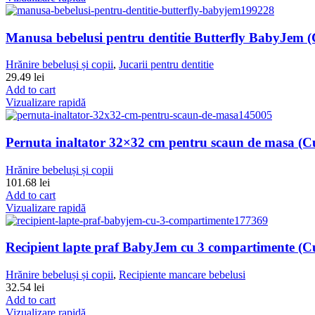
Manusa bebelusi pentru dentitie Butterfly BabyJem (
Hrănire bebeluși și copii
,
Jucarii pentru dentitie
29.49
lei
Add to cart
Vizualizare rapidă
Pernuta inaltator 32×32 cm pentru scaun de masa (Cu
Hrănire bebeluși și copii
101.68
lei
Add to cart
Vizualizare rapidă
Recipient lapte praf BabyJem cu 3 compartimente (Cu
Hrănire bebeluși și copii
,
Recipiente mancare bebelusi
32.54
lei
Add to cart
Vizualizare rapidă