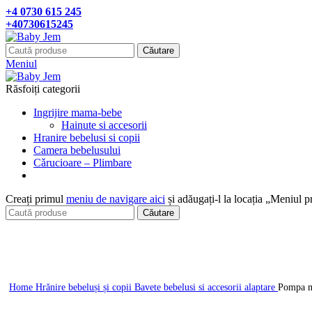
+4 0730 615 245
+40730615245
Căutare
Meniul
Răsfoiți categorii
Ingrijire mama-bebe
Hainute si accesorii
Hranire bebelusi si copii
Camera bebelusului
Cǎrucioare – Plimbare
Creați primul
meniu de navigare aici
și adăugați-l la locația „Meniul p
Căutare
Click pentru a mari
Home
Hrănire bebeluși și copii
Bavete bebelusi si accesorii alaptare
Pompa m