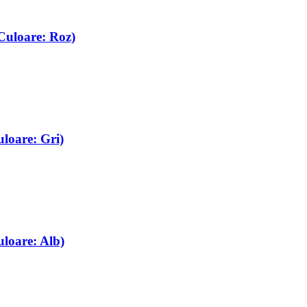
Culoare: Roz)
loare: Gri)
loare: Alb)