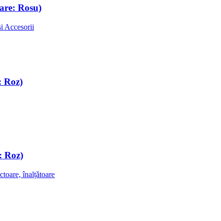
are: Rosu)
i Accesorii
: Roz)
: Roz)
ctoare, înalțǎtoare