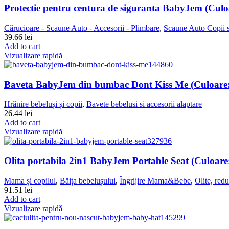
Protectie pentru centura de siguranta BabyJem (Culo
Cărucioare - Scaune Auto - Accesorii - Plimbare
,
Scaune Auto Copii s
39.66
lei
Add to cart
Vizualizare rapidă
Baveta BabyJem din bumbac Dont Kiss Me (Culoare
Hrănire bebeluși și copii
,
Bavete bebelusi si accesorii alaptare
26.44
lei
Add to cart
Vizualizare rapidă
Olita portabila 2in1 BabyJem Portable Seat (Culoare
Mama și copilul
,
Băița bebelușului
,
Îngrijire Mama&Bebe
,
Olite, redu
91.51
lei
Add to cart
Vizualizare rapidă