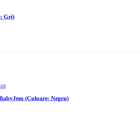
: Gri)
g BabyJem (Culoare: Negru)