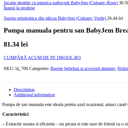
Jucarie dentitie cu paturica pathwork BabyJem (Culoare: Rosu)
30.5
Înapoi la produse
Suzeta ortodontica din silicon BabyJem (Culoare: Verde)
26.44
lei
Pompa manuala pentru san BabyJem Bre
81.34
lei
CUMPĂRĂ ACUM DE PE DROOL.RO
SKU:
bj_706
Categories:
Bavete bebelusi si accesorii alaptare
,
Hrănir
Description
Additional information
Pompa de san manuala este ideala pentru uzul ocazional, atunci cand v
Caracteristici
:
–
Extractie usoara si eficienta – nu picura si este usor de folosit cu o