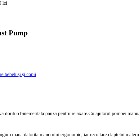
0
lei
ast Pump
e bebeluși și copii
a doriti o binemeritata pauza pentru relaxare.Cu ajutorul pompei manuale
 singura mana datorita manerului ergonomic, iar recoltarea laptelui matern