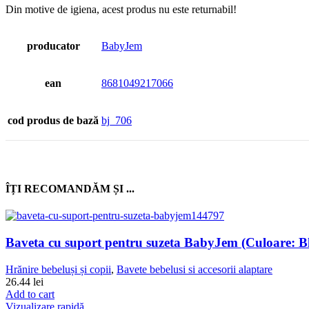
Din motive de igiena, acest produs nu este returnabil!
producator
BabyJem
ean
8681049217066
cod produs de bază
bj_706
ÎȚI RECOMANDĂM ȘI ...
Baveta cu suport pentru suzeta BabyJem (Culoare: B
Hrănire bebeluși și copii
,
Bavete bebelusi si accesorii alaptare
26.44
lei
Add to cart
Vizualizare rapidă