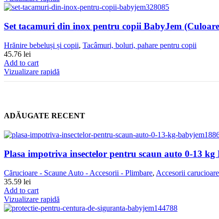
Set tacamuri din inox pentru copii BabyJem (Culoare
Hrănire bebeluși și copii
,
Tacâmuri, boluri, pahare pentru copii
45.76
lei
Add to cart
Vizualizare rapidă
ADĂUGATE RECENT
Plasa impotriva insectelor pentru scaun auto 0-13 k
Cărucioare - Scaune Auto - Accesorii - Plimbare
,
Accesorii carucioare
35.59
lei
Add to cart
Vizualizare rapidă