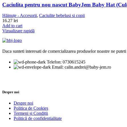
Caciulita pentru nou nascut BabyJem Baby Hat (Cul
Hăinuțe - Accesorii
,
Caciulite bebelusi si copii
16.27
lei
Add to cart
Vizualizare rapidă
Daca sunteti interesati de comercializarea produselor noastre ne puteti 
Telefon: 0730615245
Email: calin.andrei@baby-jem.ro
Despre noi
Despre noi
Politica de Cookies
Termeni și Condiții
Politică de confidentialitate