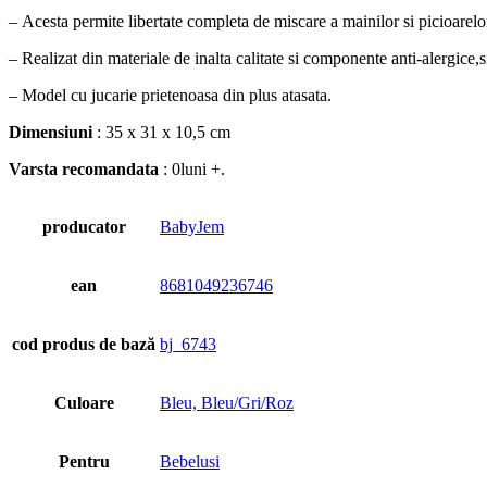
– Acesta permite libertate completa de miscare a mainilor si picioarelo
– Realizat din materiale de inalta calitate si componente anti-alergice,
– Model cu jucarie prietenoasa din plus atasata.
Dimensiuni
: 35 x 31 x 10,5 cm
Varsta recomandata
: 0luni +.
producator
BabyJem
ean
8681049236746
cod produs de bază
bj_6743
Culoare
Bleu, Bleu/Gri/Roz
Pentru
Bebelusi