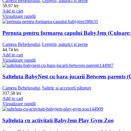
Camera Bebelușului
,
Lenjerii, paturici şi perne
58.97
lei
Add to cart
Vizualizare rapidă
Pernuta pentru formarea capului BabyJem (Culoare:
Camera Bebelușului
,
Lenjerii, paturici şi perne
44.74
lei
Add to cart
Vizualizare rapidă
Salteluta BabyNest cu bara jucarii Between parents (
Camera Bebelușului
,
Saltele şi accesorii pǎtuțuri
337.58
lei
Add to cart
Vizualizare rapidă
Salteluta cu activitati BabyJem Play Gym Zoo