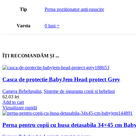
Tip
Perna pozitionator anti-rasucire
Varsta
0 luni +
ÎȚI RECOMANDĂM ȘI ...
Casca de protectie BabyJem Head protect Grey
Camera Bebelușului
,
Sisteme de siguranta copii si bebelusi
62.03
lei
Add to cart
Vizualizare rapidă
Perna pentru copii cu husa detasabila 34×45 cm Ba