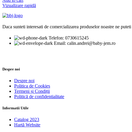
Add to cart
Vizualizare rapidă
Daca sunteti interesati de comercializarea produselor noastre ne puteti 
Telefon: 0730615245
Email: calin.andrei@baby-jem.ro
Despre noi
Despre noi
Politica de Cookies
Termeni și Condiții
Politică de confidentialitate
Informatii Utile
Catalog 2023
Hartă Website