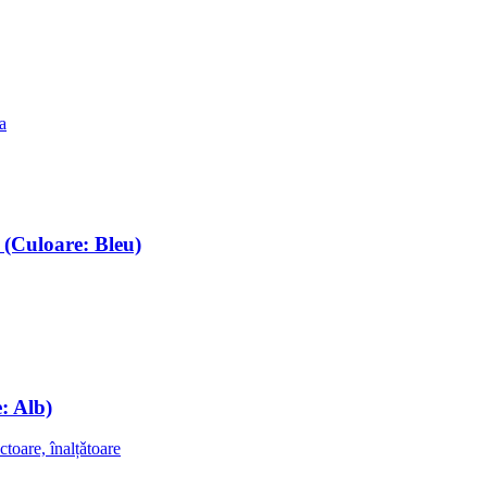
ca
(Culoare: Bleu)
: Alb)
ctoare, înalțǎtoare