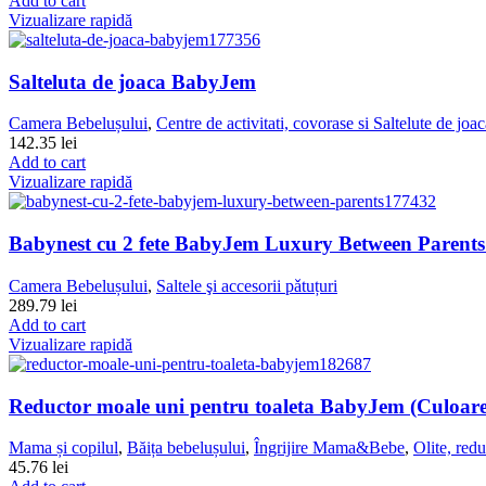
Add to cart
Vizualizare rapidă
Salteluta de joaca BabyJem
Camera Bebelușului
,
Centre de activitati, covorase si Saltelute de joa
142.35
lei
Add to cart
Vizualizare rapidă
Babynest cu 2 fete BabyJem Luxury Between Parents 
Camera Bebelușului
,
Saltele şi accesorii pǎtuțuri
289.79
lei
Add to cart
Vizualizare rapidă
Reductor moale uni pentru toaleta BabyJem (Culoare
Mama și copilul
,
Băița bebelușului
,
Îngrijire Mama&Bebe
,
Olite, redu
45.76
lei