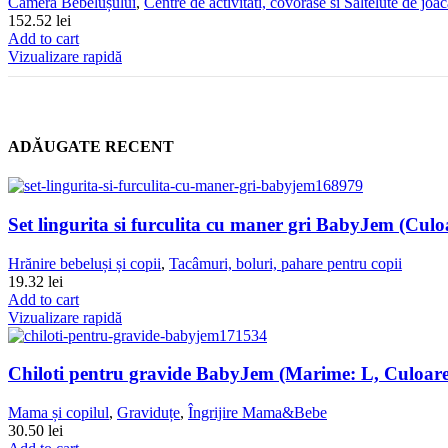
Camera Bebelușului
,
Centre de activitati, covorase si Saltelute de joa
152.52
lei
Add to cart
Vizualizare rapidă
ADĂUGATE RECENT
Set lingurita si furculita cu maner gri BabyJem (Culo
Hrănire bebeluși și copii
,
Tacâmuri, boluri, pahare pentru copii
19.32
lei
Add to cart
Vizualizare rapidă
Chiloti pentru gravide BabyJem (Marime: L, Culoare
Mama și copilul
,
Graviduțe
,
Îngrijire Mama&Bebe
30.50
lei