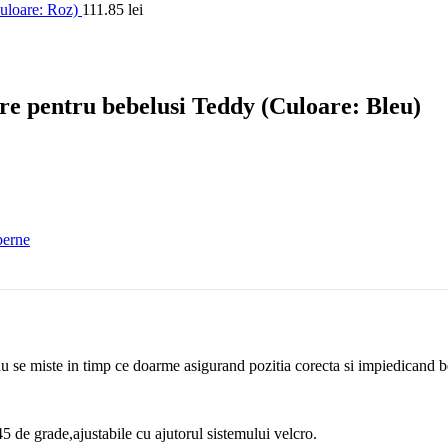
Culoare: Roz)
111.85
lei
re pentru bebelusi Teddy (Culoare: Bleu)
 perne
 nu se miste in timp ce doarme asigurand pozitia corecta si impiedicand 
5 de grade,ajustabile cu ajutorul sistemului velcro.