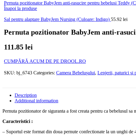
Pernuta pozitionator BabyJem anti-rasucire pentru bebelusi Teddy (
Înapoi la produse
Sal pentru alaptare BabyJem Nursing (Culoare: Indigo)
55.92
lei
Pernuta pozitionator BabyJem anti-rasuci
111.85
lei
CUMPĂRĂ ACUM DE PE DROOL.RO
SKU:
bj_6743
Categories:
Camera Bebelușului
,
Lenjerii, paturici şi
Description
Additional information
Pernuta pozitionator de siguranta a fost creata pentru ca bebelusul sa
Caracteristici :
– Suportul este format din doua pernute confectionate la un unghi de 4