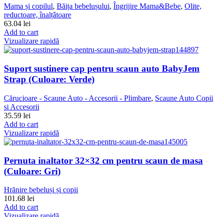
Mama și copilul
,
Băița bebelușului
,
Îngrijire Mama&Bebe
,
Olite,
reductoare, înalțǎtoare
63.04
lei
Add to cart
Vizualizare rapidă
Suport sustinere cap pentru scaun auto BabyJem
Strap (Culoare: Verde)
Cărucioare - Scaune Auto - Accesorii - Plimbare
,
Scaune Auto Copii
si Accesorii
35.59
lei
Add to cart
Vizualizare rapidă
Pernuta inaltator 32×32 cm pentru scaun de masa
(Culoare: Gri)
Hrănire bebeluși și copii
101.68
lei
Add to cart
Vizualizare rapidă