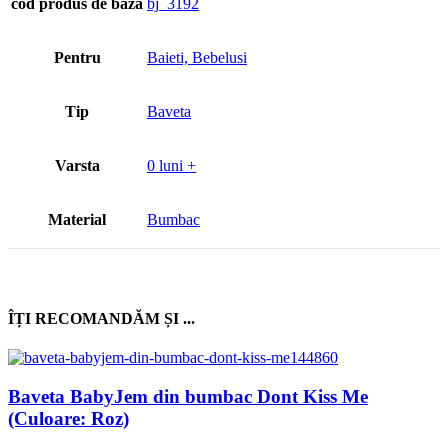
cod produs de bază
bj_3192
Pentru
Baieti, Bebelusi
Tip
Baveta
Varsta
0 luni +
Material
Bumbac
ÎȚI RECOMANDĂM ȘI ...
Baveta BabyJem din bumbac Dont Kiss Me
(Culoare: Roz)