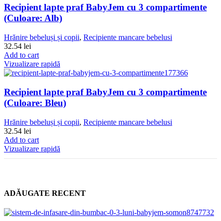
Recipient lapte praf BabyJem cu 3 compartimente
(Culoare: Alb)
Hrănire bebeluși și copii
,
Recipiente mancare bebelusi
32.54
lei
Add to cart
Vizualizare rapidă
Recipient lapte praf BabyJem cu 3 compartimente
(Culoare: Bleu)
Hrănire bebeluși și copii
,
Recipiente mancare bebelusi
32.54
lei
Add to cart
Vizualizare rapidă
ADĂUGATE RECENT