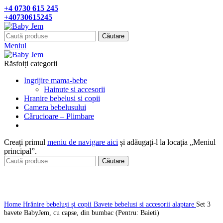
+4 0730 615 245
+40730615245
Căutare
Meniul
Răsfoiți categorii
Ingrijire mama-bebe
Hainute si accesorii
Hranire bebelusi si copii
Camera bebelusului
Cǎrucioare – Plimbare
Creați primul
meniu de navigare aici
și adăugați-l la locația „Meniul
principal”.
Căutare
Click pentru a mari
Home
Hrănire bebeluși și copii
Bavete bebelusi si accesorii alaptare
Set 3
bavete BabyJem, cu capse, din bumbac (Pentru: Baieti)