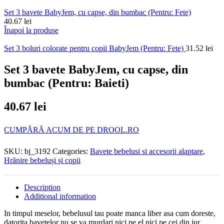
Set 3 bavete BabyJem, cu capse, din bumbac (Pentru: Fete)
40.67
lei
Înapoi la produse
Set 3 boluri colorate pentru copii BabyJem (Pentru: Fete)
31.52
lei
Set 3 bavete BabyJem, cu capse, din
bumbac (Pentru: Baieti)
40.67
lei
CUMPĂRĂ ACUM DE PE DROOL.RO
SKU:
bj_3192
Categories:
Bavete bebelusi si accesorii alaptare
,
Hrănire bebeluși și copii
Description
Additional information
In timpul meselor, bebelusul tau poate manca liber asa cum doreste,
datorita bavetelor nu se va murdari nici pe el nici pe cei din jur.