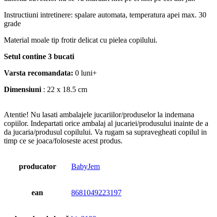
Instructiuni intretinere: spalare automata, temperatura apei max. 30
grade
Material moale tip frotir delicat cu pielea copilului.
Setul contine 3 bucati
Varsta recomandata:
0 luni+
Dimensiuni
: 22 x 18.5 cm
Atentie! Nu lasati ambalajele jucariilor/produselor la indemana
copiilor. Indepartati orice ambalaj al jucariei/produsului inainte de a
da jucaria/produsul copilului. Va rugam sa supravegheati copilul in
timp ce se joaca/foloseste acest produs.
producator
BabyJem
ean
8681049223197