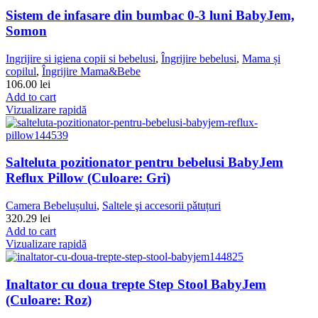
Sistem de infasare din bumbac 0-3 luni BabyJem,
Somon
Ingrijire si igiena copii si bebelusi
,
Îngrijire bebelusi
,
Mama și
copilul
,
Îngrijire Mama&Bebe
106.00
lei
Add to cart
Vizualizare rapidă
Salteluta pozitionator pentru bebelusi BabyJem
Reflux Pillow (Culoare: Gri)
Camera Bebelușului
,
Saltele şi accesorii pǎtuțuri
320.29
lei
Add to cart
Vizualizare rapidă
Inaltator cu doua trepte Step Stool BabyJem
(Culoare: Roz)