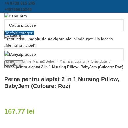
+4 0730 615 245
+40730615245
Răsfoiți categorii
Căutare
Creați primul
meniu de navigare aici
și adăugați-l la locația
„Meniul principal”.
Click pentru a mari
Home
Îngrijire Mama&Bebe
Mama și copilul
Graviduțe
Căutare
Perna pentru alaptat 2 in 1 Nursing Pillow, BabyJem (Culoare: Roz)
Perna pentru alaptat 2 in 1 Nursing Pillow,
BabyJem (Culoare: Roz)
167.77
lei