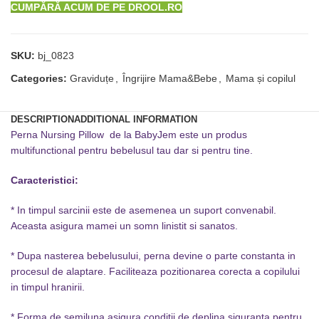
CUMPĂRĂ ACUM DE PE DROOL.RO
SKU:
bj_0823
Categories:
Graviduțe
,
Îngrijire Mama&Bebe
,
Mama și copilul
DESCRIPTION
ADDITIONAL INFORMATION
Perna Nursing Pillow de la BabyJem este un produs
multifunctional pentru bebelusul tau dar si pentru tine.
Caracteristici:
* In timpul sarcinii este de asemenea un suport convenabil.
Aceasta asigura mamei un somn linistit si sanatos.
* Dupa nasterea bebelusului, perna devine o parte constanta in
procesul de alaptare. Faciliteaza pozitionarea corecta a copilului
in timpul hranirii.
* Forma de semiluna asigura conditii de deplina siguranta pentru