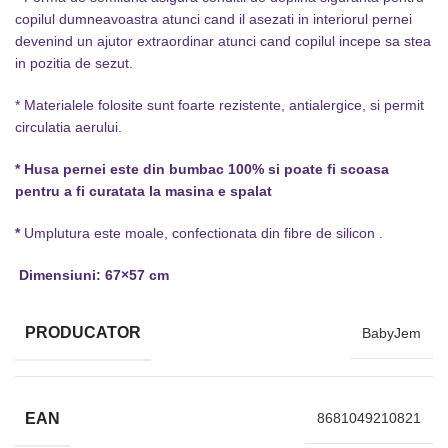
copilul dumneavoastra atunci cand il asezati in interiorul pernei
devenind un ajutor extraordinar atunci cand copilul incepe sa stea
in pozitia de sezut.
* Materialele folosite sunt foarte rezistente, antialergice, si permit
circulatia aerului.
* Husa pernei este din bumbac 100% si poate fi scoasa
pentru a fi curatata la masina e spalat
*
Umplutura este moale, confectionata din fibre de silicon .
Dimensiuni: 67×57 cm
PRODUCATOR
BabyJem
EAN
8681049210821