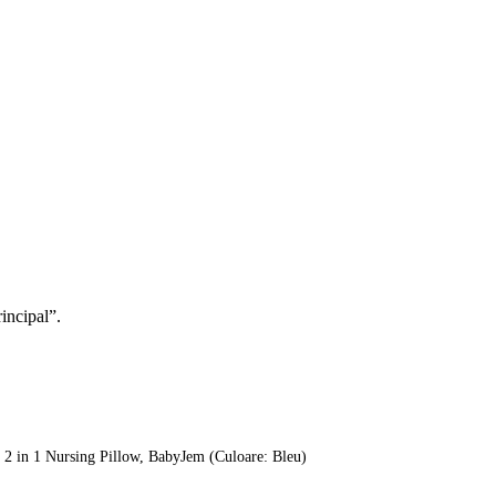
rincipal”.
t 2 in 1 Nursing Pillow, BabyJem (Culoare: Bleu)