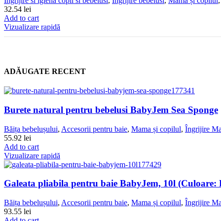
Ingrijire si igiena copii si bebelusi
,
Îngrijire bebelusi
,
Mama și copilul
32.54
lei
Add to cart
Vizualizare rapidă
ADĂUGATE RECENT
Burete natural pentru bebelusi BabyJem Sea Sponge
Băița bebelușului
,
Accesorii pentru baie
,
Mama și copilul
,
Îngrijire
55.92
lei
Add to cart
Vizualizare rapidă
Galeata pliabila pentru baie BabyJem, 10l (Culoare:
Băița bebelușului
,
Accesorii pentru baie
,
Mama și copilul
,
Îngrijire
93.55
lei
Add to cart