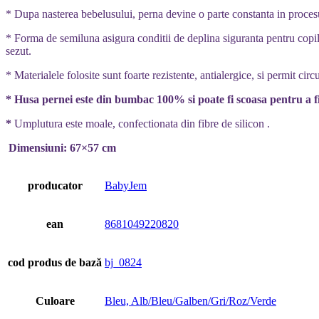
* Dupa nasterea bebelusului, perna devine o parte constanta in procesul 
* Forma de semiluna asigura conditii de deplina siguranta pentru copilu
sezut.
* Materialele folosite sunt foarte rezistente, antialergice, si permit circu
* Husa pernei este din bumbac 100% si poate fi scoasa pentru a fi
*
Umplutura este moale, confectionata din fibre de silicon .
Dimensiuni: 67×57 cm
producator
BabyJem
ean
8681049220820
cod produs de bază
bj_0824
Culoare
Bleu, Alb/Bleu/Galben/Gri/Roz/Verde