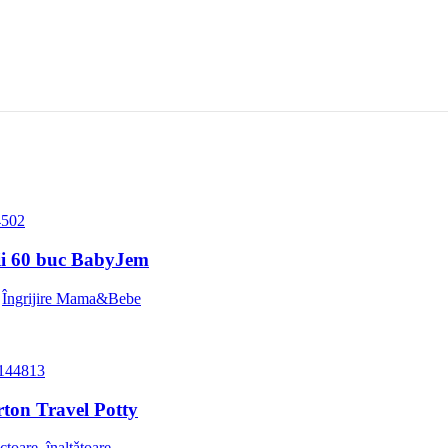
opii 60 buc BabyJem
,
Îngrijire Mama&Bebe
rton Travel Potty
ctoare, înalțǎtoare