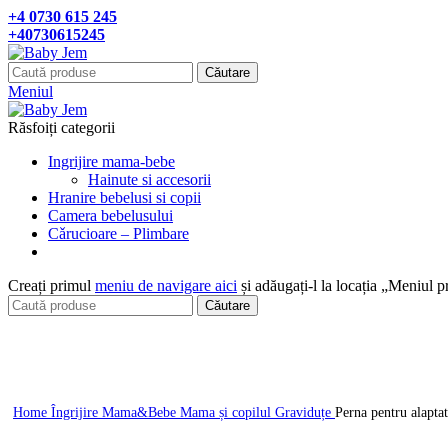
+4 0730 615 245
+40730615245
Căutare
Meniul
Răsfoiți categorii
Ingrijire mama-bebe
Hainute si accesorii
Hranire bebelusi si copii
Camera bebelusului
Cǎrucioare – Plimbare
Creați primul
meniu de navigare aici
și adăugați-l la locația „Meniul p
Căutare
Click pentru a mari
Home
Îngrijire Mama&Bebe
Mama și copilul
Graviduțe
Perna pentru alapta