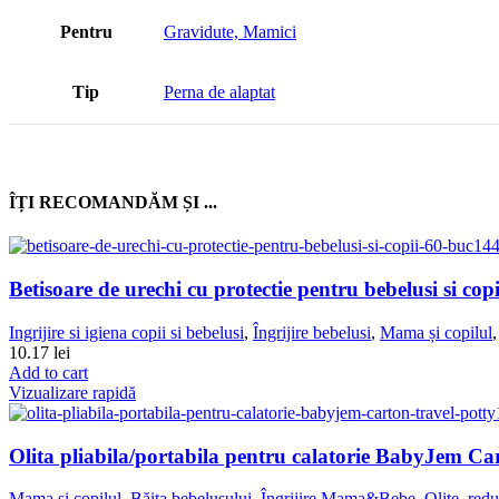
Pentru
Gravidute, Mamici
Tip
Perna de alaptat
ÎȚI RECOMANDĂM ȘI ...
Betisoare de urechi cu protectie pentru bebelusi si c
Ingrijire si igiena copii si bebelusi
,
Îngrijire bebelusi
,
Mama și copilul
10.17
lei
Add to cart
Vizualizare rapidă
Olita pliabila/portabila pentru calatorie BabyJem Ca
Mama și copilul
,
Băița bebelușului
,
Îngrijire Mama&Bebe
,
Olite, redu