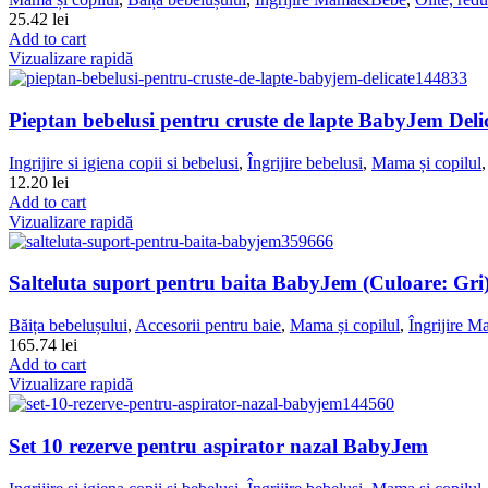
25.42
lei
Add to cart
Vizualizare rapidă
Pieptan bebelusi pentru cruste de lapte BabyJem Deli
Ingrijire si igiena copii si bebelusi
,
Îngrijire bebelusi
,
Mama și copilul
12.20
lei
Add to cart
Vizualizare rapidă
Salteluta suport pentru baita BabyJem (Culoare: Gri
Băița bebelușului
,
Accesorii pentru baie
,
Mama și copilul
,
Îngrijire
165.74
lei
Add to cart
Vizualizare rapidă
Set 10 rezerve pentru aspirator nazal BabyJem