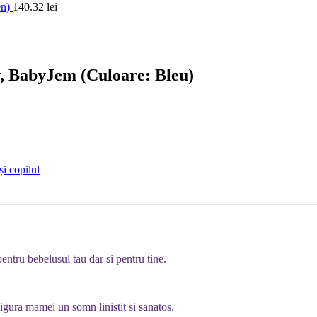
en)
140.32
lei
w, BabyJem (Culoare: Bleu)
i copilul
tru bebelusul tau dar si pentru tine.
igura mamei un somn linistit si sanatos.