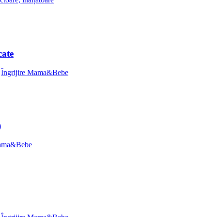
cate
,
Îngrijire Mama&Bebe
)
 Mama&Bebe