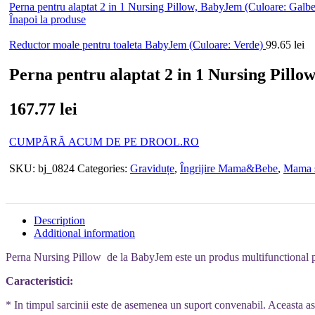
Perna pentru alaptat 2 in 1 Nursing Pillow, BabyJem (Culoare: Galb
Înapoi la produse
Reductor moale pentru toaleta BabyJem (Culoare: Verde)
99.65
lei
Perna pentru alaptat 2 in 1 Nursing Pillo
167.77
lei
CUMPĂRĂ ACUM DE PE DROOL.RO
SKU:
bj_0824
Categories:
Graviduțe
,
Îngrijire Mama&Bebe
,
Mama ș
Description
Additional information
Perna Nursing Pillow de la BabyJem este un produs multifunctional pen
Caracteristici:
* In timpul sarcinii este de asemenea un suport convenabil. Aceasta as