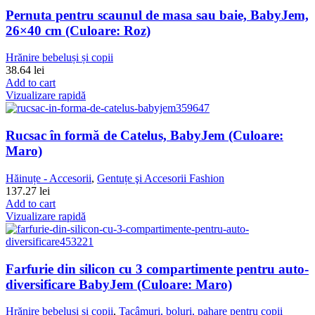
Pernuta pentru scaunul de masa sau baie, BabyJem,
26×40 cm (Culoare: Roz)
Hrănire bebeluși și copii
38.64
lei
Add to cart
Vizualizare rapidă
Rucsac în formă de Catelus, BabyJem (Culoare:
Maro)
Hăinuțe - Accesorii
,
Gentuțe şi Accesorii Fashion
137.27
lei
Add to cart
Vizualizare rapidă
Farfurie din silicon cu 3 compartimente pentru auto-
diversificare BabyJem (Culoare: Maro)
Hrănire bebeluși și copii
,
Tacâmuri, boluri, pahare pentru copii