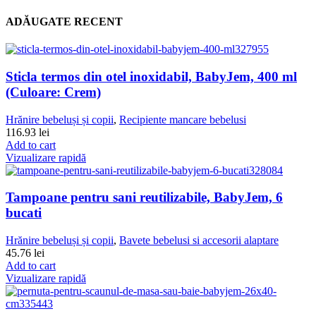
ADĂUGATE RECENT
Sticla termos din otel inoxidabil, BabyJem, 400 ml
(Culoare: Crem)
Hrănire bebeluși și copii
,
Recipiente mancare bebelusi
116.93
lei
Add to cart
Vizualizare rapidă
Tampoane pentru sani reutilizabile, BabyJem, 6
bucati
Hrănire bebeluși și copii
,
Bavete bebelusi si accesorii alaptare
45.76
lei
Add to cart
Vizualizare rapidă