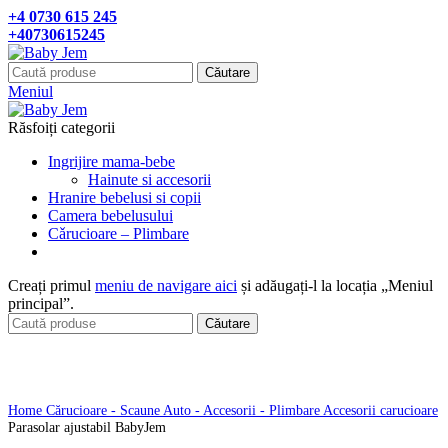
+4 0730 615 245
+40730615245
Căutare
Meniul
Răsfoiți categorii
Ingrijire mama-bebe
Hainute si accesorii
Hranire bebelusi si copii
Camera bebelusului
Cǎrucioare – Plimbare
Creați primul
meniu de navigare aici
și adăugați-l la locația „Meniul
principal”.
Căutare
Click pentru a mari
Home
Cărucioare - Scaune Auto - Accesorii - Plimbare
Accesorii carucioare
Parasolar ajustabil BabyJem