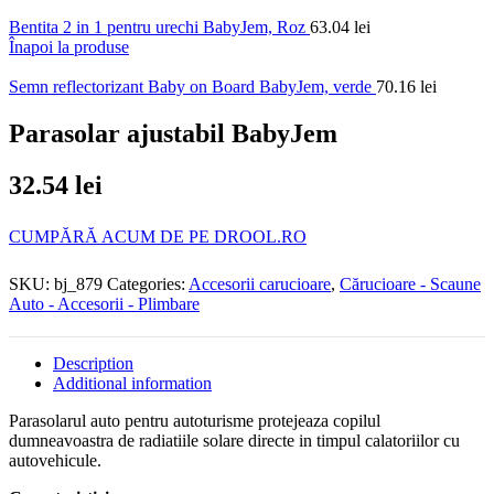
Bentita 2 in 1 pentru urechi BabyJem, Roz
63.04
lei
Înapoi la produse
Semn reflectorizant Baby on Board BabyJem, verde
70.16
lei
Parasolar ajustabil BabyJem
32.54
lei
CUMPĂRĂ ACUM DE PE DROOL.RO
SKU:
bj_879
Categories:
Accesorii carucioare
,
Cărucioare - Scaune
Auto - Accesorii - Plimbare
Description
Additional information
Parasolarul auto pentru autoturisme protejeaza copilul
dumneavoastra de radiatiile solare directe in timpul calatoriilor cu
autovehicule.