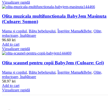
Vizualizare rapidă
Olita muzicala multifunctionala BabyJem Masinuta
(Culoare: Somon)
Mama și copilul
,
Băița bebelușului
,
Îngrijire Mama&Bebe
,
Olite,
reductoare, înalțǎtoare
96.60
lei
Add to cart
Vizualizare rapidă
Olita scaunel pentru copii BabyJem (Culoare: Gri)
Mama și copilul
,
Băița bebelușului
,
Îngrijire Mama&Bebe
,
Olite,
reductoare, înalțǎtoare
58.97
lei
Add to cart
Vizualizare rapidă