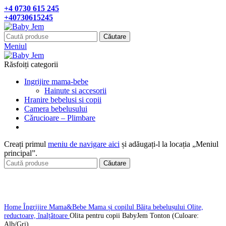
+4 0730 615 245
+40730615245
Căutare
Meniul
Răsfoiți categorii
Ingrijire mama-bebe
Hainute si accesorii
Hranire bebelusi si copii
Camera bebelusului
Cǎrucioare – Plimbare
Creați primul
meniu de navigare aici
și adăugați-l la locația „Meniul
principal”.
Căutare
Click pentru a mari
Home
Îngrijire Mama&Bebe
Mama și copilul
Băița bebelușului
Olite,
reductoare, înalțǎtoare
Olita pentru copii BabyJem Tonton (Culoare:
Alb/Gri)