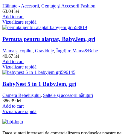
Hăinuțe - Accesorii
,
Gentuțe şi Accesorii Fashion
63.04
lei
Add to cart
Vizualizare rapidă
Pernuta pentru alaptat, BabyJem, gri
Mama și copilul
,
Graviduțe
,
Îngrijire Mama&Bebe
40.67
lei
Add to cart
Vizualizare rapidă
BabyNest 5 in 1 BabyJem, gri
Camera Bebelușului
,
Saltele şi accesorii pǎtuțuri
386.39
lei
Add to cart
Vizualizare rapidă
Daca sunteti interesati de comercializarea produselor noastre ne