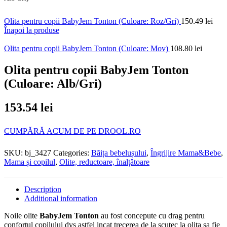
Olita pentru copii BabyJem Tonton (Culoare: Roz/Gri)
150.49
lei
Înapoi la produse
Olita pentru copii BabyJem Tonton (Culoare: Mov)
108.80
lei
Olita pentru copii BabyJem Tonton
(Culoare: Alb/Gri)
153.54
lei
CUMPĂRĂ ACUM DE PE DROOL.RO
SKU:
bj_3427
Categories:
Băița bebelușului
,
Îngrijire Mama&Bebe
,
Mama și copilul
,
Olite, reductoare, înalțǎtoare
Description
Additional information
Noile olite
BabyJem Tonton
au fost concepute cu drag pentru
confortul copilului dvs astfel incat trecerea de la scutec la olita sa fie