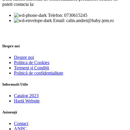
puteti contacta la:
Telefon: 0730615245
Email: calin.andrei@baby-jem.ro
Despre noi
Despre noi
Politica de Cookies
Termeni și Condiții
Politică de confidentialitate
Informatii Utile
Catalog 2023
Hartă Website
Asistență
Contact
ANPC