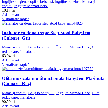
Ingrijire si igiena copii si bebelusi
,
Îngrijire bebelusi
,
Mama și
copilul
,
Îngrijire Mama&Bebe
10.17
lei
Add to cart
Vizualizare rapidă
Inaltator cu doua trepte Step Stool BabyJem
(Culoare: Gri)
Mama și copilul
,
Băița bebelușului
,
Îngrijire Mama&Bebe
,
Olite,
reductoare, înalțǎtoare
63.04
lei
Add to cart
Vizualizare rapidă
Olita muzicala multifunctionala BabyJem Masinuta
(Culoare: Roz)
Mama și copilul
,
Băița bebelușului
,
Îngrijire Mama&Bebe
,
Olite,
reductoare, înalțǎtoare
90.50
lei
Add to cart