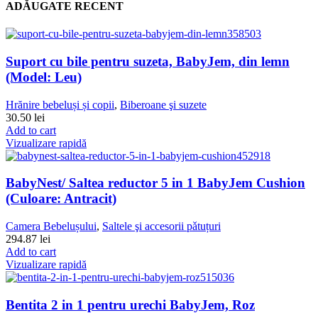
ADĂUGATE RECENT
Suport cu bile pentru suzeta, BabyJem, din lemn
(Model: Leu)
Hrănire bebeluși și copii
,
Biberoane şi suzete
30.50
lei
Add to cart
Vizualizare rapidă
BabyNest/ Saltea reductor 5 in 1 BabyJem Cushion
(Culoare: Antracit)
Camera Bebelușului
,
Saltele şi accesorii pǎtuțuri
294.87
lei
Add to cart
Vizualizare rapidă
Bentita 2 in 1 pentru urechi BabyJem, Roz