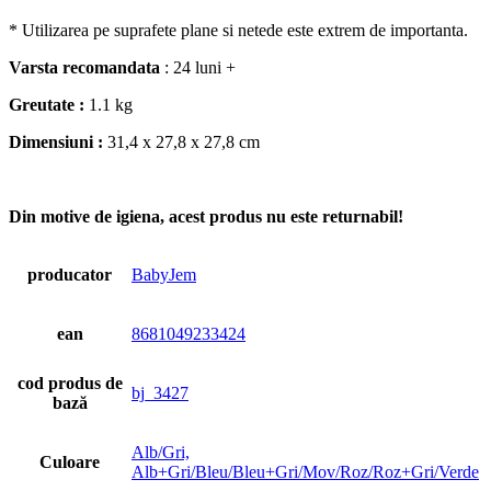
* Utilizarea pe suprafete plane si netede este extrem de importanta.
Varsta recomandata
: 24 luni +
Greutate :
1.1 kg
Dimensiuni :
31,4 x 27,8 x 27,8 cm
Din motive de igiena, acest produs nu este returnabil!
producator
BabyJem
ean
8681049233424
cod produs de
bj_3427
bază
Alb/Gri,
Culoare
Alb+Gri/Bleu/Bleu+Gri/Mov/Roz/Roz+Gri/Verde