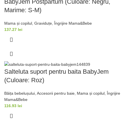
BabyJem Postpartum (Culoare: Negru,
Marime: S-M)
Mama și copilul
,
Graviduțe
,
Îngrijire Mama&Bebe
137.27
lei
Salteluta suport pentru baita BabyJem
(Culoare: Roz)
Băița bebelușului
,
Accesorii pentru baie
,
Mama și copilul
,
Îngrijire
Mama&Bebe
116.93
lei