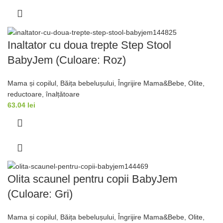
Inaltator cu doua trepte Step Stool
BabyJem (Culoare: Roz)
Mama și copilul
,
Băița bebelușului
,
Îngrijire Mama&Bebe
,
Olite,
reductoare, înalțǎtoare
63.04
lei
Olita scaunel pentru copii BabyJem
(Culoare: Gri)
Mama și copilul
,
Băița bebelușului
,
Îngrijire Mama&Bebe
,
Olite,