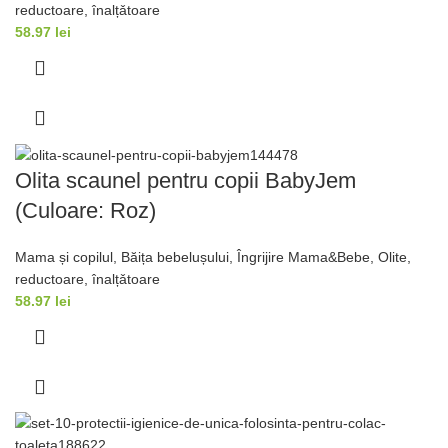
reductoare, înalțǎtoare
58.97
lei
Olita scaunel pentru copii BabyJem
(Culoare: Roz)
Mama și copilul
,
Băița bebelușului
,
Îngrijire Mama&Bebe
,
Olite,
reductoare, înalțǎtoare
58.97
lei