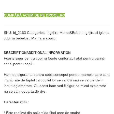
CUMPĂRĂ ACUM DE PE DROOL.RO
SKU:
bj_2163
Categories:
Îngrijire Mama&Bebe
,
Ingrijire si igiena
copii si bebelusi
,
Mama și copilul
DESCRIPTION
ADDITIONAL INFORMATION
Foarte sigur pentru copil si foarte confortabil atat pentru parinti
cat si pentru copil.
Ham de siguranta pentru copii conceput pentru mamele care sunt
ingrijorate de faptul ca copilul lor se va lovi sau se va pierde in
locuri aglomerate. Cu acest ham veti fi sigur ca micul explorator
nu se va indeparta de dvs.
Caracteristici
:
* Este realizat din poliamida,fiind usor de spalat.