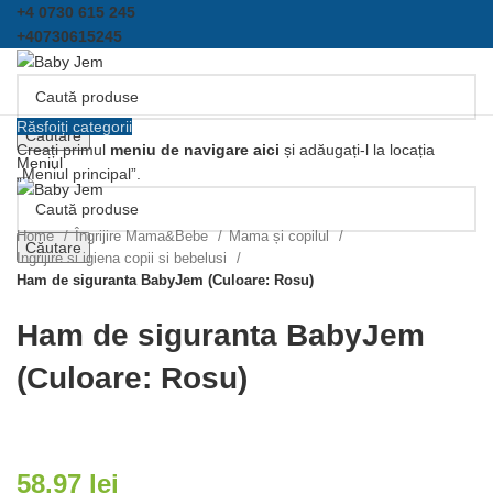
+4 0730 615 245
+40730615245
Răsfoiți categorii
Căutare
Creați primul
meniu de navigare aici
și adăugați-l la locația
Meniul
„Meniul principal”.
Click pentru a mari
Home
Îngrijire Mama&Bebe
Mama și copilul
Căutare
Ingrijire si igiena copii si bebelusi
Ham de siguranta BabyJem (Culoare: Rosu)
Ham de siguranta BabyJem
(Culoare: Rosu)
58.97
lei