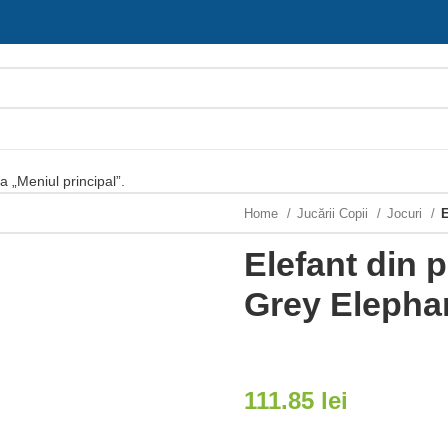
ia „Meniul principal”.
Home
Jucării Copii
Jocuri
E
Elefant din
Grey Elepha
111.85
lei