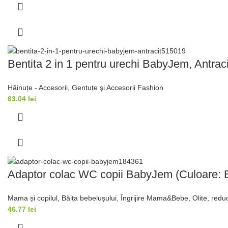
Bentita 2 in 1 pentru urechi BabyJem, Antraci
Hăinuțe - Accesorii
,
Gentuțe şi Accesorii Fashion
63.04
lei
Adaptor colac WC copii BabyJem (Culoare: 
Mama și copilul
,
Băița bebelușului
,
Îngrijire Mama&Bebe
,
Olite, redu
46.77
lei