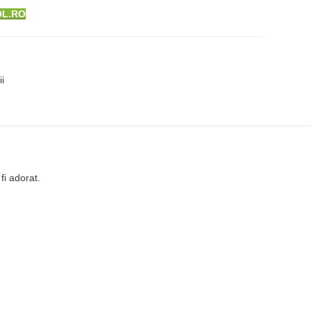
OL.RO
ii
fi adorat.