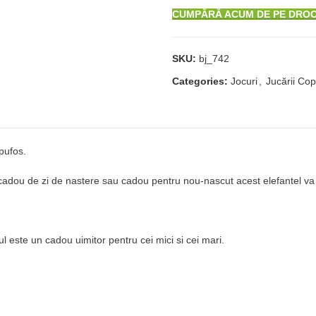
CUMPĂRĂ ACUM DE PE DRO
SKU:
bj_742
Categories:
Jocuri
,
Jucării Cop
pufos.
cadou de zi de nastere sau cadou pentru nou-nascut acest elefantel va 
ul este un cadou uimitor pentru cei mici si cei mari.