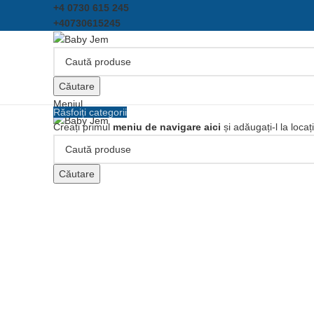
+4 0730 615 245
+40730615245
Căutare
Meniul
Răsfoiți categorii
Creați primul
meniu de navigare aici
și adăugați-l la locaț
Click pentru a mari
Căutare