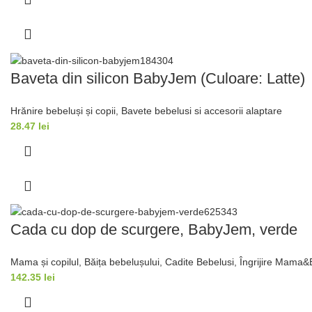
Baveta din silicon BabyJem (Culoare: Latte)
Hrănire bebeluși și copii
,
Bavete bebelusi si accesorii alaptare
28.47
lei
Cada cu dop de scurgere, BabyJem, verde
Mama și copilul
,
Băița bebelușului
,
Cadite Bebelusi
,
Îngrijire Mama
142.35
lei