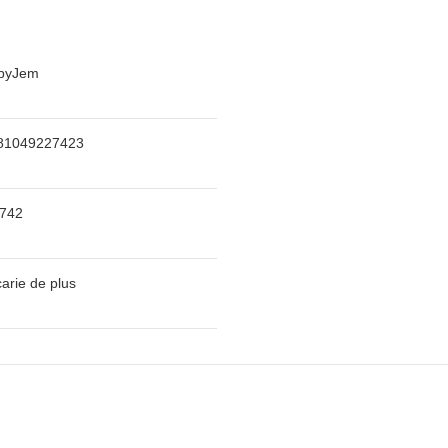
byJem
81049227423
_742
arie de plus