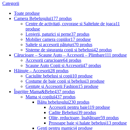
Categorii
Toate
produse
Camera Bebelușului
177 produs
Centre de activitati, covorase si Saltelute de joaca
11
produse
Lenjerii, paturici şi perne
37 produs
Mobilier camera copiilor
17 produse
Saltele şi accesorii pǎtuțuri
70 produs
Sisteme de siguranta copii si bebelusi
42 produs
Cărucioare – Scaune Auto – Accesorii – Plimbare
111 produse
Accesorii carucioare
64 produs
Scaune Auto Copii si Accesorii
47 produs
Hăinuțe – Accesorii
28 produs
Caciulite bebelusi si copii
10 produse
Costume de baie copii si bebelusi
3 produse
Gentuțe şi Accesorii Fashion
15 produse
Îngrijire Mama&Bebe
437 produs
Mama și copilul
437 produs
Băița bebelușului
230 produs
Accesorii pentru baie
119 produse
Cadite Bebelusi
39 produs
Olite, reductoare, înalțǎtoare
59 produs
Prosoape baie și halate bebeluşi
13 produse
Genti pentru mamici
4 produse