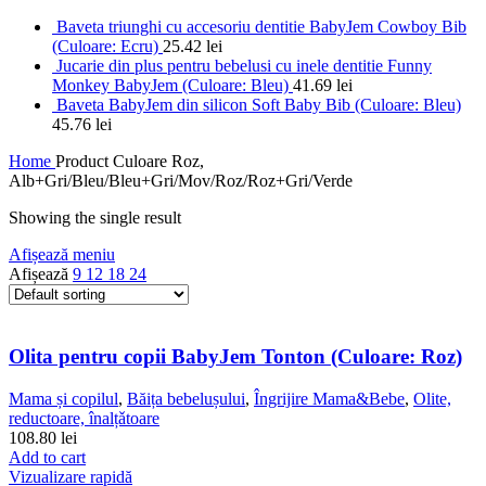
Baveta triunghi cu accesoriu dentitie BabyJem Cowboy Bib
(Culoare: Ecru)
25.42
lei
Jucarie din plus pentru bebelusi cu inele dentitie Funny
Monkey BabyJem (Culoare: Bleu)
41.69
lei
Baveta BabyJem din silicon Soft Baby Bib (Culoare: Bleu)
45.76
lei
Home
Product Culoare
Roz,
Alb+Gri/Bleu/Bleu+Gri/Mov/Roz/Roz+Gri/Verde
Showing the single result
Afișează meniu
Afișează
9
12
18
24
Olita pentru copii BabyJem Tonton (Culoare: Roz)
Mama și copilul
,
Băița bebelușului
,
Îngrijire Mama&Bebe
,
Olite,
reductoare, înalțǎtoare
108.80
lei
Add to cart
Vizualizare rapidă