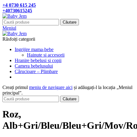
+4 0730 615 245
+40730615245
Căutare
Meniul
Răsfoiți categorii
Ingrijire mama-bebe
Hainute si accesorii
Hranire bebelusi si copii
Camera bebelusului
Cǎrucioare – Plimbare
Creați primul
meniu de navigare aici
și adăugați-l la locația „Meniul
principal”.
Căutare
Roz,
Alb+Gri/Bleu/Bleu+Gri/Mov/Ro