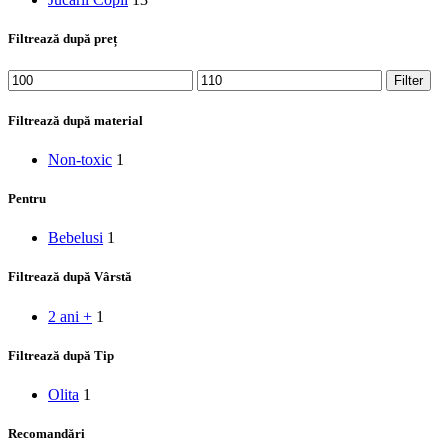
Filtrează după preț
Min
Max
Filter
price
price
Filtrează după material
Non-toxic
1
Pentru
Bebelusi
1
Filtrează după Vârstă
2 ani +
1
Filtrează după Tip
Olita
1
Recomandări