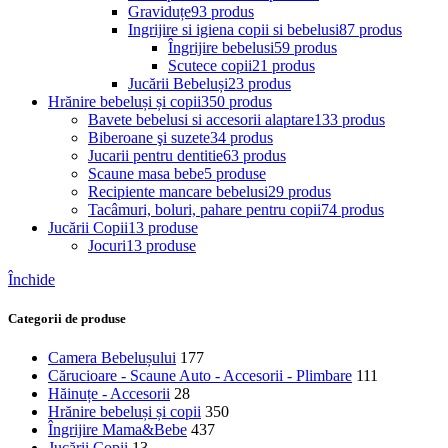
Graviduțe
93 produs
Ingrijire si igiena copii si bebelusi
87 produs
Îngrijire bebelusi
59 produs
Scutece copii
21 produs
Jucării Bebeluși
23 produs
Hrănire bebeluși și copii
350 produs
Bavete bebelusi si accesorii alaptare
133 produs
Biberoane şi suzete
34 produs
Jucarii pentru dentitie
63 produs
Scaune masa bebe
5 produse
Recipiente mancare bebelusi
29 produs
Tacâmuri, boluri, pahare pentru copii
74 produs
Jucării Copii
13 produse
Jocuri
13 produse
Închide
Categorii de produse
Camera Bebelușului
177
Cărucioare - Scaune Auto - Accesorii - Plimbare
111
Hăinuțe - Accesorii
28
Hrănire bebeluși și copii
350
Îngrijire Mama&Bebe
437
Jucării Copii
13