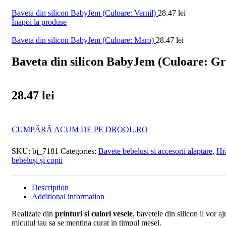
Baveta din silicon BabyJem (Culoare: Vernil)
28.47
lei
Înapoi la produse
Baveta din silicon BabyJem (Culoare: Maro)
28.47
lei
Baveta din silicon BabyJem (Culoare: Gr
28.47
lei
CUMPĂRĂ ACUM DE PE DROOL.RO
SKU:
bj_7181
Categories:
Bavete bebelusi si accesorii alaptare
,
Hr
bebeluși și copii
Description
Additional information
Realizate din
printuri si culori vesele
, bavetele din silicon il vor aj
micutul tau sa se mentina curat in timpul mesei.