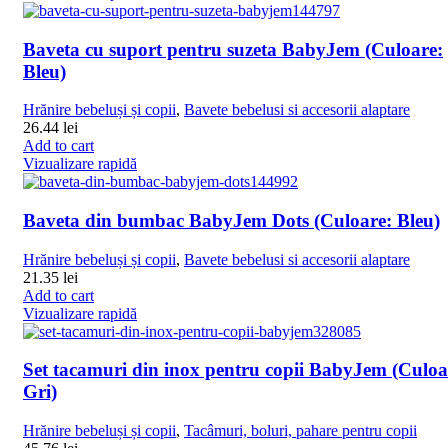
Baveta cu suport pentru suzeta BabyJem (Culoare:
Bleu)
Hrănire bebeluși și copii
,
Bavete bebelusi si accesorii alaptare
26.44
lei
Add to cart
Vizualizare rapidă
Baveta din bumbac BabyJem Dots (Culoare: Bleu)
Hrănire bebeluși și copii
,
Bavete bebelusi si accesorii alaptare
21.35
lei
Add to cart
Vizualizare rapidă
Set tacamuri din inox pentru copii BabyJem (Culoa
Gri)
Hrănire bebeluși și copii
,
Tacâmuri, boluri, pahare pentru copii