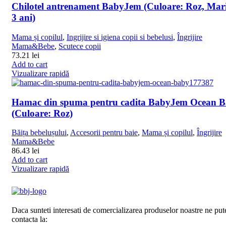
Chilotel antrenament BabyJem (Culoare: Roz, Mar
3 ani)
Mama și copilul
,
Ingrijire si igiena copii si bebelusi
,
Îngrijire
Mama&Bebe
,
Scutece copii
73.21
lei
Add to cart
Vizualizare rapidă
Hamac din spuma pentru cadita BabyJem Ocean 
(Culoare: Roz)
Băița bebelușului
,
Accesorii pentru baie
,
Mama și copilul
,
Îngrijire
Mama&Bebe
86.43
lei
Add to cart
Vizualizare rapidă
Daca sunteti interesati de comercializarea produselor noastre ne pute
contacta la: