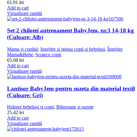
61.01
lei
Add to cart
Vizualizare rapidă
Set 2 chilotei antrenament BabyJem, nr.3 14-18 kg
(Culoare: Alb)
Mama și copilul
,
Ingrijire si igiena copii si bebelusi
,
Îngrijire
Mama&Bebe
,
Scutece copii
65.08
lei
Add to cart
Vizualizare rapidă
Lantisor BabyJem pentru suzeta din material textil
(Culoare: Gri)
Hrănire bebeluși și copii
,
Biberoane şi suzete
25.42
lei
Add to cart
Vizualizare rapidă