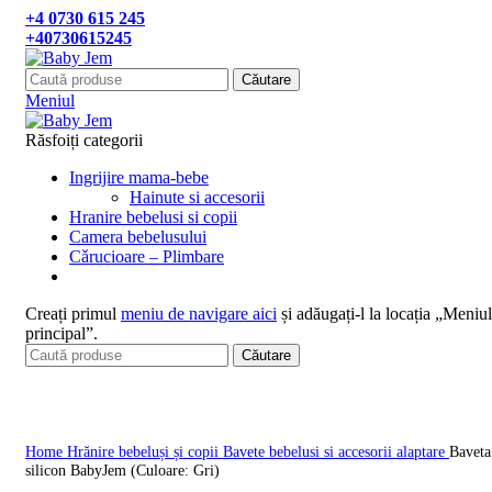
+4 0730 615 245
+40730615245
Căutare
Meniul
Răsfoiți categorii
Ingrijire mama-bebe
Hainute si accesorii
Hranire bebelusi si copii
Camera bebelusului
Cǎrucioare – Plimbare
Creați primul
meniu de navigare aici
și adăugați-l la locația „Meniul
principal”.
Căutare
Click pentru a mari
Home
Hrănire bebeluși și copii
Bavete bebelusi si accesorii alaptare
Baveta
silicon BabyJem (Culoare: Gri)