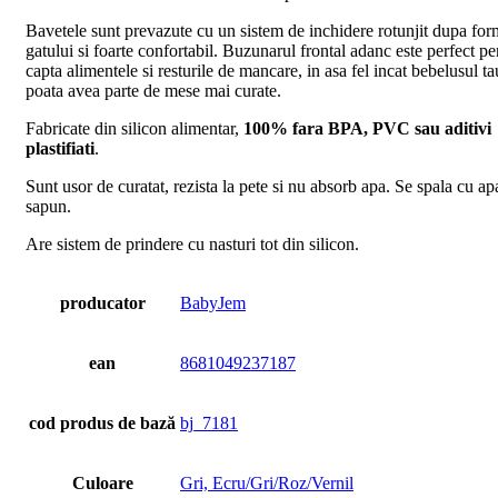
Bavetele sunt prevazute cu un sistem de inchidere rotunjit dupa fo
gatului si foarte confortabil. Buzunarul frontal adanc este perfect pe
capta alimentele si resturile de mancare, in asa fel incat bebelusul ta
poata avea parte de mese mai curate.
Fabricate din silicon alimentar,
100% fara BPA, PVC sau aditivi
plastifiati
.
Sunt usor de curatat, rezista la pete si nu absorb apa. Se spala cu ap
sapun.
Are sistem de prindere cu nasturi tot din silicon.
producator
BabyJem
ean
8681049237187
cod produs de bază
bj_7181
Culoare
Gri, Ecru/Gri/Roz/Vernil