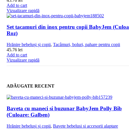
45.76
lei
Add to cart
Vizualizare rapidă
Set tacamuri din inox pentru copii BabyJem (Culoa
Roz)
Hrănire bebeluși și copii
,
Tacâmuri, boluri, pahare pentru copii
45.76
lei
Add to cart
Vizualizare rapidă
ADĂUGATE RECENT
Baveta cu maneci si buzunar BabyJem Polly Bib
(Culoare: Galben)
Hrănire bebeluși și copii
,
Bavete bebelusi si accesorii alaptare