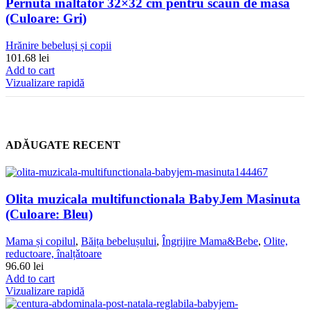
Pernuta inaltator 32×32 cm pentru scaun de masa
(Culoare: Gri)
Hrănire bebeluși și copii
101.68
lei
Add to cart
Vizualizare rapidă
ADĂUGATE RECENT
Olita muzicala multifunctionala BabyJem Masinuta
(Culoare: Bleu)
Mama și copilul
,
Băița bebelușului
,
Îngrijire Mama&Bebe
,
Olite,
reductoare, înalțǎtoare
96.60
lei
Add to cart
Vizualizare rapidă