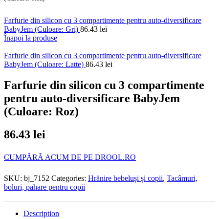
Farfurie din silicon cu 3 compartimente pentru auto-diversificare
BabyJem (Culoare: Gri)
86.43
lei
Înapoi la produse
Farfurie din silicon cu 3 compartimente pentru auto-diversificare
BabyJem (Culoare: Latte)
86.43
lei
Farfurie din silicon cu 3 compartimente
pentru auto-diversificare BabyJem
(Culoare: Roz)
86.43
lei
CUMPĂRĂ ACUM DE PE DROOL.RO
SKU:
bj_7152
Categories:
Hrănire bebeluși și copii
,
Tacâmuri,
boluri, pahare pentru copii
Description