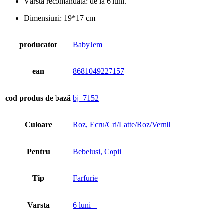
Vârstă recomandată: de la 6 luni.
Dimensiuni: 19*17 cm
producator
BabyJem
ean
8681049227157
cod produs de bază
bj_7152
Culoare
Roz, Ecru/Gri/Latte/Roz/Vernil
Pentru
Bebelusi, Copii
Tip
Farfurie
Varsta
6 luni +