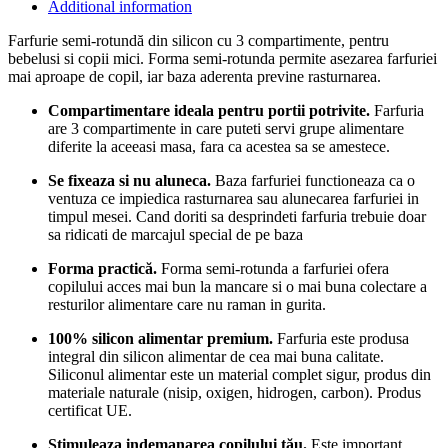
Additional information
Farfurie semi-rotundă din silicon cu 3 compartimente, pentru
bebelusi si copii mici. Forma semi-rotunda permite asezarea farfuriei
mai aproape de copil,
iar baza aderenta previne rasturnarea
.
Compartimentare ideala pentru portii potrivite.
Farfuria
are 3 compartimente in care puteti servi grupe alimentare
diferite la aceeasi masa, fara ca acestea sa se amestece.
Se fixeaza si nu aluneca.
Baza farfuriei functioneaza ca o
ventuza ce impiedica rasturnarea sau alunecarea farfuriei in
timpul mesei. Cand doriti sa desprindeti farfuria trebuie doar
sa ridicati de marcajul special de pe baza
Forma practică.
Forma semi-rotunda a farfuriei ofera
copilului acces mai bun la mancare si o mai buna colectare a
resturilor alimentare care nu raman in gurita.
100% silicon alimentar premium.
Farfuria este produsa
integral din silicon alimentar de cea mai buna calitate.
Siliconul alimentar este un material complet sigur, produs din
materiale naturale (nisip, oxigen, hidrogen, carbon). Produs
certificat UE.
Stimuleaza indemanarea copilului tău.
Este important