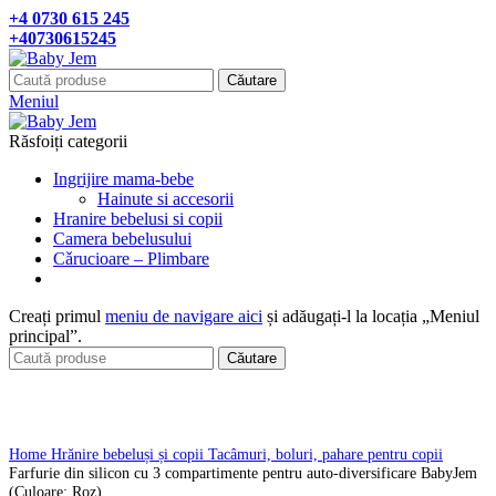
+4 0730 615 245
+40730615245
Căutare
Meniul
Răsfoiți categorii
Ingrijire mama-bebe
Hainute si accesorii
Hranire bebelusi si copii
Camera bebelusului
Cǎrucioare – Plimbare
Creați primul
meniu de navigare aici
și adăugați-l la locația „Meniul
principal”.
Căutare
Click pentru a mari
Home
Hrănire bebeluși și copii
Tacâmuri, boluri, pahare pentru copii
Farfurie din silicon cu 3 compartimente pentru auto-diversificare BabyJem
(Culoare: Roz)