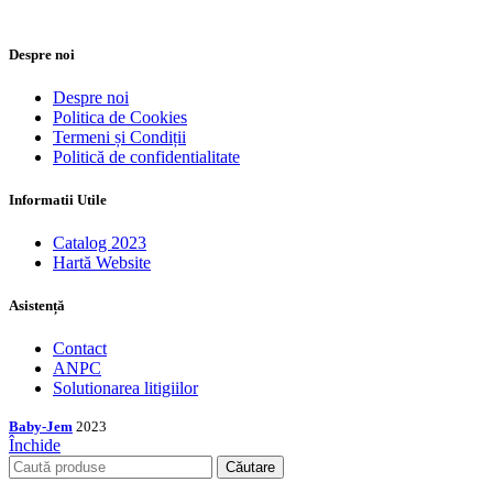
Despre noi
Despre noi
Politica de Cookies
Termeni și Condiții
Politică de confidentialitate
Informatii Utile
Catalog 2023
Hartă Website
Asistență
Contact
ANPC
Solutionarea litigiilor
Baby-Jem
2023
Închide
Căutare