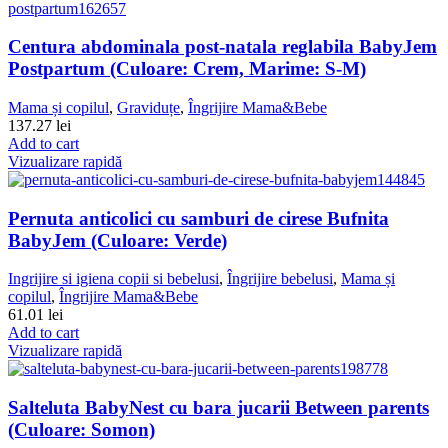
Centura abdominala post-natala reglabila BabyJem
Postpartum (Culoare: Crem, Marime: S-M)
Mama și copilul
,
Graviduțe
,
Îngrijire Mama&Bebe
137.27
lei
Add to cart
Vizualizare rapidă
Pernuta anticolici cu samburi de cirese Bufnita
BabyJem (Culoare: Verde)
Ingrijire si igiena copii si bebelusi
,
Îngrijire bebelusi
,
Mama și
copilul
,
Îngrijire Mama&Bebe
61.01
lei
Add to cart
Vizualizare rapidă
Salteluta BabyNest cu bara jucarii Between parents
(Culoare: Somon)