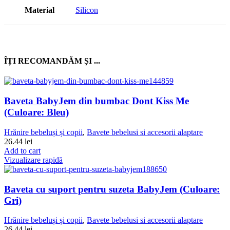
Material
Silicon
ÎȚI RECOMANDĂM ȘI ...
Baveta BabyJem din bumbac Dont Kiss Me
(Culoare: Bleu)
Hrănire bebeluși și copii
,
Bavete bebelusi si accesorii alaptare
26.44
lei
Add to cart
Vizualizare rapidă
Baveta cu suport pentru suzeta BabyJem (Culoare:
Gri)
Hrănire bebeluși și copii
,
Bavete bebelusi si accesorii alaptare
26.44
lei