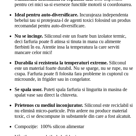
pentru cei mici sa-si exerseze functiile motorii si coordonarea.
Ideal pentru auto-diversificare.
I
ncurajeaza independenta
bebelui tau si protejeaza-l de agenti toxici folosind un produs
recomandat pentru
auto-diversificare.
Nu se incinge.
Siliconul este un foarte bun izolator termic,
deci farfuria poate fi atinsa si tinuta in mana cu alimente
fierbinti în ea. Atentie insa la temperatura la care serviti
mancare celor mici!
Durabila si rezistenta la temperaturi extreme.
Siliconul
este un material foarte durabil. Nu se sparge, nu se rupe, nu se
crapa. Farfuria poate fi folosita fara probleme in cuptorul cu
microunde, in frigider sau in congelator.
Se spala usor.
Puteti spala farfuria si linguri
t
a in masina de
spalat vase sau direct la chiuveta.
Prietenos cu mediul inconjurator.
Siliconul este reciclabil si
nu elimină micro-particule. Prin ardere nu produce material
toxic, ci se descompune in substantele din care a fost alcatuit.
Compoziție:
100% silicon alimentar