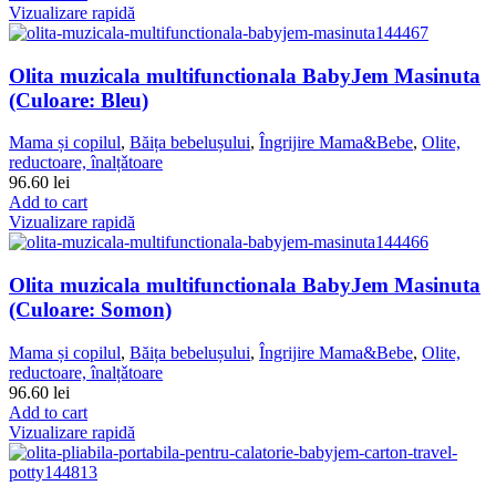
Vizualizare rapidă
Olita muzicala multifunctionala BabyJem Masinuta
(Culoare: Bleu)
Mama și copilul
,
Băița bebelușului
,
Îngrijire Mama&Bebe
,
Olite,
reductoare, înalțǎtoare
96.60
lei
Add to cart
Vizualizare rapidă
Olita muzicala multifunctionala BabyJem Masinuta
(Culoare: Somon)
Mama și copilul
,
Băița bebelușului
,
Îngrijire Mama&Bebe
,
Olite,
reductoare, înalțǎtoare
96.60
lei
Add to cart
Vizualizare rapidă