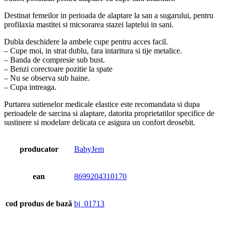
Destinat femeilor in perioada de alaptare la san a sugarului, pentru
profilaxia mastitei si micsorarea stazei laptelui in sani.
Dubla deschidere la ambele cupe pentru acces facil.
– Cupe moi, in strat dublu, fara intaritura si tije metalice.
– Banda de compresie sub bust.
– Benzi corectoare pozitie la spate
– Nu se observa sub haine.
– Cupa intreaga.
Purtarea sutienelor medicale elastice este recomandata si dupa
perioadele de sarcina si alaptare, datorita proprietatilor specifice de
sustinere si modelare delicata ce asigura un confort deosebit.
producator
BabyJem
ean
8699204310170
cod produs de bază
bj_01713