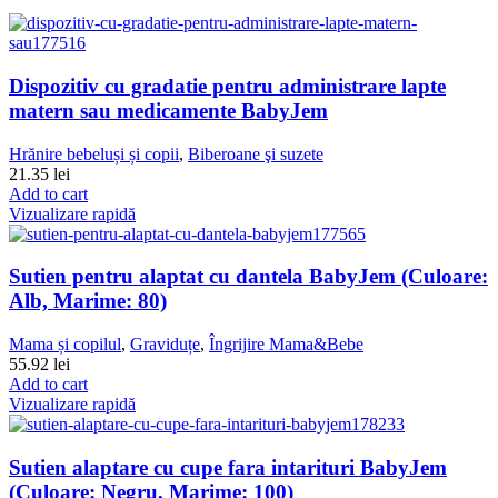
Dispozitiv cu gradatie pentru administrare lapte
matern sau medicamente BabyJem
Hrănire bebeluși și copii
,
Biberoane şi suzete
21.35
lei
Add to cart
Vizualizare rapidă
Sutien pentru alaptat cu dantela BabyJem (Culoare:
Alb, Marime: 80)
Mama și copilul
,
Graviduțe
,
Îngrijire Mama&Bebe
55.92
lei
Add to cart
Vizualizare rapidă
Sutien alaptare cu cupe fara intarituri BabyJem
(Culoare: Negru, Marime: 100)