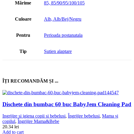
Mărime
85, 85/90/95/100/105
Culoare
Alb, Alb/Bej/Negru
Pentru
Perioada postanatala
Tip
Sutien alaptare
ÎȚI RECOMANDĂM ȘI ...
Dischete din bumbac 60 buc BabyJem Cleaning Pad
Ingrijire si igiena copii si bebelusi
,
Îngrijire bebelusi
,
Mama și
copilul
,
Îngrijire Mama&Bebe
20.34
lei
Add to cart