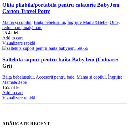
Olita pliabila/portabila pentru calatorie BabyJem
Carton Travel Potty
Mama și copilul
,
Băița bebelușului
,
Îngrijire Mama&Bebe
,
Olite,
reductoare, înalțǎtoare
25.42
lei
Add to cart
Vizualizare rapidă
Salteluta suport pentru baita BabyJem (Culoare:
Gri)
Băița bebelușului
,
Accesorii pentru baie
,
Mama și copilul
,
Îngrijire
Mama&Bebe
165.74
lei
Add to cart
Vizualizare rapidă
ADĂUGATE RECENT