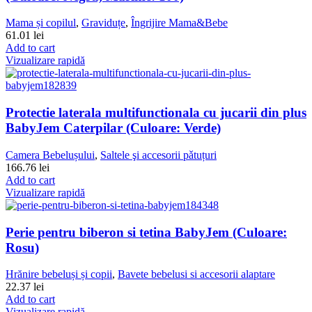
Mama și copilul
,
Graviduțe
,
Îngrijire Mama&Bebe
61.01
lei
Add to cart
Vizualizare rapidă
Protectie laterala multifunctionala cu jucarii din plus
BabyJem Caterpilar (Culoare: Verde)
Camera Bebelușului
,
Saltele şi accesorii pǎtuțuri
166.76
lei
Add to cart
Vizualizare rapidă
Perie pentru biberon si tetina BabyJem (Culoare:
Rosu)
Hrănire bebeluși și copii
,
Bavete bebelusi si accesorii alaptare
22.37
lei
Add to cart
Vizualizare rapidă