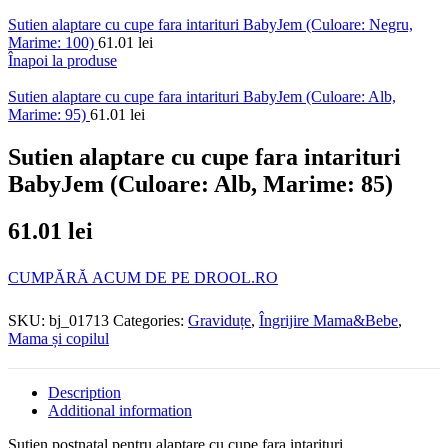
Sutien alaptare cu cupe fara intarituri BabyJem (Culoare: Negru,
Marime: 100)
61.01
lei
Înapoi la produse
Sutien alaptare cu cupe fara intarituri BabyJem (Culoare: Alb,
Marime: 95)
61.01
lei
Sutien alaptare cu cupe fara intarituri
BabyJem (Culoare: Alb, Marime: 85)
61.01
lei
CUMPĂRĂ ACUM DE PE DROOL.RO
SKU:
bj_01713
Categories:
Graviduțe
,
Îngrijire Mama&Bebe
,
Mama și copilul
Description
Additional information
Sutien postnatal pentru alaptare cu cupe fara intarituri.