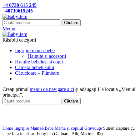
+4 0730 615 245
+40730615245
Căutare
Meniul
Răsfoiți categorii
Ingrijire mama-bebe
Hainute si accesorii
Hranire bebelusi si copii
Camera bebelusului
Cǎrucioare – Plimbare
Creați primul
meniu de navigare aici
și adăugați-l la locația „Meniul
principal”.
Căutare
Click pentru a mari
Home
Îngrijire Mama&Bebe
Mama și copilul
Graviduțe
Sutien alaptare cu
cupe fara intarituri BabyJem (Culoare: Alb, Marime: 85)