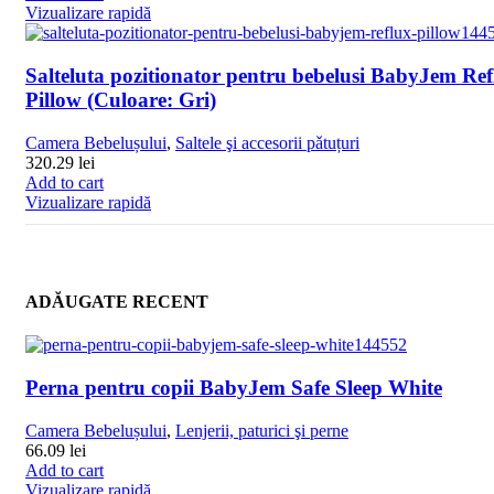
Vizualizare rapidă
Salteluta pozitionator pentru bebelusi BabyJem Ref
Pillow (Culoare: Gri)
Camera Bebelușului
,
Saltele şi accesorii pǎtuțuri
320.29
lei
Add to cart
Vizualizare rapidă
ADĂUGATE RECENT
Perna pentru copii BabyJem Safe Sleep White
Camera Bebelușului
,
Lenjerii, paturici şi perne
66.09
lei
Add to cart
Vizualizare rapidă