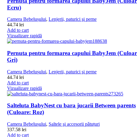
Pernuta pentru formarea capului BabyJem (Culoar
Ecru)
Camera Bebelușului
,
Lenjerii, paturici şi perne
44.74
lei
Add to cart
Vizualizare rapidă
Pernuta pentru formarea capului BabyJem (Culoar
Gri)
Camera Bebelușului
,
Lenjerii, paturici şi perne
44.74
lei
Add to cart
Vizualizare rapidă
Salteluta BabyNest cu bara jucarii Between parents
(Culoare: Roz)
Camera Bebelușului
,
Saltele şi accesorii pǎtuțuri
337.58
lei
Add to cart