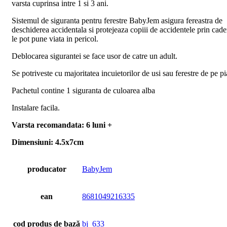
varsta cuprinsa intre 1 si 3 ani.
Sistemul de siguranta pentru ferestre BabyJem asigura fereastra de
deschiderea accidentala si protejeaza copiii de accidentele prin cade
le pot pune viata in pericol.
Deblocarea sigurantei se face usor de catre un adult.
Se potriveste cu majoritatea incuietorilor de usi sau ferestre de pe pi
Pachetul contine 1 siguranta de culoarea alba
Instalare facila.
Varsta recomandata: 6 luni +
Dimensiuni: 4.5x7cm
producator
BabyJem
ean
8681049216335
cod produs de bază
bj_633