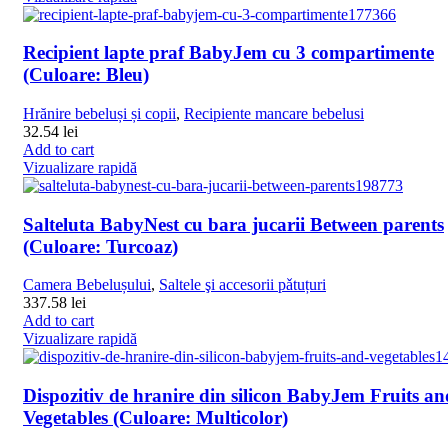
Recipient lapte praf BabyJem cu 3 compartimente
(Culoare: Bleu)
Hrănire bebeluși și copii
,
Recipiente mancare bebelusi
32.54
lei
Add to cart
Vizualizare rapidă
Salteluta BabyNest cu bara jucarii Between parents
(Culoare: Turcoaz)
Camera Bebelușului
,
Saltele şi accesorii pǎtuțuri
337.58
lei
Add to cart
Vizualizare rapidă
Dispozitiv de hranire din silicon BabyJem Fruits an
Vegetables (Culoare: Multicolor)