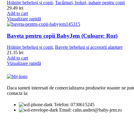
Hrănire bebeluși și copii
,
Tacâmuri, boluri, pahare pentru copii
29.49
lei
Add to cart
Vizualizare rapidă
Baveta pentru copii BabyJem (Culoare: Roz)
Hrănire bebeluși și copii
,
Bavete bebelusi si accesorii alaptare
21.35
lei
Add to cart
Vizualizare rapidă
Daca sunteti interesati de comercializarea produselor noastre ne pute
contacta la:
Telefon: 0730615245
Email: calin.andrei@baby-jem.ro