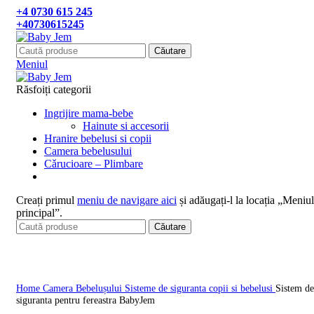
+4 0730 615 245
+40730615245
Căutare
Meniul
Răsfoiți categorii
Ingrijire mama-bebe
Hainute si accesorii
Hranire bebelusi si copii
Camera bebelusului
Cǎrucioare – Plimbare
Creați primul
meniu de navigare aici
și adăugați-l la locația „Meniul
principal”.
Căutare
Click pentru a mari
Home
Camera Bebelușului
Sisteme de siguranta copii si bebelusi
Sistem de
siguranta pentru fereastra BabyJem