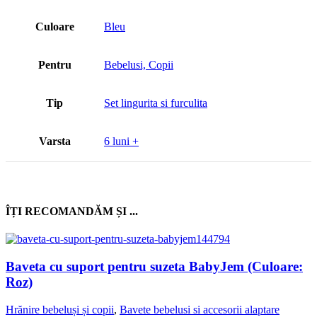
Culoare
Bleu
Pentru
Bebelusi, Copii
Tip
Set lingurita si furculita
Varsta
6 luni +
ÎȚI RECOMANDĂM ȘI ...
Baveta cu suport pentru suzeta BabyJem (Culoare:
Roz)
Hrănire bebeluși și copii
,
Bavete bebelusi si accesorii alaptare