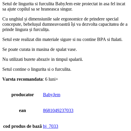
Setul de lingurita si furculita BabyJem este proiectat in asa fel incat
sa ajute copilul sa se hraneasca singur.
Cu unghiul și dimensiunile sale ergonomice de prindere special
concepute, bebelușul dumneavoastră își va dezvolta capacitatea de a
prinde lingura și furculița.
Setul este realizat din materiale sigure si nu contine BPA si ftalati.
Se poate curata in masina de spalat vase.
Nu utilizati burete abraziv in timpul spalarii.
Setul contine o lingurita si o furculita.
Varsta recomandata
: 6 luni+
producator
BabyJem
ean
8681049237033
cod produs de bază
bj_7033