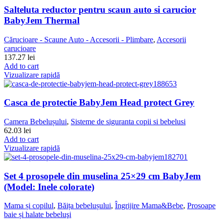
Salteluta reductor pentru scaun auto si carucior
BabyJem Thermal
Cărucioare - Scaune Auto - Accesorii - Plimbare
,
Accesorii
carucioare
137.27
lei
Add to cart
Vizualizare rapidă
Casca de protectie BabyJem Head protect Grey
Camera Bebelușului
,
Sisteme de siguranta copii si bebelusi
62.03
lei
Add to cart
Vizualizare rapidă
Set 4 prosopele din muselina 25×29 cm BabyJem
(Model: Inele colorate)
Mama și copilul
,
Băița bebelușului
,
Îngrijire Mama&Bebe
,
Prosoape
baie și halate bebeluşi