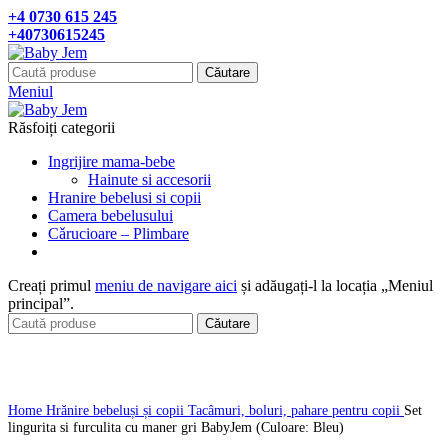
+4 0730 615 245
+40730615245
Căutare
Meniul
Răsfoiți categorii
Ingrijire mama-bebe
Hainute si accesorii
Hranire bebelusi si copii
Camera bebelusului
Cǎrucioare – Plimbare
Creați primul
meniu de navigare aici
și adăugați-l la locația „Meniul
principal”.
Căutare
Click pentru a mari
Home
Hrănire bebeluși și copii
Tacâmuri, boluri, pahare pentru copii
Set
lingurita si furculita cu maner gri BabyJem (Culoare: Bleu)