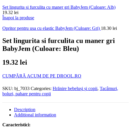
Set lingurita si furculita cu maner gri BabyJem (Culoare: Alb)
19.32
lei
Înapoi la produse
Opritor pentru usa cu elastic BabyJem (Culoare: Gri)
18.30
lei
Set lingurita si furculita cu maner gri
BabyJem (Culoare: Bleu)
19.32
lei
CUMPĂRĂ ACUM DE PE DROOL.RO
SKU:
bj_7033
Categories:
Hrănire bebeluși și copii
,
Tacâmuri,
boluri, pahare pentru copii
Description
Additional information
Caracteristici: