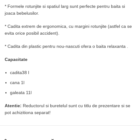
* Formele rotunjite si spatiul larg sunt perfecte pentru baita si
joaca bebelusilor.
* Cadita extrem de ergonomica, cu margini rotunjite (astfel ca se
evita orice posibil accident).
* Cadita din plastic pentru nou-nascuti ofera o baita relaxanta .
Capacitate
cadita38 l
cana 1l
galeata 11l
Atentie:
Reductorul si buretelul sunt cu titlu de prezentare si se
pot achizitiona separat!