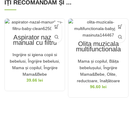
ÎȚI RECOMANDĂM ȘI ...
Aspirator nazal
manual cu filtru
Olita muzicala
Baby Clean
multifunctionala
BabyJem
Ingrijire si igiena copii si
Masinuta
bebelusi
,
Îngrijire bebelusi
,
Mama și copilul
,
Băița
(Culoare: Bleu)
Mama și copilul
,
Îngrijire
bebelușului
,
Îngrijire
Mama&Bebe
Mama&Bebe
,
Olite,
39.66
lei
reductoare, înalțǎtoare
96.60
lei