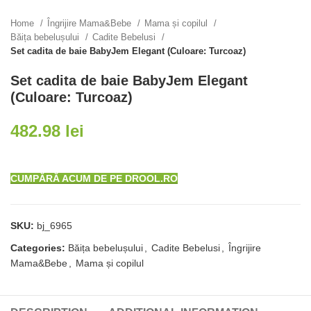
Home
Îngrijire Mama&Bebe
Mama și copilul
Băița bebelușului
Cadite Bebelusi
Set cadita de baie BabyJem Elegant (Culoare: Turcoaz)
Set cadita de baie BabyJem Elegant
(Culoare: Turcoaz)
482.98
lei
CUMPĂRĂ ACUM DE PE DROOL.RO
SKU:
bj_6965
Categories:
Băița bebelușului
,
Cadite Bebelusi
,
Îngrijire
Mama&Bebe
,
Mama și copilul