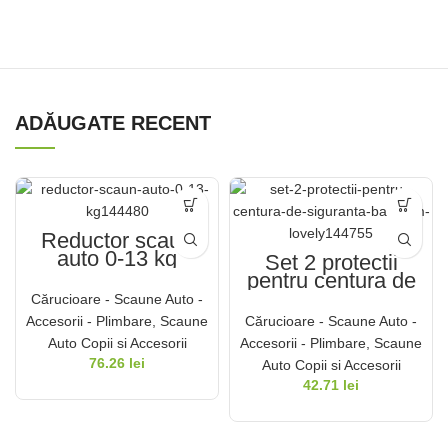
ADĂUGATE RECENT
Reductor scaun
auto 0-13 kg
Set 2 protectii
(Culoare: Alb)
pentru centura de
siguranta
Cărucioare - Scaune Auto -
BabyJem Lovely
Accesorii - Plimbare
,
Scaune
Cărucioare - Scaune Auto -
(Culoare: Roz)
Auto Copii si Accesorii
Accesorii - Plimbare
,
Scaune
76.26
lei
Auto Copii si Accesorii
42.71
lei