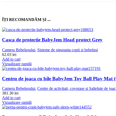
ÎȚI RECOMANDĂM ȘI ...
Casca de protectie BabyJem Head protect Grey
Camera Bebelușului
,
Sisteme de siguranta copii si bebelusi
62.03
lei
Add to cart
Vizualizare rapidă
Centru de joaca cu bile BabyJem Toy Ball Play Mat (
Camera Bebelușului
,
Centre de activitati, covorase si Saltelute de joa
381.30
lei
Add to cart
Vizualizare rapidă