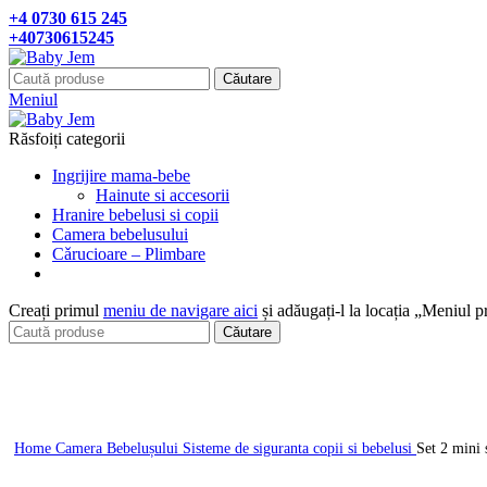
+4 0730 615 245
+40730615245
Căutare
Meniul
Răsfoiți categorii
Ingrijire mama-bebe
Hainute si accesorii
Hranire bebelusi si copii
Camera bebelusului
Cǎrucioare – Plimbare
Creați primul
meniu de navigare aici
și adăugați-l la locația „Meniul p
Căutare
Click pentru a mari
Home
Camera Bebelușului
Sisteme de siguranta copii si bebelusi
Set 2 mini 