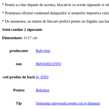
* Pentru a-i tine departe de acestea, blocati-le cu aceste sigurante si of
* Protejeaza eficient continutul dulapurilor si sertarelor impotriva curio
* De asemenea, un sistem de blocare perfect pentru un frigider sau bai
Setul contine 2 sigurante
Dimensiune:
3×17 cm
producator
BabyJem
ean
8681049210593
cod produs de bază
bj_0593
Pentru
Bebelusi
Tip
Siguranta universala pentru usi si dulapuri