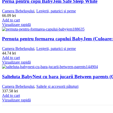
Perna pentru copii BabyJem Safe Sleep White
Camera Bebelușului
,
Lenjerii, paturici şi perne
66.09
lei
Add to cart
Vizualizare rapidă
Pernuta pentru formarea capului BabyJem (Culoare:
Camera Bebelușului
,
Lenjerii, paturici şi perne
44.74
lei
Add to cart
Vizualizare rapidă
Salteluta BabyNest cu bara jucarii Between parents 
Camera Bebelușului
,
Saltele şi accesorii pǎtuțuri
337.58
lei
Add to cart
Vizualizare rapidă