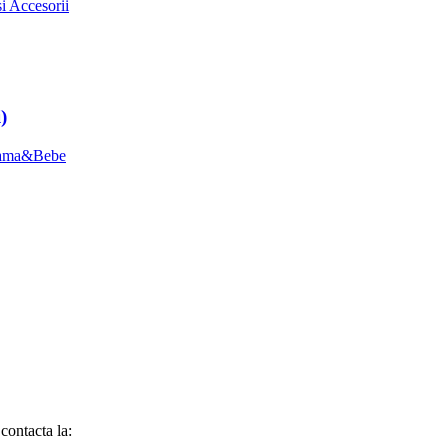
i Accesorii
)
 Mama&Bebe
contacta la: