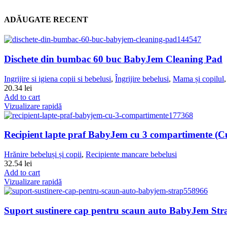
ADĂUGATE RECENT
Dischete din bumbac 60 buc BabyJem Cleaning Pad
Ingrijire si igiena copii si bebelusi
,
Îngrijire bebelusi
,
Mama și copilul
20.34
lei
Add to cart
Vizualizare rapidă
Recipient lapte praf BabyJem cu 3 compartimente (C
Hrănire bebeluși și copii
,
Recipiente mancare bebelusi
32.54
lei
Add to cart
Vizualizare rapidă
Suport sustinere cap pentru scaun auto BabyJem Str