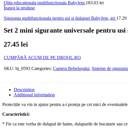
Olita educationala multifunctionala BabyJem
183.03
lei
Înapoi la produse
Siguranta multifunctionala pentru usi si dulapuri BabyJem, gri
17.29
Set 2 mini sigurante universale pentru usi
27.45
lei
CUMPĂRĂ ACUM DE PE DROOL.RO
SKU:
bj_0593
Categories:
Camera Bebelușului
,
Sisteme de siguranta
Description
Additional information
Protectiile va vin in ajutor pentru a-i proteja pe cei mici de eventuale
Caracteristici:
* Fie ca este vorba de dulapul de haine, dulapurile de bucatarie sau cel