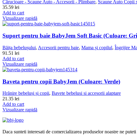
Cărucioare - Scaune Auto - Accesorii - Plimbare
,
Scaune Auto Copii s
35.59
lei
Add to cart
Vizualizare rapidă
Suport pentru baie BabyJem Soft Basic (Culoare: Gri
Băița bebelușului
,
Accesorii pentru baie
,
Mama și copilul
,
Îngrijire
91.51
lei
Add to cart
Vizualizare rapidă
Baveta pentru copii BabyJem (Culoare: Verde)
Hrănire bebeluși și copii
,
Bavete bebelusi si accesorii alaptare
21.35
lei
Add to cart
Vizualizare rapidă
Daca sunteti interesati de comercializarea produselor noastre ne puteti 