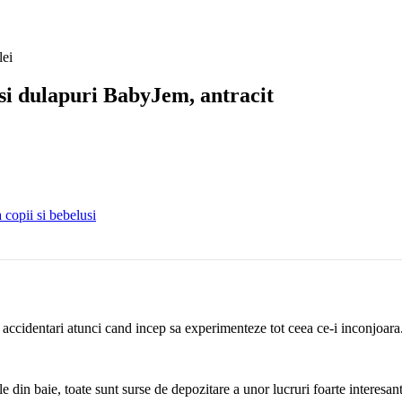
lei
 si dulapuri BabyJem, antracit
 copii si bebelusi
le accidentari atunci cand incep sa experimenteze tot ceea ce-i inconjoara
e din baie, toate sunt surse de depozitare a unor lucruri foarte interesant