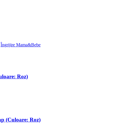
,
Îngrijire Mama&Bebe
uloare: Roz)
ap (Culoare: Roz)