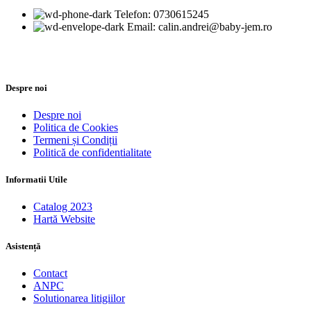
Telefon: 0730615245
Email: calin.andrei@baby-jem.ro
Despre noi
Despre noi
Politica de Cookies
Termeni și Condiții
Politică de confidentialitate
Informatii Utile
Catalog 2023
Hartă Website
Asistență
Contact
ANPC
Solutionarea litigiilor