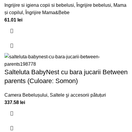
Ingrijire si igiena copii si bebelusi
,
Îngrijire bebelusi
,
Mama
și copilul
,
Îngrijire Mama&Bebe
61.01
lei
Salteluta BabyNest cu bara jucarii Between
parents (Culoare: Somon)
Camera Bebelușului
,
Saltele şi accesorii pǎtuțuri
337.58
lei