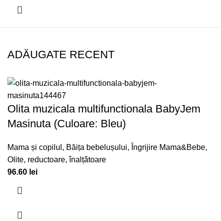
ADĂUGATE RECENT
Olita muzicala multifunctionala BabyJem
Masinuta (Culoare: Bleu)
Mama și copilul
,
Băița bebelușului
,
Îngrijire Mama&Bebe
,
Olite, reductoare, înalțǎtoare
96.60
lei