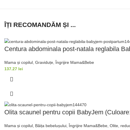
ÎȚI RECOMANDĂM ȘI ...
Centura abdominala post-natala reglabila B
Mama și copilul
,
Graviduțe
,
Îngrijire Mama&Bebe
137.27
lei
Olita scaunel pentru copii BabyJem (Culoare:
Mama și copilul
,
Băița bebelușului
,
Îngrijire Mama&Bebe
,
Olite, redu