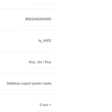
8681049204400
bj_4402
Roz, Gri / Roz
Salteluta suport pentru baita
0 luni +