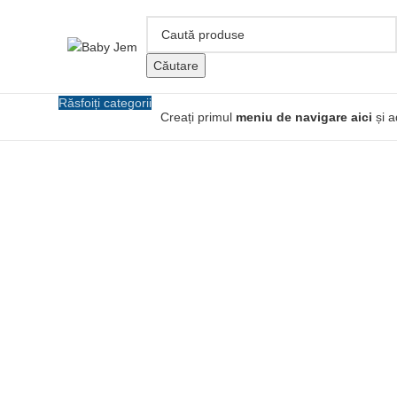
Căutare
Răsfoiți categorii
Creați primul
meniu de navigare aici
și a
Click pentru a mari