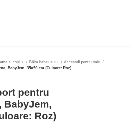
ama și copilul
Băița bebelușului
Accesorii pentru baie
lena, BabyJem, 35×50 cm (Culoare: Roz)
port pentru
a, BabyJem,
uloare: Roz)