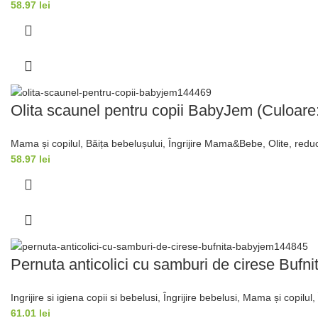
58.97
lei
Olita scaunel pentru copii BabyJem (Culoare:
Mama și copilul
,
Băița bebelușului
,
Îngrijire Mama&Bebe
,
Olite, redu
58.97
lei
Pernuta anticolici cu samburi de cirese Bufn
Ingrijire si igiena copii si bebelusi
,
Îngrijire bebelusi
,
Mama și copilul
61.01
lei