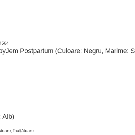
abyJem Postpartum (Culoare: Negru, Marime: 
 Alb)
ctoare, înalțǎtoare