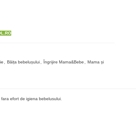
OL.RO
ie
,
Băița bebelușului
,
Îngrijire Mama&Bebe
,
Mama și
i fara efort de igiena bebelusului.