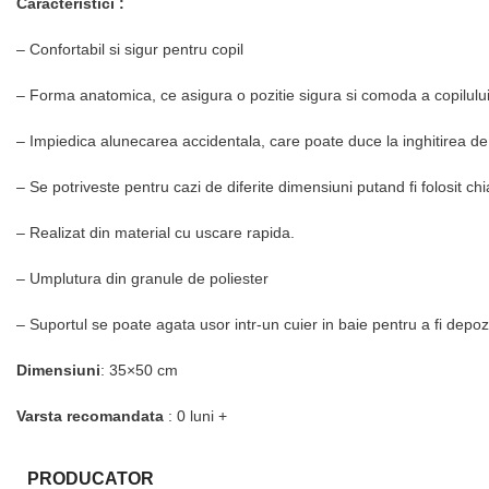
Caracteristici :
– Confortabil si sigur pentru copil
– F
orma anatomica, ce asigura o pozitie sigura si comoda a copilului 
– Impiedica alunecarea accidentala, care poate duce la inghitirea de
– Se potriveste pentru cazi de diferite dimensiuni putand fi folosit chi
–
Realizat din material cu uscare rapida.
– Umplutura din granule de poliester
–
Suportul se poate agata usor intr-un cuier in baie pentru a fi depozi
Dimensiuni
: 35×50 cm
Varsta recomandata
: 0 luni +
PRODUCATOR