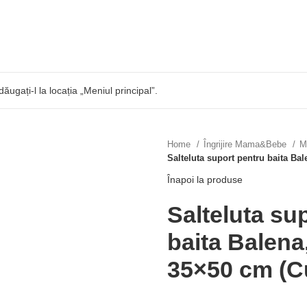
dăugați-l la locația „Meniul principal”.
Home
Îngrijire Mama&Bebe
M
Salteluta suport pentru baita Ba
Înapoi la produse
Salteluta su
baita Balen
35×50 cm (C