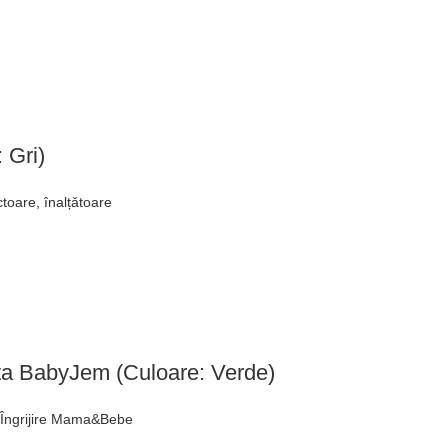
 Gri)
ctoare, înalțǎtoare
ita BabyJem (Culoare: Verde)
,
Îngrijire Mama&Bebe