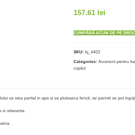
157.61
lei
CUMPĂRĂ ACUM DE PE DRO
SKU:
bj_4402
Categories:
Accesorii pentru ba
copilul
ui sa stea partial in apa si sa pluteasca fericit, iar parintii se pot ingrij
 si relaxanta.
 mama.