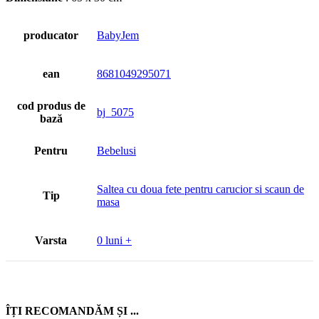
producator
BabyJem
ean
8681049295071
cod produs de
bj_5075
bază
Pentru
Bebelusi
Saltea cu doua fete pentru carucior si scaun de
Tip
masa
Varsta
0 luni +
ÎȚI RECOMANDĂM ȘI ...