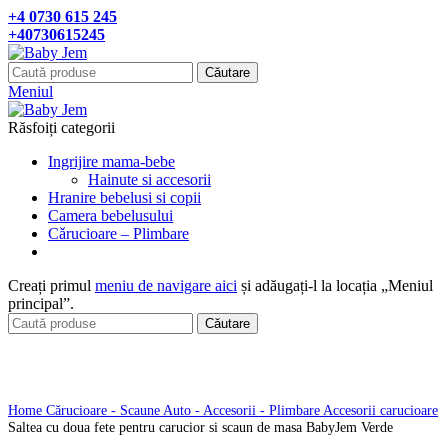
+4 0730 615 245
+40730615245
Căutare
Meniul
Răsfoiți categorii
Ingrijire mama-bebe
Hainute si accesorii
Hranire bebelusi si copii
Camera bebelusului
Cǎrucioare – Plimbare
Creați primul
meniu de navigare aici
și adăugați-l la locația „Meniul
principal”.
Căutare
Click pentru a mari
Home
Cărucioare - Scaune Auto - Accesorii - Plimbare
Accesorii carucioare
Saltea cu doua fete pentru carucior si scaun de masa BabyJem Verde