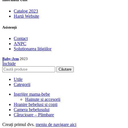
Catalog 2023
Hartă Website
Asistență
Contact
ANPC
Solutionarea litigiilor
Baby-Jem
2023
Închide
Căutare
Utile
Categorii
Ingrijire mama-bebe
Hainute si accesorii
Hranire bebelusi si copii
Camera bebelusului
Cǎrucioare – Plimbare
Creați primul dvs.
meniu de navigare aici