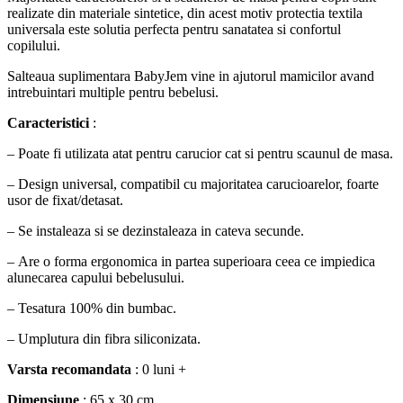
realizate din materiale sintetice, din acest motiv protectia textila
universala este solutia perfecta pentru sanatatea si confortul
copilului.
Salteaua suplimentara BabyJem vine in ajutorul mamicilor avand
intrebuintari multiple pentru bebelusi.
Caracteristici
:
– Poate fi utilizata atat pentru carucior cat si pentru scaunul de masa.
– Design universal, compatibil cu majoritatea carucioarelor, foarte
usor de fixat/detasat.
– Se instaleaza si se dezinstaleaza in cateva secunde.
– Are o forma ergonomica in partea superioara ceea ce impiedica
alunecarea capului bebelusului.
– Tesatura 100% din bumbac.
– Umplutura din fibra siliconizata.
Varsta recomandata
: 0 luni +
Dimensiune
: 65 x 30 cm