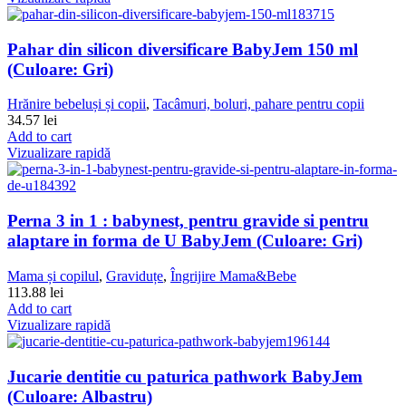
Pahar din silicon diversificare BabyJem 150 ml
(Culoare: Gri)
Hrănire bebeluși și copii
,
Tacâmuri, boluri, pahare pentru copii
34.57
lei
Add to cart
Vizualizare rapidă
Perna 3 in 1 : babynest, pentru gravide si pentru
alaptare in forma de U BabyJem (Culoare: Gri)
Mama și copilul
,
Graviduțe
,
Îngrijire Mama&Bebe
113.88
lei
Add to cart
Vizualizare rapidă
Jucarie dentitie cu paturica pathwork BabyJem
(Culoare: Albastru)