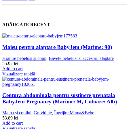
ADĂUGATE RECENT
Maieu pentru alaptare BabyJem (Marime: 90)
Hrănire bebeluși și copii
,
Bavete bebelusi si accesorii alaptare
55.92
lei
Add to cart
Vizualizare rapidă
Centura abdominala pentru sustinere prenatala
BabyJem Pregnancy (Marime: M, Culoare: Alb)
Mama și copilul
,
Graviduțe
,
Îngrijire Mama&Bebe
53.89
lei
Add to cart
Vizualizare rapidă